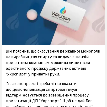
Він пояснив, що скасування державної монополії
на виробництво спирту та видача ліцензій
приватним компаніям можлива лише після
ефективного продажу державних активів
“Укрспирт” у приватні руки.
“У законопроекті треба чітко вказати,
що демонополізація спиртової галузі
відтерміновується до завершення процесу
приватизації ДП "Укрспирт“. Щоб не дай Бог
не вийшло так, що держава роздасть ліцензії