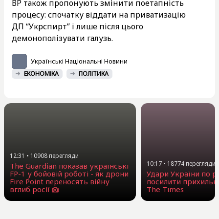
ВР також пропонують змінити поетапність
процесу: спочатку віддати на приватизацію
ДП “Укрспирт” і лише після цього
демонополізувати галузь.
Українські Національні Новини
ЕКОНОМІКА
ПОЛІТИКА
12:31
•
10908
перегляди
10:17
•
18774
перегляди
The Guardian показав українські
FP-1 у бойовій роботі - як дрони
Удари України по 
Fire Point переносять війну
посилити прихильни
вглиб росії
The Times