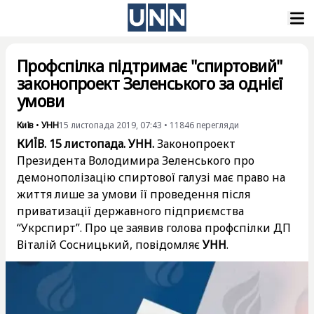
Профспілка підтримає "спиртовий"
законопроект Зеленського за однієї
умови
Київ
•
УНН
15 листопада 2019, 07:43
•
11846
перегляди
КИЇВ. 15 листопада. УНН.
Законопроект
Президента Володимира Зеленського про
демонополізацію спиртової галузі має право на
життя лише за умови її проведення після
приватизації державного підприємства
“Укрспирт”. Про це заявив голова профспілки ДП
Віталій Сосницький, повідомляє
УНН
.