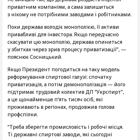
приватним компаніям, а сама залишиться
з нікому не потрібними заводами і робітниками.
Поки держава володіє монополією, її активи
привабливі для інвестора. Якщо передчасно
скасувати цю монополію, держава опиниться
у збитках через зрив процесу приватизації”, —
пояснює Сосницький.
Якщо Президент погодиться на таку модель
реформування спиртової галузі: спочатку
приватизація, а потім демонополізація — його
підтримає трудовий колектив ДП “Укрспирт”,
а це щонайменше п’ять тисяч осіб, які
проживають в регіонах, продовжив голова
профспілки.
“Треба зберегти промисловість і робочі місця.
Ті державні спиртові заводи, які сьогодні