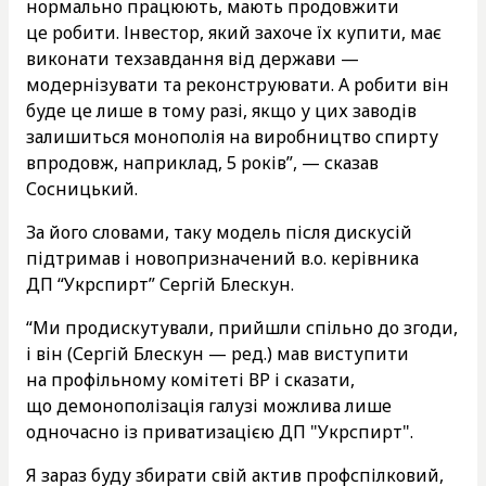
нормально працюють, мають продовжити
це робити. Інвестор, який захоче їх купити, має
виконати техзавдання від держави —
модернізувати та реконструювати. А робити він
буде це лише в тому разі, якщо у цих заводів
залишиться монополія на виробництво спирту
впродовж, наприклад, 5 років”, — сказав
Сосницький.
За його словами, таку модель після дискусій
підтримав і новопризначений в.о. керівника
ДП “Укрспирт” Сергій Блескун.
“Ми продискутували, прийшли спільно до згоди,
і він (Сергій Блескун — ред.) мав виступити
на профільному комітеті ВР і сказати,
що демонополізація галузі можлива лише
одночасно із приватизацією ДП "Укрспирт".
Я зараз буду збирати свій актив профспілковий,