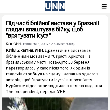
Під час біблійної вистави у Бразилії
глядач влаштував бійку, щоб
"врятувати Ісуса"
Київ
•
УНН
2 квітня 2018, 09:37
•
29938
перегляди
КИЇВ. 2 квітня. УНН.
Драматична вистава за
біблійними мотивами "Страсті Христові" в
бразильському місті Нова-Артс 30 березня
перетворилась у хаос після того, як один із
глядачів стрибнув на сцену і напав на одного з
акторів, щоб "врятувати Ісуса" від розп'яття.
Курйозне відео оприлюднило в неділю видання
The Independent
, передає
УНН
.