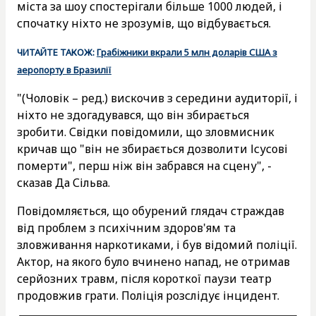
міста за шоу спостерігали більше 1000 людей, і
спочатку ніхто не зрозумів, що відбувається.
ЧИТАЙТЕ ТАКОЖ:
Грабіжники вкрали 5 млн доларів США з
аеропорту в Бразилії
"(Чоловік – ред.) вискочив з середини аудиторії, і
ніхто не здогадувався, що він збирається
зробити. Свідки повідомили, що зловмисник
кричав що "він не збирається дозволити Ісусові
померти", перш ніж він забрався на сцену", -
сказав Да Сільва.
Повідомляється, що обурений глядач страждав
від проблем з психічним здоров'ям та
зловживання наркотиками, і був відомий поліції.
Актор, на якого було вчинено напад, не отримав
серйозних травм, після короткої паузи театр
продовжив грати. Поліція розслідує інцидент.