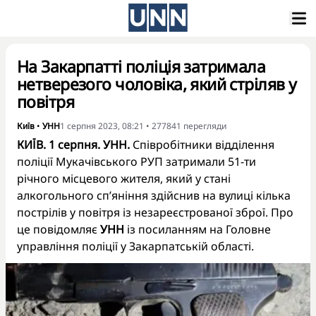
На Закарпатті поліція затримала
нетверезого чоловіка, який стріляв у
повітря
Київ
•
УНН
1 серпня 2023, 08:21
•
277841
перегляди
КИЇВ. 1 серпня. УНН.
Співробітники відділення
поліції Мукачівського РУП затримали 51-ти
річного місцевого жителя, який у стані
алкогольного сп’яніння здійснив на вулиці кілька
пострілів у повітря із незареєстрованої зброї. Про
це повідомляє
УНН
із посиланням на Головне
управління поліції у Закарпатській області.