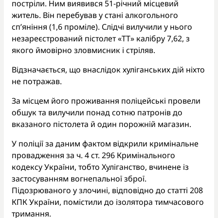
постріли. Ним виявився 51-річний місцевий
житель. Він перебував у стані алкогольного
сп’яніння (1,6 проміле). Слідчі вилучили у нього
незареєстрований пістолет «ТТ» калібру 7,62, з
якого ймовірно зловмисник і стріляв.
Відзначається, що внаслідок хуліганських дій ніхто
не потражав.
За місцем його проживання поліцейські провели
обшук та вилучили понад сотню патронів до
вказаного пістолета й один порожній магазин.
У поліції за даним фактом відкрили кримінальне
провадження за ч. 4 ст. 296 Кримінального
кодексу України, тобто Хуліганство, вчинене із
застосуванням вогнепальної зброї.
Підозрюваного у злочині, відповідно до статті 208
КПК України, помістили до ізолятора тимчасового
тримання.