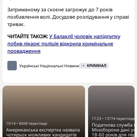
Затриманому за скоєне загрожує до 7 років
позбавлення волі. Досудове розлідування у справі
триває.
ЧИТАЙТЕ ТАКОЖ:
У Балаклії чоловік напідпитку
побив лікаря: поліція відкрила кримінальне
провадження
Українські Національні Новини
КРИМІНАЛ
17:23
•
13774
перегляди
19:14
•
8008
перегляди
Податкова служба п
Американська експертка назвала
Міноборони дані укр
чотирьох можливих кандидатів
18-60 років для пер