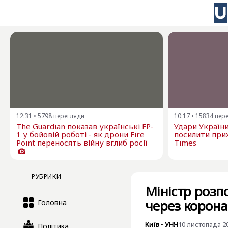
12:31
•
5798
перегляди
10:17
•
15834
пер
The Guardian показав українські FP-
Удари Україн
1 у бойовій роботі - як дрони Fire
посилити прих
Point переносять війну вглиб росії
Times
РУБРИКИ
Міністр розпо
через корона
Головна
Київ
•
УНН
10 листопада 20
Політика