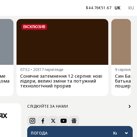
UK
RU
$
44.76
€
51.67
ЕКСКЛЮЗИВ
07:52
•
20317
перегляди
9 серпня, 06
име
Сонячне затемнення 12 серпня: нові
Син Байд
ідома
лідери, великі зміни та потужний
батька-е
технологічний прорив
поширюєт
СЛІДКУЙТЕ ЗА НАМИ
ях
ПОГОДА