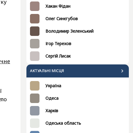
тку
Хакан Фідан
Олег Синєгубов
Володимир Зеленський
Ігор Терехов
Сергій Лисак
ічне
АКТУАЛЬНІ МІСЦЯ
Україна
ї
Одеса
уло
Харків
Одеська область