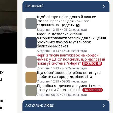
ПУБЛІКАЦІЇ
Щоб айстри цвіли довго й пишно:
"золоті правила" для кожного
садівника на щодень
8 серпня, 12:15
•
49512
перегляди
Маск не дозволив Україні
використовувати Starlink для знищення
російських пускових установок
балістичних ракет
8 серпня, 10:14
•
46941
перегляди
Черг із тисяч вантажівок на кордоні
немає: у ДПСУ пояснили, що насправді
показує система “єЧерга”
ЕКСКЛЮЗИВ
7 серпня, 15:13
•
85976
перегляди
их
Що обов’язково потрібно встигнути
зробити на городі до кінця літа
м
7 серпня, 12:39
•
69003
перегляди
Підробка медичних документів може
коштувати Odrex ліцензії
ЕКСКЛЮЗИВ
7 серпня, 06:00
•
74446
перегляди
кі
АКТУАЛЬНI ЛЮДИ
іє