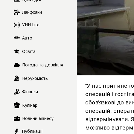
Лайфхаки
УНН Lite
Авто
Освіта
Погода та довкілля
Нерухомість
“У нас припинено 
Фінанси
операцій і госпіт
обов’язкові до в
Кулінар
операцій, операти
Новини Бізнесу
відтермінувати. Я
можливо відтермі
Публікації