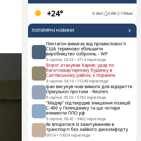
+24°
4
м/с
54
%
749
мм
ПОПУЛЯРНI НОВИНИ
Пентагон вимагає від промисловості
США терміново збільшити
виробництво озброєнь - WP
9 серпня, 03:33
•
4714
перегляди
Ворог атакував Харків: удар по
багатоквартирному будинку в
Салтівському районі, є поранені
9 серпня, 04:16
•
15349
перегляди
Іран висунув нові вимоги для відкриття
Ормузької протоки - Reuters
9 серпня, 05:03
•
5782
перегляди
“Мадяр” підтвердив знищення позицій
С-400 у Геленджику та ще чотири
елементи ППО рф
9 серпня, 06:45
•
9462
перегляди
Як впоратися із захитуванням в
транспорті без зайвого дискомфорту
09:54
•
10034
перегляди