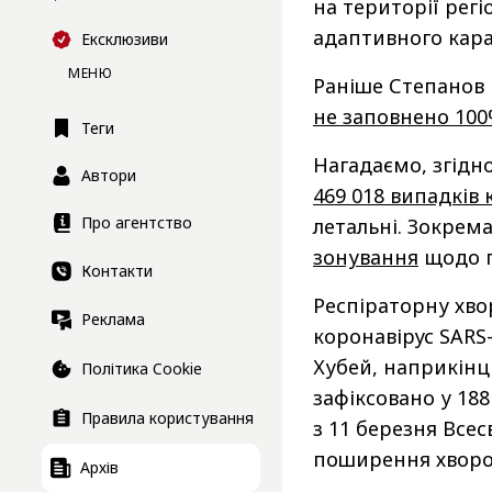
на території рег
адаптивного кара
Ексклюзиви
МЕНЮ
Раніше Степанов 
не заповнено 100
Теги
Нагадаємо, згідн
Автори
469 018 випадків
Про агентство
летальні. Зокрема
зонування
щодо п
Контакти
Респіраторну хво
Реклама
коронавірус SARS-
Хубей, наприкінці
Політика Cookie
зафіксовано у 18
Правила користування
з 11 березня Всес
поширення хвор
Архів