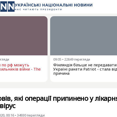
егляди
09:05
•
22849
перегляди
и по рф можуть
Фінляндія більше не передават
ильників війни - The
Україні ракети Patriot - стала в
причина
вів, які операції припинено у лікарн
вірус
20, 00:16
•
34930
перегляди