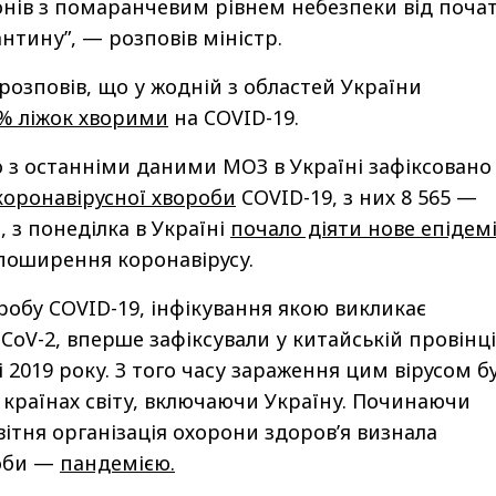
іонів з помаранчевим рівнем небезпеки від поча
нтину”, — розповів міністр.
розповів, що у жодній з областей України
% ліжок хворими
на COVID-19.
о з останніми даними МОЗ в Україні зафіксовано
 коронавірусної хвороби
COVID-19, з них 8 565 —
, з понеділка в Україні
почало діяти нове епідем
оширення коронавірусу.
робу COVID-19, інфікування якою викликає
CoV-2, вперше зафіксували у китайській провінці
 2019 року. З того часу зараження цим вірусом б
8 країнах світу, включаючи Україну. Починаючи
вітня організація охорони здоров’я визнала
оби —
пандемією.