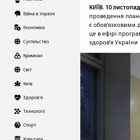
КИЇВ. 10 листопад
Війна в Україні
проведення планов
є обов’язковими 
Економіка
це в ефірі прогр
Суспільство
здоров’я України
Кримінал
Світ
Київ
Здоров'я
Технології
Спорт
Культура