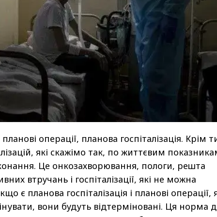
планові операції, планова госпіталізація. Крім т
алізацій, які скажімо так, по життєвим показника
иконання. Це онкозахворювання, пологи, решта
вних втручань і госпіталізації, які не можна
кщо є планова госпіталізація і планові операції, я
нувати, вони будуть відтерміновані. Ця норма д