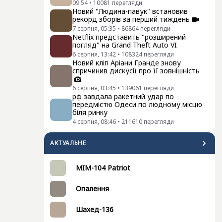
09:54
•
10081
перегляди
Новий "Людина-павук" встановив
рекорд зборів за перший тиждень
7 серпня, 05:35
•
86864
перегляди
Netflix представить "розширений
погляд" на Grand Theft Auto VI
6 серпня, 13:42
•
108324
перегляди
Новий кліп Аріани Гранде знову
спричинив дискусії про її зовнішність
6 серпня, 03:45
•
139061
перегляди
рф завдала ракетний удар по
передмістю Одеси по людному місцю
біля ринку
4 серпня, 08:46
•
211610
перегляди
АКТУАЛЬНЕ
MIM-104 Patriot
Опалення
Шахед-136