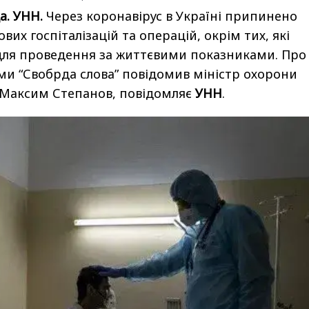
а. УНН.
Через коронавірус в Україні припинено
их госпіталізацій та операцій, окрім тих, які
для проведення за життєвими показниками. Про
ами “Свобрда слова” повідомив міністр охорони
 Максим Степанов, повідомляє
УНН
.