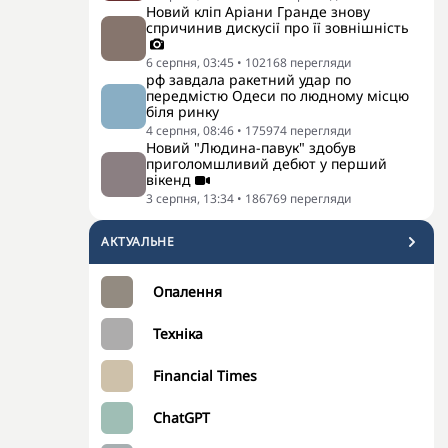
Новий кліп Аріани Гранде знову
спричинив дискусії про її зовнішність
6 серпня, 03:45
•
102168
перегляди
рф завдала ракетний удар по
передмістю Одеси по людному місцю
біля ринку
4 серпня, 08:46
•
175974
перегляди
Новий "Людина-павук" здобув
приголомшливий дебют у перший
вікенд
3 серпня, 13:34
•
186769
перегляди
АКТУАЛЬНЕ
Опалення
Техніка
Financial Times
ChatGPT