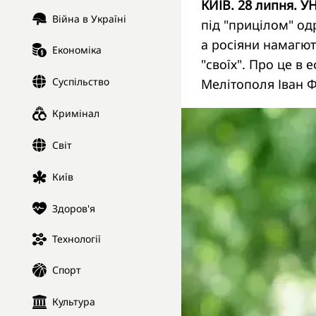
КИЇВ. 28 липня. У
Війна в Україні
під "прицілом" од
а росіяни намагют
Економіка
"своїх". Про це в
Суспільство
Мелітополя Іван 
Кримінал
Світ
Київ
Здоров'я
Технології
Спорт
Культура