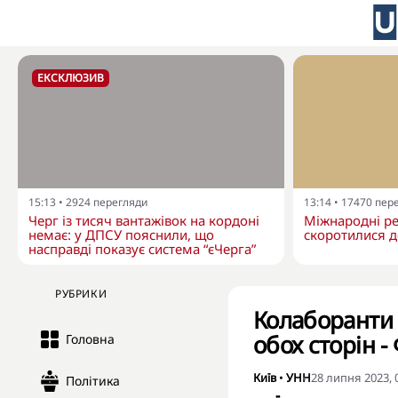
ЕКСКЛЮЗИВ
15:13
•
2924
перегляди
13:14
•
17470
пер
Черг із тисяч вантажівок на кордоні
Міжнародні ре
немає: у ДПСУ пояснили, що
скоротилися д
насправді показує система “єЧерга”
РУБРИКИ
Колаборанти 
обох сторін 
Головна
Київ
•
УНН
28 липня 2023, 
Політика