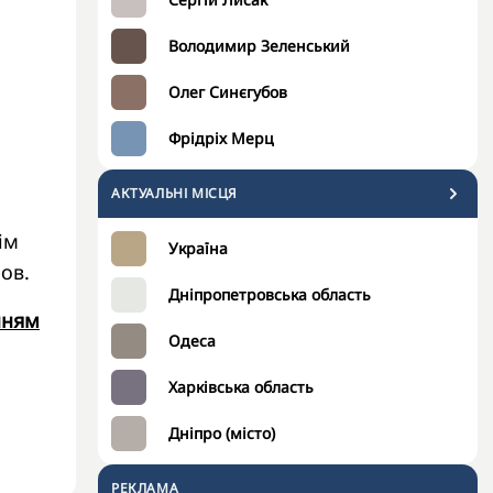
Володимир Зеленський
Олег Синєгубов
Фрідріх Мерц
АКТУАЛЬНІ МІСЦЯ
ім
Україна
ов.
Дніпропетровська область
нням
Одеса
Харківська область
Дніпро (місто)
РЕКЛАМА