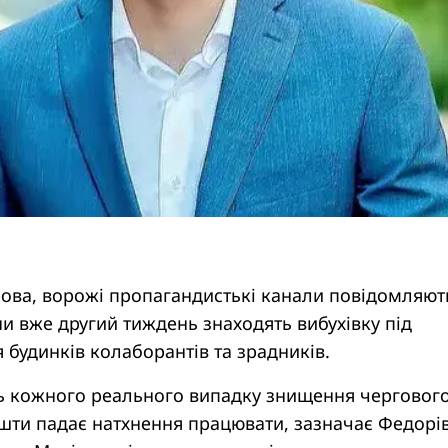
ова, ворожі пропагандистькі канали повідомляют
и вже другий тиждень знаходять вибухівку під
я будинків колаборантів та зрадників.
ь кожного реального випадку знищення черговог
шти падає натхнення працювати, зазначає Федорів