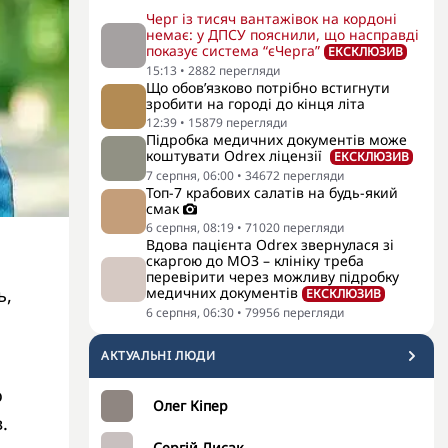
Черг із тисяч вантажівок на кордоні
немає: у ДПСУ пояснили, що насправді
показує система “єЧерга”
ЕКСКЛЮЗИВ
15:13
•
2882
перегляди
Що обов’язково потрібно встигнути
зробити на городі до кінця літа
12:39
•
15879
перегляди
Підробка медичних документів може
коштувати Odrex ліцензії
ЕКСКЛЮЗИВ
7 серпня, 06:00
•
34672
перегляди
Топ-7 крабових салатів на будь-який
смак
6 серпня, 08:19
•
71020
перегляди
Вдова пацієнта Odrex звернулася зі
скаргою до МОЗ – клініку треба
перевірити через можливу підробку
ь,
медичних документів
ЕКСКЛЮЗИВ
6 серпня, 06:30
•
79956
перегляди
АКТУАЛЬНI ЛЮДИ
о
Олег Кіпер
.
Сергій Лисак