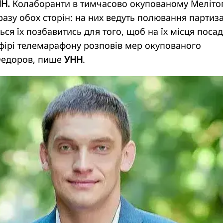
НН.
Колаборанти в тимчасово окупованому Меліто
разу обох сторін: на них ведуть полювання партиз
ься їх позбавитись для того, щоб на їх місця поса
 ефірі телемарафону
розповів
мер окупованого
Федоров, пише
УНН
.