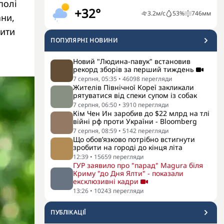
полі
+32°
3.2
м/с
53
%
746
мм
ани,
дити
ПОПУЛЯРНI НОВИНИ
Новий "Людина-павук" встановив
рекорд зборів за перший тиждень
7 серпня, 05:35
•
46098
перегляди
Жителів Північної Кореї закликали
рятуватися від спеки супом із собак
7 серпня, 06:50
•
3910
перегляди
Кім Чен Ин заробив до $22 млрд на тлі
війні рф проти України - Bloomberg
7 серпня, 08:59
•
5142
перегляди
Що обов’язково потрібно встигнути
зробити на городі до кінця літа
12:39
•
15659
перегляди
ГУР заявило про "парад" Magura біля
Криму "до Дня Ялти" - показали
ексклюзивні кадри
13:26
•
10243
перегляди
ПУБЛІКАЦІЇ