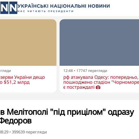
егляди
12:48
•
17747
перегляди
зерви України дещо
рф атакувала Одесу: попередньо,
о $51,2 млрд
пошкоджено стадіон "Чорноморе
є постраждалі
в Мелітополі "під прицілом" одразу
- Федоров
08:29
•
399639
перегляди