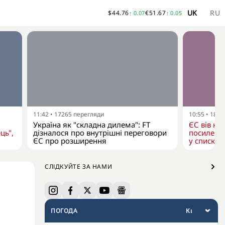
UK
RU
$
44.76
€
51.67
↑
0.07
↑
0.05
11:42
•
17265
перегляди
10:55
•
1841
Україна як "складна дилема": FT
ЄС вів нов
ць",
дізналося про внутрішні переговори
посилення
ЄС про розширення
у списку
СЛІДКУЙТЕ ЗА НАМИ
ПОГОДА