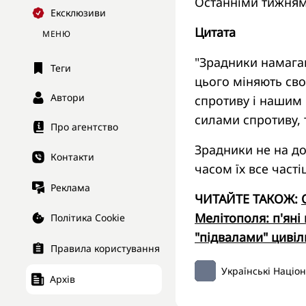
Останніми тижням
Ексклюзиви
Цитата
МЕНЮ
"Зрадники намагаю
Теги
цього міняють св
Автори
спротиву і нашим 
силами спротиву, 
Про агентство
Зрадники не на до
Контакти
часом їх все част
Реклама
ЧИТАЙТЕ ТАКОЖ:
Мелітополя: п'яні
Політика Cookie
"підвалами" циві
Правила користування
Українські Націо
Архів