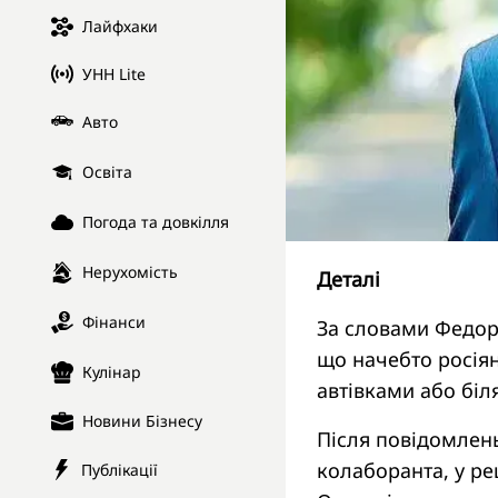
Лайфхаки
УНН Lite
Авто
Освіта
Погода та довкілля
Нерухомість
Деталі
Фінанси
За словами Федор
що начебто росіян
Кулінар
автівками або біл
Новини Бізнесу
Після повідомлен
колаборанта, у ре
Публікації