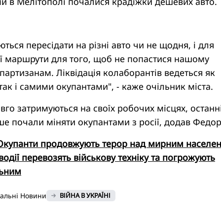
и в Мелітополі почалися крадіжки дешевих авто.
ться пересідати на різні авто чи не щодня, і для
ої маршрути для того, щоб не попастися нашому
партизанам. Ліквідація колаборантів ведеться як
так і самими окупантами", - каже очільник міста.
вго затримуються на своїх робочих місцях, останн
іше почали міняти окупантами з росії, додав Федор
Окупанти продовжують терор над мирним населе
 водії перевозять військову техніку та погрожують
льним
нальні Новини
ВІЙНА В УКРАЇНІ