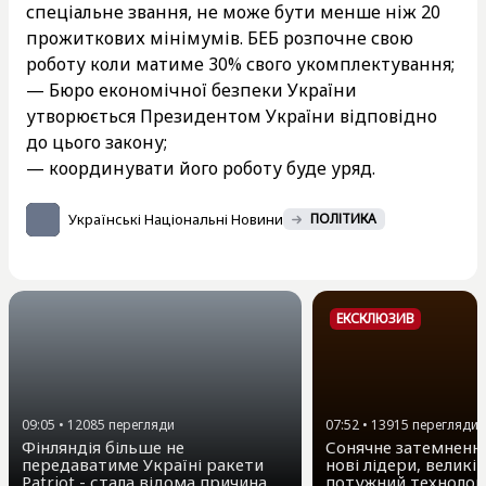
спеціальне звання, не може бути менше ніж 20
прожиткових мінімумів. БЕБ розпочне свою
роботу коли матиме 30% свого укомплектування;
— Бюро економічної безпеки України
утворюється Президентом України відповідно
до цього закону;
— координувати його роботу буде уряд.
Українські Національні Новини
ПОЛІТИКА
ЕКСКЛЮЗИВ
09:05
•
12085
перегляди
07:52
•
13915
перегляди
Фінляндія більше не
Сонячне затемнення
передаватиме Україні ракети
нові лідери, великі 
Patriot - стала відома причина
потужний технолог