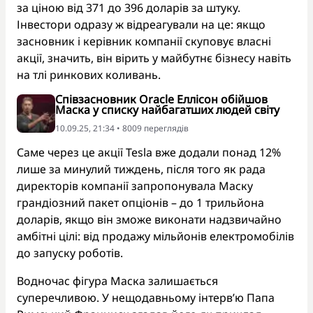
за ціною від 371 до 396 доларів за штуку.
Інвестори одразу ж відреагували на це: якщо
засновник і керівник компанії скуповує власні
акції, значить, він вірить у майбутнє бізнесу навіть
на тлі ринкових коливань.
Співзасновник Oracle Еллісон обійшов
Маска у списку найбагатших людей світу
10.09.25, 21:34 • 8009 переглядiв
Саме через це акції Tesla вже додали понад 12%
лише за минулий тиждень, після того як рада
директорів компанії запропонувала Маску
грандіозний пакет опціонів – до 1 трильйона
доларів, якщо він зможе виконати надзвичайно
амбітні цілі: від продажу мільйонів електромобілів
до запуску роботів.
Водночас фігура Маска залишається
суперечливою. У нещодавньому інтерв’ю Папа