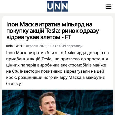
Ілон Маск витратив мільярд на
покупку акцій Tesla: ринок одразу
відреагував злетом - FT
Київ
•
УНН
15 вересня 2025, 11:33
•
4049
перегляди
Ілон Маск витратив близько 1 мільярда доларів на
придбання акцій Tesla, що призвело до зростання
цінних паперів виробника електромобілів майже
на 6%. Інвестори позитивно відреагували на цей
крок, розцінивши його як віру Маска в майбутнє
бізнесу.