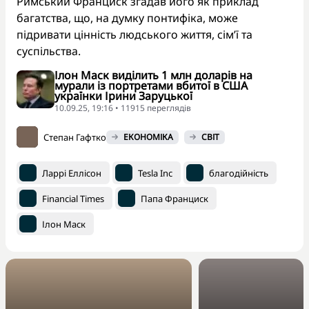
Римський Франциск згадав його як приклад
багатства, що, на думку понтифіка, може
підривати цінність людського життя, сім’ї та
суспільства.
Ілон Маск виділить 1 млн доларів на
мурали із портретами вбитої в США
українки Ірини Заруцької
10.09.25, 19:16 • 11915 переглядiв
Степан Гафтко
ЕКОНОМІКА
СВІТ
Ларрі Еллісон
Tesla Inc
благодійність
Financial Times
Папа Франциск
Ілон Маск