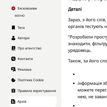
Ексклюзиви
Деталі
МЕНЮ
Зараз, з його слі
органів тестують 
Теги
"Розробили просту
Автори
знаходити, фільтр
Про агентство
урядовець.
Контакти
Також, за його сл
Реклама
Політика Cookie
інформація зб
можете перег
Правила користування
нею, не зава
Архів