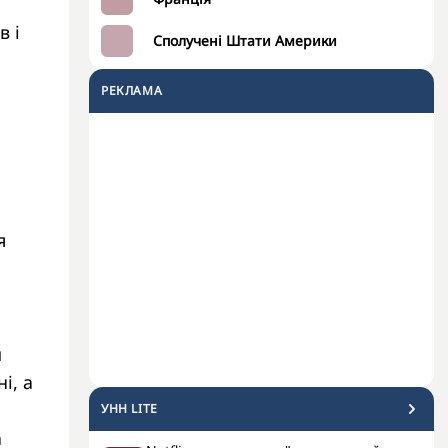
в і
Сполучені Штати Америки
РЕКЛАМА
я
й
і, а
УНН LITE
а