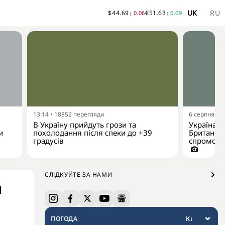
UK
RU
$
44.69
€
51.63
↓
0.06
↑
0.09
13:14
•
18852
перегляди
6 серпня, 10
В Україну прийдуть грози та
Україна р
и
похолодання після спеки до +39
Британії 
градусів
спроможно
СЛІДКУЙТЕ ЗА НАМИ
й
ПОГОДА