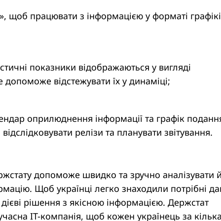
», щоб працювати з інформацією у форматі графікі
стичні показники відображаються у вигляді
 допоможе відстежувати їх у динаміці;
лендар оприлюднення інформації та графік поданн
б відслідковувати релізи та планувати звітування.
ржстату допоможе швидко та зручно аналізувати 
ацію. Щоб українці легко знаходили потрібні дан
дієві рішення з якісною інформацією. Держстат
часна IT-компанія, щоб кожен українець за кільк