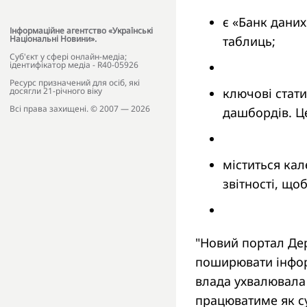
є «Банк даних
Інформаційне агентство «Українські
таблиць;
Національні Новини».
Cуб'єкт у сфері онлайн-медіа;
ідентифікатор медіа - R40-05926
Ресурс призначений для осіб, які
ключові стати
досягли 21-річного віку
Всі права захищені. © 2007 — 2026
дашбордів. Це
міститься ка
звітності, що
"Новий портал Де
поширювати інформ
влада ухвалювала 
працюватиме як су