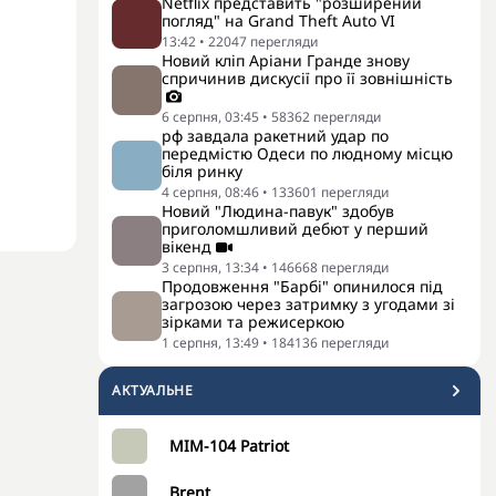
Netflix представить "розширений
погляд" на Grand Theft Auto VI
13:42
•
22047
перегляди
Новий кліп Аріани Гранде знову
спричинив дискусії про її зовнішність
6 серпня, 03:45
•
58362
перегляди
рф завдала ракетний удар по
передмістю Одеси по людному місцю
біля ринку
4 серпня, 08:46
•
133601
перегляди
Новий "Людина-павук" здобув
приголомшливий дебют у перший
вікенд
3 серпня, 13:34
•
146668
перегляди
Продовження "Барбі" опинилося під
загрозою через затримку з угодами зі
зірками та режисеркою
1 серпня, 13:49
•
184136
перегляди
АКТУАЛЬНЕ
MIM-104 Patriot
Brent