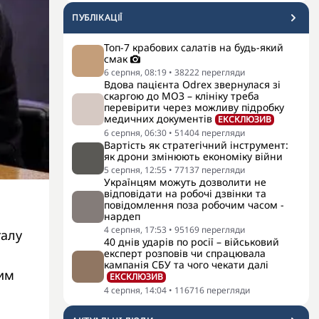
ПУБЛІКАЦІЇ
Топ-7 крабових салатів на будь-який
смак
6 серпня, 08:19
•
38222
перегляди
Вдова пацієнта Odrex звернулася зі
скаргою до МОЗ – клініку треба
перевірити через можливу підробку
медичних документів
ЕКСКЛЮЗИВ
6 серпня, 06:30
•
51404
перегляди
Вартість як стратегічний інструмент:
як дрони змінюють економіку війни
5 серпня, 12:55
•
77137
перегляди
Українцям можуть дозволити не
відповідати на робочі дзвінки та
повідомлення поза робочим часом -
нардеп
4 серпня, 17:53
•
95169
перегляди
талу
40 днів ударів по росії – військовий
експерт розповів чи спрацювала
кампанія СБУ та чого чекати далі
им
ЕКСКЛЮЗИВ
4 серпня, 14:04
•
116716
перегляди