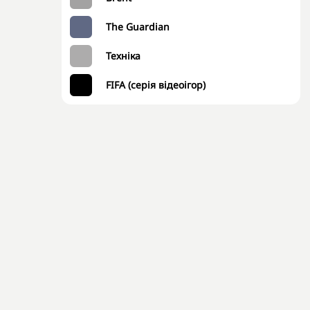
The Guardian
Техніка
FIFA (серія відеоігор)