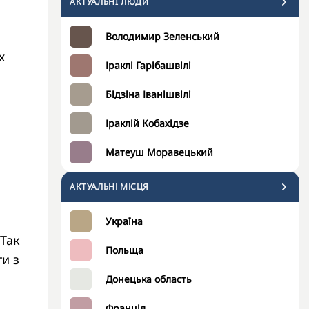
АКТУАЛЬНI ЛЮДИ
Володимир Зеленський
х
Іраклі Гарібашвілі
Бідзіна Іванішвілі
Іраклій Кобахідзе
Матеуш Моравецький
АКТУАЛЬНІ МІСЦЯ
Україна
 Так
Польща
и з
Донецька область
Франція