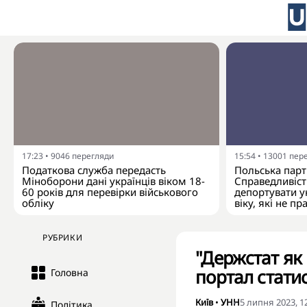
17:23
•
9046
перегляди
15:54
•
13001
пер
Податкова служба передасть
Польська парті
Міноборони дані українців віком 18-
Справедливіст
60 років для перевірки військового
депортувати у
обліку
віку, які не п
РУБРИКИ
"Держстат як
портал стати
Головна
Київ
•
УНН
5 липня 2023, 1
Політика