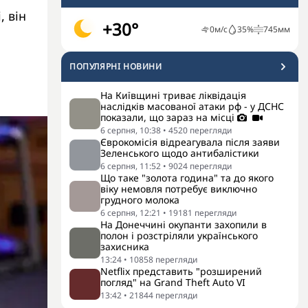
, він
+30°
0
м/с
35
%
745
мм
ПОПУЛЯРНI НОВИНИ
На Київщині триває ліквідація
наслідків масованої атаки рф - у ДСНС
показали, що зараз на місці
6 серпня, 10:38
•
4520
перегляди
Єврокомісія відреагувала після заяви
Зеленського щодо антибалістики
6 серпня, 11:52
•
9024
перегляди
Що таке "золота година" та до якого
віку немовля потребує виключно
грудного молока
6 серпня, 12:21
•
19181
перегляди
На Донеччині окупанти захопили в
полон і розстріляли українського
захисника
13:24
•
10858
перегляди
Netflix представить "розширений
погляд" на Grand Theft Auto VI
13:42
•
21844
перегляди