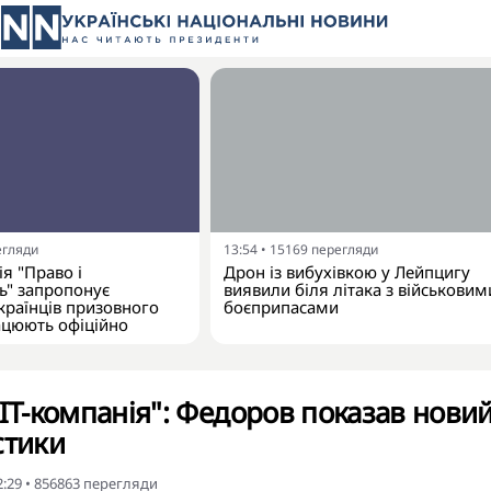
егляди
13:54
•
15169
перегляди
я "Право і
Дрон із вибухівкою у Лейпцигу
ь" запропонує
виявили біля літака з військовим
країнців призовного
боєприпасами
рацюють офіційно
 IT-компанія": Федоров показав нови
стики
2:29
•
856863
перегляди