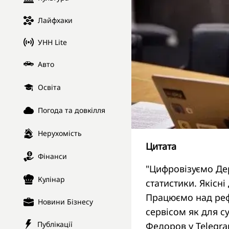
Лайфхаки
УНН Lite
Авто
Освіта
Погода та довкілля
Нерухомість
Цитата
Фінанси
"Цифровізуємо Дер
Кулінар
статистики. Якісн
Працюємо над реф
Новини Бізнесу
сервісом як для су
Публікації
Федоров у Telegra