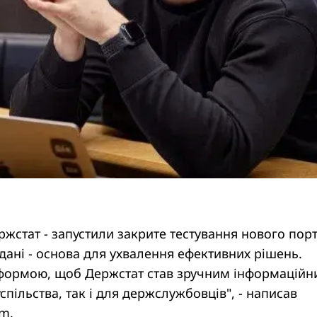
жстат - запустили закрите тестування нового пор
і дані - основа для ухвалення ефективних рішень.
ормою, щоб Держстат став зручним інформаційн
спільства, так і для держслужбовців", - написав
m.