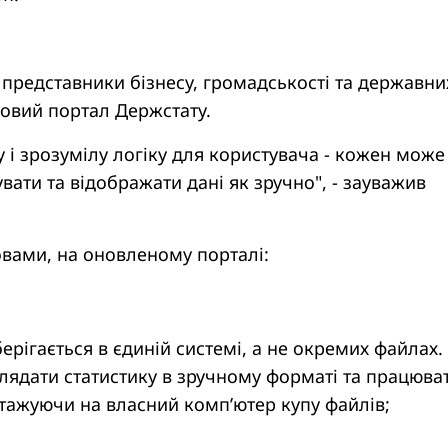
в, представники бізнесу, громадськості та державни
новий портал Держстату.
 і зрозумілу логіку для користувача - кожен може
увати та відображати дані як зручно", - зауважив
овами, на оновленому порталі:
ерігається в єдиній системі, а не окремих файлах.
лядати статистику в зручному форматі та працюват
нтажуючи на власний компʼютер купу файлів;