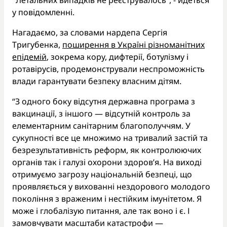
у повідомленні.
Нагадаємо, за словами нардепа Сергія
Тригубенка,
поширення в Україні різноманітних
епідемій
, зокрема кору, дифтерії, ботулізму і
ротавірусів, продемонстрували неспроможність
влади гарантувати безпеку власним дітям.
“З одного боку відсутня державна програма з
вакцинації, з іншого — відсутній контроль за
елементарним санітарним благополуччям. У
сукупності все це множимо на тривалий застій та
безрезультативність реформ, як контролюючих
органів так і галузі охорони здоров’я. На виході
отримуємо загрозу національній безпеці, що
проявляється у вихованні нездорового молодого
покоління з враженим і нестійким імунітетом. Я
може і глобалізую питання, але так воно і є. І
замовчувати масштаби катастрофи —