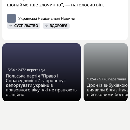
щонайменше злочинно”, — наголосив він.
Українські Національні Новини
СУСПІЛЬСТВО
ЗДОРОВ'Я
15:54
•
2472
перегляди
Польська партія "Право і
13:54
•
9776
перегляди
Справедливість" запропонує
депортувати українців
Дрон із вибухівкою 
призовного віку, які не працюють
виявили біля літака 
офіційно
військовими боєпр