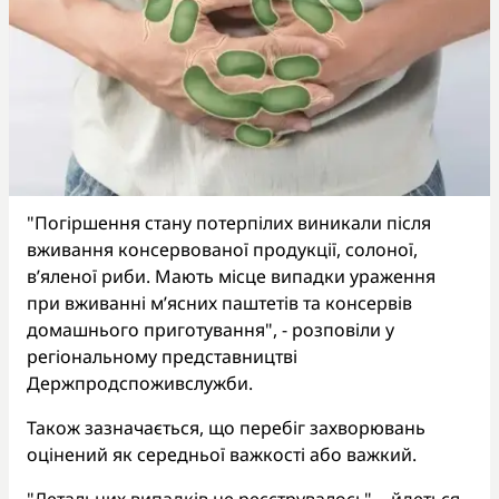
"Погіршення стану потерпілих виникали після
вживання консервованої продукції, солоної,
в’яленої риби. Мають місце випадки ураження
при вживанні м’ясних паштетів та консервів
домашнього приготування", - розповіли у
регіональному представництві
Держпродспоживслужби.
Також зазначається, що перебіг захворювань
оцінений як середньої важкості або важкий.
"Летальних випадків не реєструвалось", - йдеться