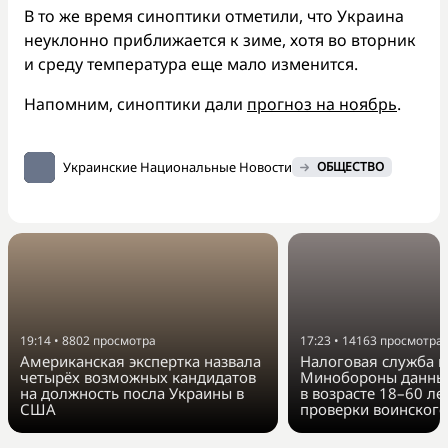
В то же время синоптики отметили, что Украина
неуклонно приближается к зиме, хотя во вторник
и среду температура еще мало изменится.
Напомним, синоптики дали
прогноз на ноябрь
.
Украинские Национальные Новости
ОБЩЕСТВО
19:14
•
8802
просмотра
17:23
•
14163
просмотра
Американская экспертка назвала
Налоговая служба п
четырёх возможных кандидатов
Минобороны данные
на должность посла Украины в
в возрасте 18–60 ле
США
проверки воинского