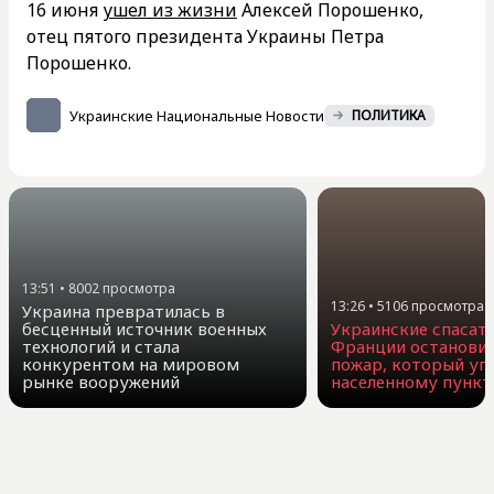
16 июня
ушел из жизни
Алексей Порошенко,
отец пятого президента Украины Петра
Порошенко.
Украинские Национальные Новости
ПОЛИТИКА
13:51
•
8002
просмотра
13:26
•
5106
просмотра
Украина превратилась в
Украинские спасате
бесценный источник военных
Франции остановил
технологий и стала
пожар, который уг
конкурентом на мировом
населенному пункт
рынке вооружений