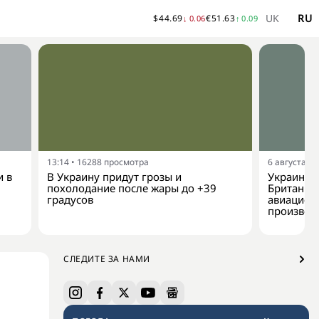
UK
RU
$
44.69
€
51.63
↓
0.06
↑
0.09
13:14
•
16288
просмотра
6 августа, 1
и в
В Украину придут грозы и
Украина 
похолодание после жары до +39
Британии 
градусов
авиацион
производ
СЛЕДИТЕ ЗА НАМИ