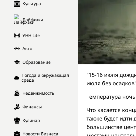
Культура
Лайфхаки
УНН Lite
Авто
Образование
"15-16 июля дожди
Погода и окружающая
среда
июля без осадков"
Недвижимость
Температура ночью
Финансы
Что касается конц
также будет идти 
Кулинар
большинстве цент
Новости Бизнеса
местами централь