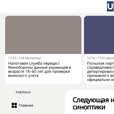
17:23
•
128
просмотра
15:54
•
7720
прос
Налоговая служба передаст
Польская парт
Минобороны данные украинцев в
справедливос
возрасте 18–60 лет для проверки
депортироват
воинского учета
призывного во
официально н
РУБРИКИ
Следующая не
синоптики
Главная