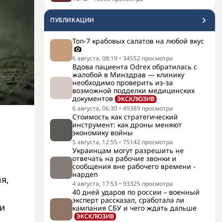
ПУБЛИКАЦИИ
Топ-7 крабовых салатов на любой вкус
6 августа, 08:19
•
34552
просмотра
Вдова пациента Odrex обратилась с
жалобой в Минздрав — клинику
необходимо проверить из-за
возможной подделки медицинских
документов
ЭКСКЛЮЗИВ
6 августа, 06:30
•
49389
просмотра
Стоимость как стратегический
инструмент: как дроны меняют
экономику войны
5 августа, 12:55
•
75142
просмотра
Украинцам могут разрешить не
отвечать на рабочие звонки и
сообщения вне рабочего времени -
нардеп
я,
4 августа, 17:53
•
93325
просмотра
40 дней ударов по россии – военный
эксперт рассказал, сработала ли
 и
кампания СБУ и чего ждать дальше
ЭКСКЛЮЗИВ