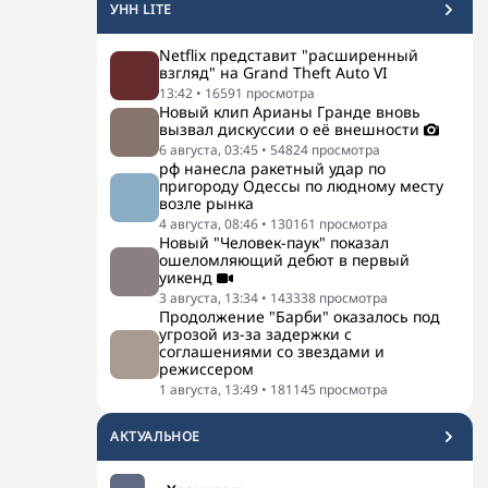
УНН LITE
Netflix представит "расширенный
взгляд" на Grand Theft Auto VI
13:42
•
16591
просмотра
Новый клип Арианы Гранде вновь
вызвал дискуссии о её внешности
6 августа, 03:45
•
54824
просмотра
рф нанесла ракетный удар по
пригороду Одессы по людному месту
возле рынка
4 августа, 08:46
•
130161
просмотра
Новый "Человек-паук" показал
ошеломляющий дебют в первый
уикенд
3 августа, 13:34
•
143338
просмотра
Продолжение "Барби" оказалось под
угрозой из-за задержки с
соглашениями со звездами и
режиссером
1 августа, 13:49
•
181145
просмотра
АКТУАЛЬНОЕ