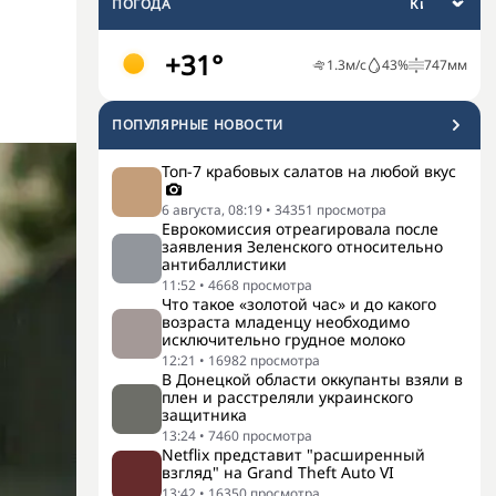
ПОГОДА
+31°
1.3
м/с
43
%
747
мм
ПОПУЛЯРНЫЕ НОВОСТИ
Топ-7 крабовых салатов на любой вкус
6 августа, 08:19
•
34351
просмотра
Еврокомиссия отреагировала после
заявления Зеленского относительно
антибаллистики
11:52
•
4668
просмотра
Что такое «золотой час» и до какого
возраста младенцу необходимо
исключительно грудное молоко
12:21
•
16982
просмотра
В Донецкой области оккупанты взяли в
плен и расстреляли украинского
защитника
13:24
•
7460
просмотра
Netflix представит "расширенный
взгляд" на Grand Theft Auto VI
13:42
•
16350
просмотра