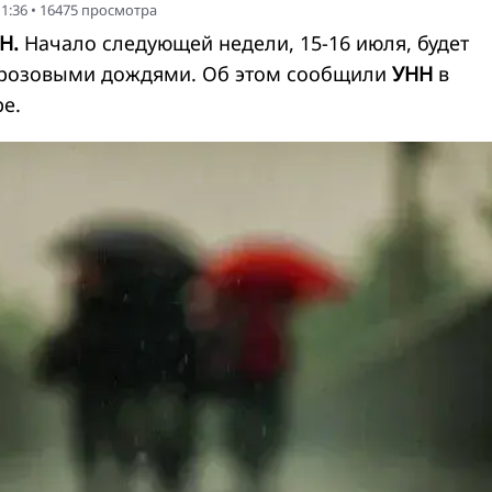
1:36
•
16475
просмотра
Н.
Начало следующей недели, 15-16 июля, будет
грозовыми дождями. Об этом сообщили
УНН
в
е.