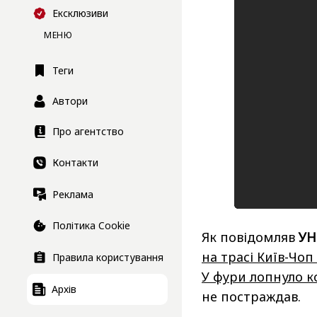
Ексклюзиви
МЕНЮ
Теги
Автори
Про агентство
Контакти
Реклама
Політика Cookie
Як повідомляв
УН
на трасі Київ-Чо
Правила користування
У фури лопнуло ко
Архів
не постраждав.