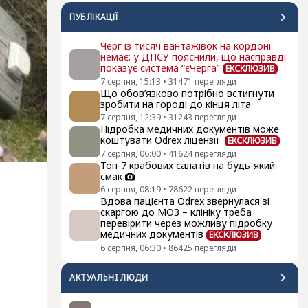
ПУБЛІКАЦІЇ
Черг із тисяч вантажівок на кордоні
немає: у ДПСУ пояснили, що насправді
показує система “єЧерга”
ЕКСКЛЮЗИВ
7 серпня, 15:13
•
31471
перегляди
Що обов’язково потрібно встигнути
зробити на городі до кінця літа
7 серпня, 12:39
•
31243
перегляди
Підробка медичних документів може
коштувати Odrex ліцензії
ЕКСКЛЮЗИВ
7 серпня, 06:00
•
41624
перегляди
Топ-7 крабових салатів на будь-який
смак
6 серпня, 08:19
•
78622
перегляди
Вдова пацієнта Odrex звернулася зі
скаргою до МОЗ – клініку треба
перевірити через можливу підробку
медичних документів
ЕКСКЛЮЗИВ
6 серпня, 06:30
•
86425
перегляди
АКТУАЛЬНI ЛЮДИ