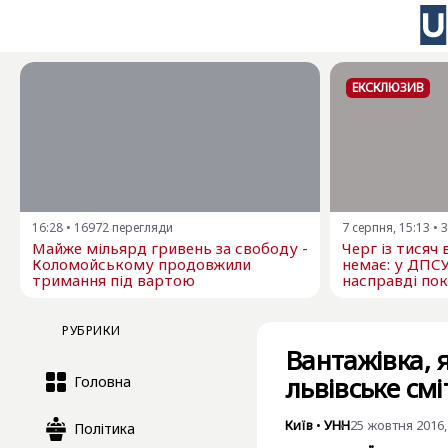
ЕКСКЛЮЗИВ
16:28
•
16972
перегляди
7 серпня, 15:13
•
3
Майже мільярд гривень за свободу -
Черг із тисяч
Коломойському продовжили
немає: у ДПС
тримання під вартою
насправді пок
РУБРИКИ
Вантажівка, 
львівське смі
Головна
Київ
•
УНН
25 жовтня 2016,
Політика