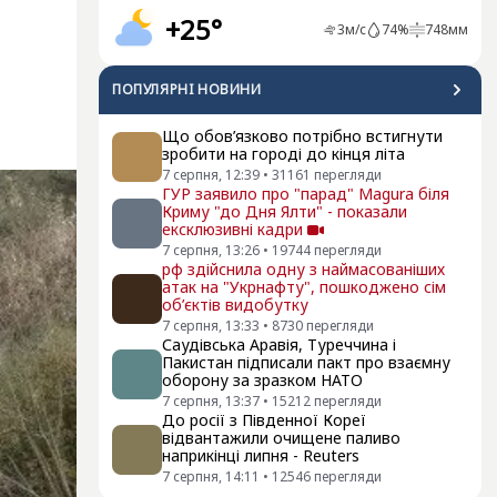
+25°
3
м/с
74
%
748
мм
ПОПУЛЯРНI НОВИНИ
Що обов’язково потрібно встигнути
зробити на городі до кінця літа
7 серпня, 12:39
•
31161
перегляди
ГУР заявило про "парад" Magura біля
Криму "до Дня Ялти" - показали
ексклюзивні кадри
7 серпня, 13:26
•
19744
перегляди
рф здійснила одну з наймасованіших
атак на "Укрнафту", пошкоджено сім
об’єктів видобутку
7 серпня, 13:33
•
8730
перегляди
Саудівська Аравія, Туреччина і
Пакистан підписали пакт про взаємну
оборону за зразком НАТО
7 серпня, 13:37
•
15212
перегляди
До росії з Південної Кореї
відвантажили очищене паливо
наприкінці липня - Reuters
7 серпня, 14:11
•
12546
перегляди