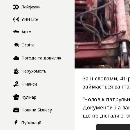
Лайфхаки
УНН Lite
Авто
Освіта
Погода та довкілля
Нерухомість
За її словами, 41
Фінанси
займається вант
Кулінар
“Чоловік патрульн
Документи на ван
Новини Бізнесу
ще не дістали з к
Публікації