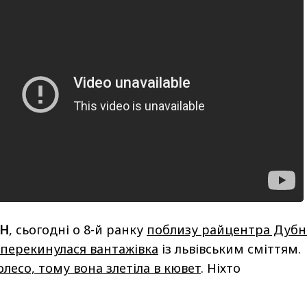
Н
, сьогодні о 8-й ранку
поблизу райцентра Дубн
п перекинулася вантажівка
із львівським сміттям.
лесо, тому вона злетіла в кювет
. Ніхто