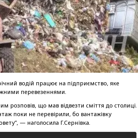
-річний водій працює на підприємство, яке
ажними перевезеннями.
им розповів, що мав відвезти сміття до столиці.
таж поки не перевірили, бо вантажівку
ювету”, — наголосила Г.Сернівка.