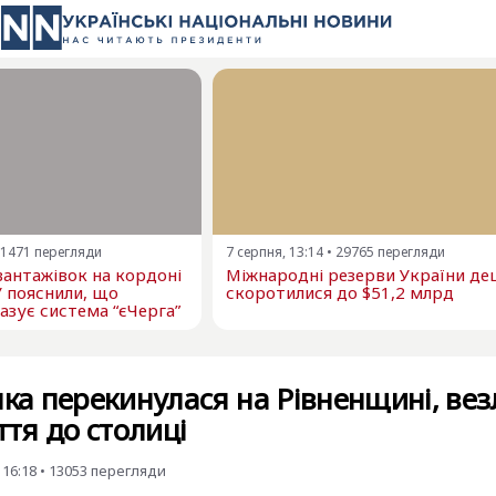
1471
перегляди
7 серпня, 13:14
•
29765
перегляди
 вантажівок на кордоні
Міжнародні резерви України д
У пояснили, що
скоротилися до $51,2 млрд
азує система “єЧерга”
яка перекинулася на Рівненщині, вез
ття до столиці
 16:18
•
13053
перегляди