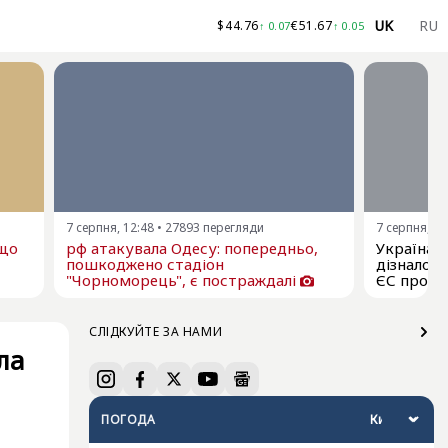
UK
RU
$
44.76
€
51.67
↑
0.07
↑
0.05
7 серпня, 12:48
•
27893
перегляди
7 серпня, 11
ещо
рф атакувала Одесу: попередньо,
Україна я
пошкоджено стадіон
дізналос
"Чорноморець", є постраждалі
ЄС про р
СЛІДКУЙТЕ ЗА НАМИ
ла
ПОГОДА