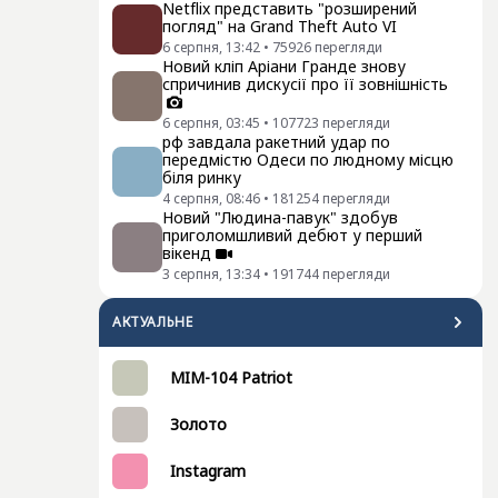
Netflix представить "розширений
погляд" на Grand Theft Auto VI
6 серпня, 13:42
•
75926
перегляди
Новий кліп Аріани Гранде знову
спричинив дискусії про її зовнішність
6 серпня, 03:45
•
107723
перегляди
рф завдала ракетний удар по
передмістю Одеси по людному місцю
біля ринку
4 серпня, 08:46
•
181254
перегляди
Новий "Людина-павук" здобув
приголомшливий дебют у перший
вікенд
3 серпня, 13:34
•
191744
перегляди
АКТУАЛЬНЕ
MIM-104 Patriot
Золото
Instagram