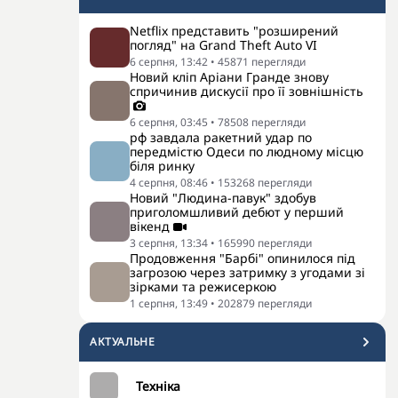
Netflix представить "розширений
погляд" на Grand Theft Auto VI
6 серпня, 13:42
•
45871
перегляди
Новий кліп Аріани Гранде знову
спричинив дискусії про її зовнішність
6 серпня, 03:45
•
78508
перегляди
рф завдала ракетний удар по
передмістю Одеси по людному місцю
біля ринку
4 серпня, 08:46
•
153268
перегляди
Новий "Людина-павук" здобув
приголомшливий дебют у перший
вікенд
3 серпня, 13:34
•
165990
перегляди
Продовження "Барбі" опинилося під
загрозою через затримку з угодами зі
зірками та режисеркою
1 серпня, 13:49
•
202879
перегляди
АКТУАЛЬНЕ
Техніка