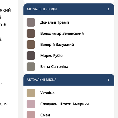
 який
АКТУАЛЬНI ЛЮДИ
3
Дональд Трамп
КпК
Володимир Зеленський
.
Валерій Залужний
Марко Рубіо
Еліна Світоліна
АКТУАЛЬНІ МІСЦЯ
”, —
Україна
сля
Сполучені Штати Америки
Ємен