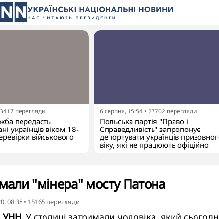
3417
перегляди
6 серпня, 15:54
•
27702
перегляди
жба передасть
Польська партія "Право і
ні українців віком 18-
Справедливість" запропонує
еревірки військового
депортувати українців призовног
віку, які не працюють офіційно
имали "мінера" мосту Патона
0, 08:38
•
15165
перегляди
. УНН.
У столиці затримали чоловіка, який сьогодні