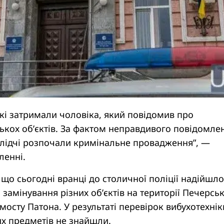
ькі затримали чоловіка, який повідомив про
ькох об’єктів. За фактом неправдивого повідомле
слідчі розпочали кримінальне провадження”, —
ленні.
, що сьогодні вранці до столичної поліції надійшло
замінування різних об’єктів на території Печерсь
 мосту Патона. У результаті перевірок вибухотехнік
их предметів не знайшли.