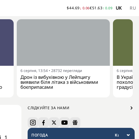
UK
RU
$
44.69
€
51.63
↓
0.06
↑
0.09
6 серпня, 13:54
•
28732
перегляди
6 серпня, 13
Дрон із вибухівкою у Лейпцигу
В Україну
виявили біля літака з військовими
похолодан
о
боєприпасами
градусів
СЛІДКУЙТЕ ЗА НАМИ
ПОГОДА
, 1