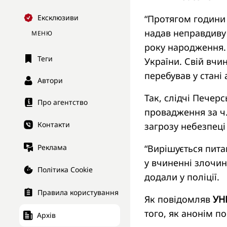
“Протягом години 
Ексклюзиви
надав неправдиву
МЕНЮ
року народження. 
Теги
України. Свій вчи
перебував у стані
Автори
Так, слідчі Печер
Про агентство
провадження за ч.
Контакти
загрозу небезпеці
Реклама
“Вирішується пита
у вчиненні злочин
Політика Cookie
додали у поліції.
Правила користування
Як повідомляв
УН
того, як анонім п
Архів