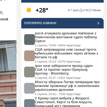
+28°
1.6
м/с
51
%
746
мм
г,
ання
ПОПУЛЯРНI НОВИНИ
росія атакувала дронами пов’язане з
Німеччиною вантажне судно поблизу
Одеси
6 серпня, 19:49
•
6894
перегляди
США запровадили нові санкції проти
кубинських військових через зв'язки з
Китаєм та рф
6 серпня, 20:24
•
6570
перегляди
Іран хоче заборонити прохід суден
США та Ізраїлю через Ормузьку
протоку - Bloomberg
6 серпня, 20:37
•
6352
перегляди
Міністр оборони Литви попередив про
можливі провокації рф із захопленими
українськими дронами
6 серпня, 20:42
•
7938
перегляди
У Криму серія вибухів у Феодосії,
Севастополі, Керчі та біля Алушти,
Кримський міст перекрили