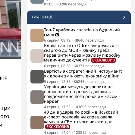
01:05
•
13208
перегляди
ПУБЛІКАЦІЇ
Топ-7 крабових салатів на будь-який
смак
6 серпня, 08:19
•
48646
перегляди
Вдова пацієнта Odrex звернулася зі
скаргою до МОЗ – клініку треба
перевірити через можливу підробку
медичних документів
ЕКСКЛЮЗИВ
6 серпня, 06:30
•
60371
перегляди
Вартість як стратегічний інструмент:
як дрони змінюють економіку війни
ння
5 серпня, 12:55
•
86245
перегляди
Українцям можуть дозволити не
відповідати на робочі дзвінки та
повідомлення поза робочим часом -
нардеп
 три
4 серпня, 17:53
•
103696
перегляди
40 днів ударів по росії – військовий
кого
експерт розповів чи спрацювала
кампанія СБУ та чого чекати далі
и
ЕКСКЛЮЗИВ
4 серпня, 14:04
•
123812
перегляди