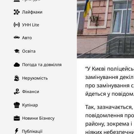
Лайфхаки
УНН Lite
Авто
Освіта
Погода та довкілля
“У Києві поліцейс
замінування декіл
Нерухомість
про замінування 
Фінанси
йдеться у повідом
Кулінар
Так, зазначається
повідомлення про 
Новини Бізнесу
району, зокрема і
Публікації
ніяких небезпечн