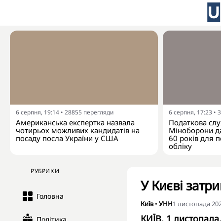
6 серпня, 19:14
•
28855
перегляди
6 серпня, 17:23
•
3
Американська експертка назвала
Податкова слу
чотирьох можливих кандидатів на
Міноборони да
посаду посла України у США
60 років для п
обліку
РУБРИКИ
У Києві затр
Головна
Київ
•
УНН
1 листопада 202
КИЇВ. 1 листопада
Політика