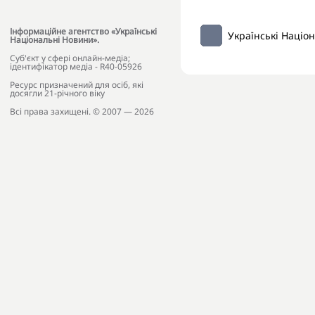
Інформаційне агентство «Українські
Українські Націо
Національні Новини».
Cуб'єкт у сфері онлайн-медіа;
ідентифікатор медіа - R40-05926
Ресурс призначений для осіб, які
досягли 21-річного віку
Всі права захищені. © 2007 — 2026