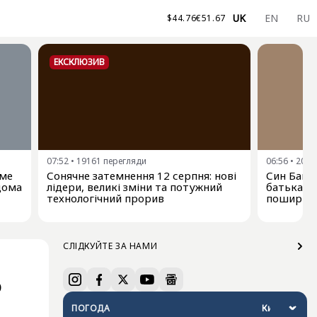
UK
EN
RU
$
44.76
€
51.67
ЕКСКЛЮЗИВ
07:52
•
19161
перегляди
06:56
•
2088
име
Сонячне затемнення 12 серпня: нові
Син Байд
ідома
лідери, великі зміни та потужний
батька-е
технологічний прорив
поширюєт
СЛІДКУЙТЕ ЗА НАМИ
ю
ПОГОДА