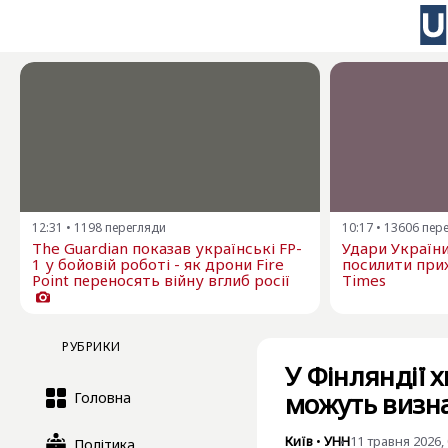
12:31
•
1198
перегляди
10:17
•
13606
пер
The Guardian показав українські FP-
Удари Україн
1 у бойовій роботі - як дрони Fire
посилити прих
Point переносять війну вглиб росії
Times
РУБРИКИ
У Фінляндії 
можуть визн
Головна
Київ
•
УНН
11 травня 2026, 
Політика