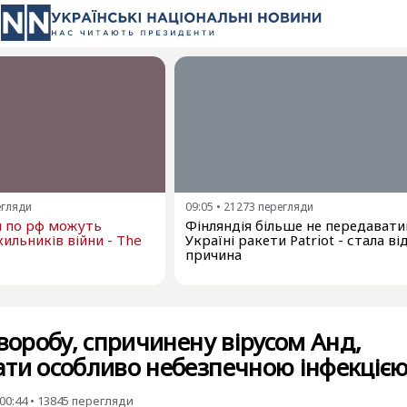
егляди
09:05
•
21273
перегляди
и по рф можуть
Фінляндія більше не передават
ильників війни - The
Україні ракети Patriot - стала в
причина
хворобу, спричинену вірусом Анд,
ати особливо небезпечною інфекціє
00:44
•
13845
перегляди