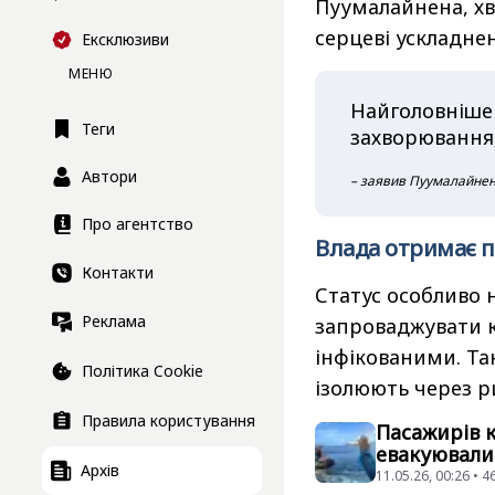
Пуумалайнена, хв
серцеві ускладне
Ексклюзиви
МЕНЮ
Найголовніше 
Теги
захворювання,
Автори
– заявив Пуумалайнен
Про агентство
Влада отримає 
Контакти
Статус особливо н
Реклама
запроваджувати к
інфікованими. Та
Політика Cookie
ізолюють через р
Правила користування
Пасажирів к
евакуювали 
Архів
11.05.26, 00:26 • 