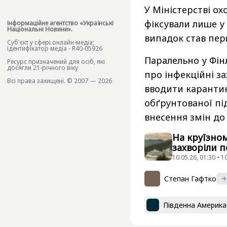
У Міністерстві ох
фіксували лише у
Інформаційне агентство «Українські
Національні Новини».
випадок став пе
Cуб'єкт у сфері онлайн-медіа;
ідентифікатор медіа - R40-05926
Паралельно у Фін
Ресурс призначений для осіб, які
досягли 21-річного віку
про інфекційні з
Всі права захищені. © 2007 — 2026
вводити карантин
обґрунтованої пі
внесення змін до
На круїзном
захворіли 
10.05.26, 01:30 • 
Степан Гафтко
Південна Америка