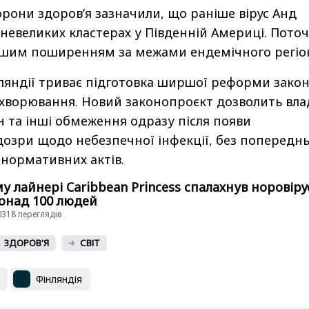
орони здоров’я зазначили, що раніше вірус Анд
 невеликих кластерах у Південній Америці. Пото
ршим поширенням за межами ендемічного регіо
ляндії триває підготовка ширшої реформи зако
ахворювання. Новий законопроєкт дозволить вла
 та інші обмеження одразу після появи
дозри щодо небезпечної інфекції, без попередн
 нормативних актів.
у лайнері Caribbean Princess спалахнув норовіру
понад 100 людей
10318 переглядiв
ЗДОРОВ'Я
СВІТ
Фінляндія