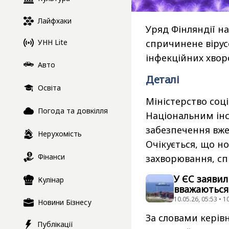
Лайфхаки
Уряд Фінляндії 
УНН Lite
спричинене вірус
інфекційних хвор
Авто
Деталі
Освіта
Міністерство соці
Погода та довкілля
Національним інс
забезпечення вже
Нерухомість
Очікується, що но
Фінанси
захворювання, сп
У ЄС заявил
Кулінар
вважаються
10.05.26, 05:53 • 
Новини Бізнесу
За словами керів
Публікації