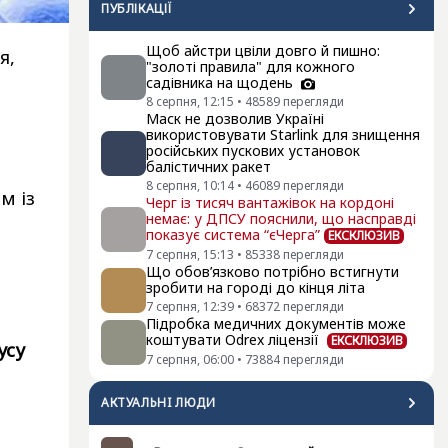
ПУБЛІКАЦІЇ
Щоб айстри цвіли довго й пишно:
я,
"золоті правила" для кожного
садівника на щодень
8 серпня, 12:15
•
48589
перегляди
Маск не дозволив Україні
використовувати Starlink для знищення
російських пускових установок
балістичних ракет
8 серпня, 10:14
•
46089
перегляди
м із
Черг із тисяч вантажівок на кордоні
немає: у ДПСУ пояснили, що насправді
показує система “єЧерга”
ЕКСКЛЮЗИВ
7 серпня, 15:13
•
85338
перегляди
Що обов’язково потрібно встигнути
зробити на городі до кінця літа
7 серпня, 12:39
•
68372
перегляди
Підробка медичних документів може
коштувати Odrex ліцензії
ЕКСКЛЮЗИВ
усу
7 серпня, 06:00
•
73884
перегляди
АКТУАЛЬНI ЛЮДИ