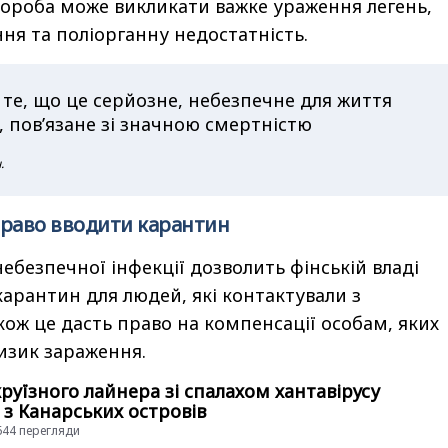
ороба може викликати важке ураження легень,
ння та поліорганну недостатність.
те, що це серйозне, небезпечне для життя
 пов’язане зі значною смертністю
.
право вводити карантин
ебезпечної інфекції дозволить фінській владі
арантин для людей, які контактували з
кож це дасть право на компенсації особам, яких
изик зараження.
руїзного лайнера зі спалахом хантавірусу
з Канарських островів
4644 перегляди