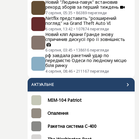
Новий "Людина-павук" встановив
рекорд зборів за перший тиждень
7 серпня, 05:35
•
86389
перегляди
Netflix представить "розширений
погляд" на Grand Theft Auto VI
6 серпня, 13:42
•
107874
перегляди
Новий кліп Аріани Гранде знову
спричинив дискусії про її зовнішність
6 серпня, 03:45
•
138616
перегляди
рф завдала ракетний удар по
передмістю Одеси по людному місцю
біля ринку
4 серпня, 08:46
•
211167
перегляди
АКТУАЛЬНЕ
MIM-104 Patriot
Опалення
Ракетна система С-400