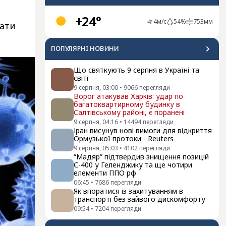
+24°
4
м/с
54
%
753
мм
вати
ПОПУЛЯРНI НОВИНИ
Що святкують 9 серпня в Україні та
світі
9 серпня, 03:00
•
9066
перегляди
Ворог атакував Харків: удар по
багатоквартирному будинку в
Салтівському районі, є поранені
9 серпня, 04:16
•
14494
перегляди
Іран висунув нові вимоги для відкриття
Ормузької протоки - Reuters
9 серпня, 05:03
•
4102
перегляди
“Мадяр” підтвердив знищення позицій
С-400 у Геленджику та ще чотири
елементи ППО рф
06:45
•
7686
перегляди
Як впоратися із захитуванням в
транспорті без зайвого дискомфорту
09:54
•
7204
перегляди