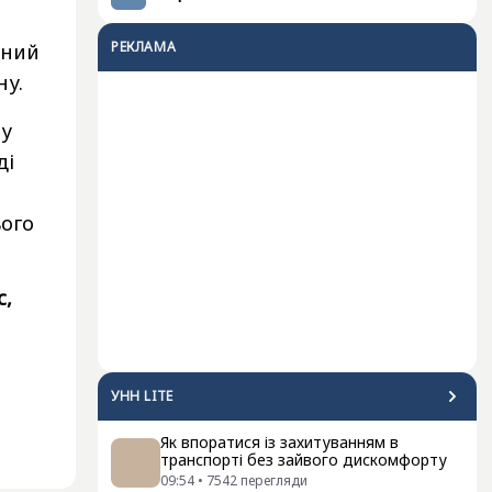
РЕКЛАМА
чний
ну.
ну
ді
ього
с,
УНН LITE
Як впоратися із захитуванням в
транспорті без зайвого дискомфорту
09:54
•
7542
перегляди