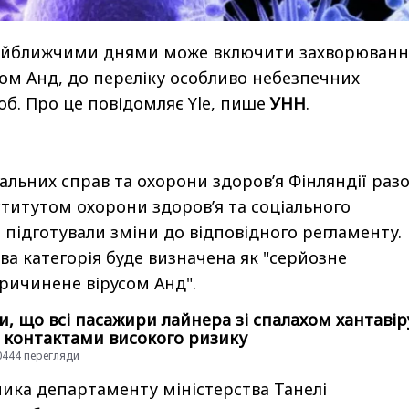
найближчими днями може включити захворюванн
ом Анд, до переліку особливо небезпечних
об. Про це повідомляє Yle, пише
УНН
.
альних справ та охорони здоров’я Фінляндії разо
титутом охорони здоров’я та соціального
 підготували зміни до відповідного регламенту.
ва категорія буде визначена як "серйозне
ричинене вірусом Анд".
и, що всі пасажири лайнера зі спалахом хантавір
 контактами високого ризику
10444 перегляди
ника департаменту міністерства Танелі