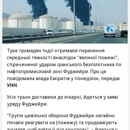
Троє громадян Індії отримали поранення
середньої тяжкості внаслідок "великої пожежі",
спричиненої ударом іранського безпілотника по
нафтопромисловій зоні Фуджейри. Про це
повідомила влада Еміратів у понеділок, передає
УНН
.
Усіх трьох доставили до лікарні, йдеться у заяві
уряду Фуджейри.
"Групи цивільної оборони Фуджейри негайно
почали реагувати на (пожежу) та продовжують
зусилля, щоб взяти її під контроль", – йдеться у