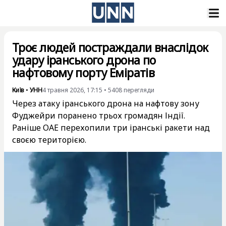
Троє людей постраждали внаслідок
удару іранського дрона по
нафтовому порту Еміратів
Київ
•
УНН
4 травня 2026, 17:15
•
5408
перегляди
Через атаку іранського дрона на нафтову зону
Фуджейри поранено трьох громадян Індії.
Раніше ОАЕ перехопили три іранські ракети над
своєю територією.