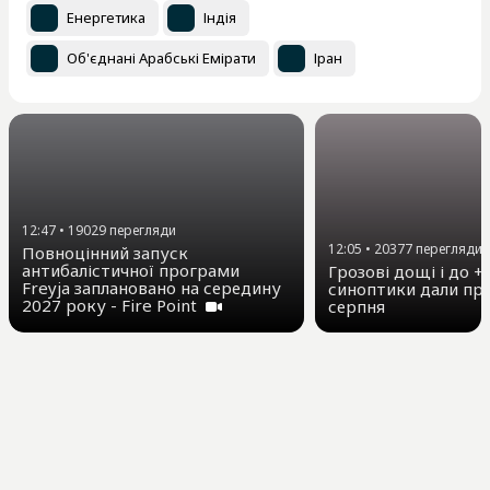
Енергетика
Індія
Об'єднані Арабські Емірати
Іран
12:47
•
19029
перегляди
12:05
•
20377
перегляди
Повноцінний запуск
антибалістичної програми
Грозові дощі і до +3
Freyja заплановано на середину
синоптики дали про
2027 року - Fire Point
серпня