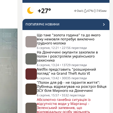
+27°
0
м/с
47
%
745
мм
ПОПУЛЯРНI НОВИНИ
Що таке "золота година" та до якого
віку немовля потребує виключно
грудного молока
6 серпня, 12:21
•
22156
перегляди
На Донеччині окупанти захопили в
полон і розстріляли українського
захисника
6 серпня, 13:24
•
13729
перегляди
Netflix представить "розширений
погляд" на Grand Theft Auto VI
6 серпня, 13:42
•
30035
перегляди
"Полон для рф - не гарантія життя":
Лубінець відреагував на розстріл бійця
ЗСУ біля Мирного на Донеччині
6 серпня, 15:57
•
5532
перегляди
Абсолютно ганебна ситуація із
відсутністю води у Марганці -
Зеленський запевнив, що
відповідальну особу звільнять