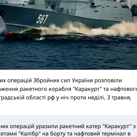
их операцій Збройних сил України розповіли
аження ракетного корабля "Каракурт" та нафтовог
радській області рф у ніч проти неділі, 3 травня,
них операцій уразили ракетний катер "Каракурт" з
етами "Калібр" на борту та нафтовий термінал в