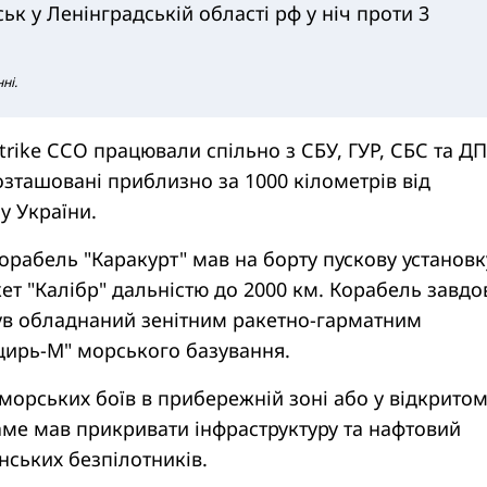
к у Ленінградській області рф у ніч проти 3
ні.
trike ССО працювали спільно з СБУ, ГУР, СБС та ДП
озташовані приблизно за 1000 кілометрів від
у України.
рабель "Каракурт" мав на борту пускову установк
кет "Калібр" дальністю до 2000 км. Корабель завд
був обладнаний зенітним ракетно-гарматним
ирь-М" морського базування.
орських боїв в прибережній зоні або у відкрито
аме мав прикривати інфраструктуру та нафтовий
їнських безпілотників.