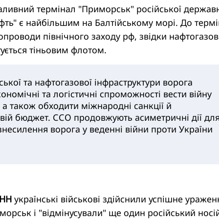
ливний термінал "Приморськ" російської держав
фть" є найбільшим на Балтійському морі. До терм
бопроводи північного заходу рф, звідки нафтогазов
ується тіньовим флотом.
ької та нафтогазової інфраструктури ворога
ономічні та логістичні спроможності вести війну
 а також обходити міжнародні санкції й
вій бюджет. ССО продовжують асиметричні дії дл
знесилення ворога у веденні війни проти України
НН
українські військові здійснили успішне уражен
иморськ і "відмінусували" ще один російський носі