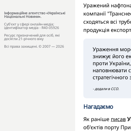
Уражений нафтона
компанії "Трансне
Інформаційне агентство «Українські
Національні Новини».
сходяться всі тру
Cуб'єкт у сфері онлайн-медіа;
ідентифікатор медіа - R40-05926
продукція експорт
Ресурс призначений для осіб, які
досягли 21-річного віку
Всі права захищені. © 2007 — 2026
Ураження морс
знижує його ек
проти України,
наповнювати с
стратегічного 
- додали в ССО.
Нагадаємо
Як раніше
писав
У
обʼєктів порту Пр