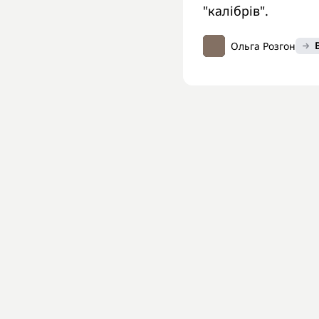
"калібрів".
Ольга Розгон