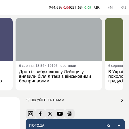
UK
EN
RU
$
44.69
€
51.63
↓
0.06
↑
0.09
6 серпня, 13:54
•
19196
перегляди
6 серпня, 13
Дрон із вибухівкою у Лейпцигу
В Україну
виявили біля літака з військовими
похолодан
о
боєприпасами
градусів
СЛІДКУЙТЕ ЗА НАМИ
ПОГОДА