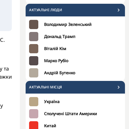
АКТУАЛЬНI ЛЮДИ
Володимир Зеленський
Дональд Трамп
С.
Віталій Кім
Марко Рубіо
у та
Андрій Бутенко
овжки
АКТУАЛЬНІ МІСЦЯ
Україна
му
Сполучені Штати Америки
Китай