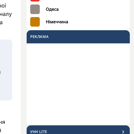
ної
Одеса
іналу
а
Німеччина
РЕКЛАМА
я
ня
й
УНН LITE