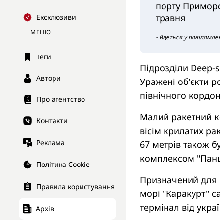
порту Приморсь
травня
Ексклюзиви
МЕНЮ
- йдеться у повідомлен
Теги
Підрозділи Deep-s
Автори
Уражені об’єкти р
північного кордон
Про агентство
Малий ракетний ко
Контакти
вісім крилатих ра
Реклама
67 метрів також 
комплексом "Панц
Політика Cookie
Призначений для м
Правила користування
морі "Каракурт" с
термінал від укра
Архів