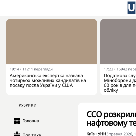
19:14
•
11211
перегляди
17:23
•
15942
пер
Американська експертка назвала
Податкова слу
чотирьох можливих кандидатів на
Міноборони да
посаду посла України у США
60 років для п
обліку
РУБРИКИ
ССО розкрили
нафтовому те
Головна
Київ
•
УНН
3 травня 2026, 1
Політика