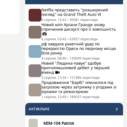
Netflix представить "розширений
погляд" на Grand Theft Auto VI
6 серпня, 13:42
•
30081
перегляди
Новий кліп Аріани Гранде знову
спричинив дискусії про її зовнішність
6 серпня, 03:45
•
63957
перегляди
рф завдала ракетний удар по
передмістю Одеси по людному місцю
біля ринку
4 серпня, 08:46
•
139049
перегляди
Новий "Людина-павук" здобув
приголомшливий дебют у перший
вікенд
3 серпня, 13:34
•
151986
перегляди
Продовження "Барбі" опинилося під
загрозою через затримку з угодами зі
зірками та режисеркою
1 серпня, 13:49
•
189037
перегляди
АКТУАЛЬНЕ
MIM-104 Patriot