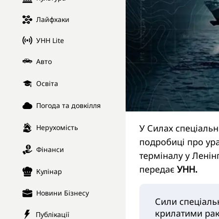
Лайфхаки
УНН Lite
Авто
Освіта
Погода та довкілля
У Силах спеціальн
Нерухомість
подробиці про ур
Фінанси
терміналу у Ленінг
передає
УНН.
Кулінар
Новини Бізнесу
Сили спеціаль
крилатими рак
Публікації