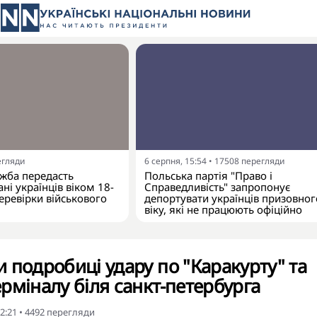
егляди
6 серпня, 15:54
•
17508
перегляди
жба передасть
Польська партія "Право і
ні українців віком 18-
Справедливість" запропонує
еревірки військового
депортувати українців призовног
віку, які не працюють офіційно
 подробиці удару по "Каракурту" та
рміналу біля санкт-петербурга
2:21
•
4492
перегляди