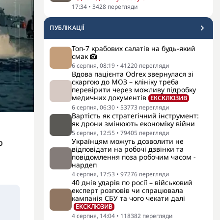
17:34
•
3428
перегляди
ПУБЛІКАЦІЇ
Топ-7 крабових салатів на будь-який
смак
6 серпня, 08:19
•
41220
перегляди
Вдова пацієнта Odrex звернулася зі
скаргою до МОЗ – клініку треба
перевірити через можливу підробку
медичних документів
ЕКСКЛЮЗИВ
6 серпня, 06:30
•
53773
перегляди
Вартість як стратегічний інструмент:
як дрони змінюють економіку війни
5 серпня, 12:55
•
79405
перегляди
Українцям можуть дозволити не
о
відповідати на робочі дзвінки та
повідомлення поза робочим часом -
нардеп
4 серпня, 17:53
•
97276
перегляди
40 днів ударів по росії – військовий
експерт розповів чи спрацювала
кампанія СБУ та чого чекати далі
ЕКСКЛЮЗИВ
4 серпня, 14:04
•
118382
перегляди