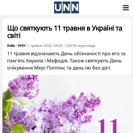
Що святкують 11 травня в Україні та
світі
Київ
•
УНН
11 травня 2026, 04:00
•
22978
перегляди
11 травня відзначають День обізнаності про его та
пам'ять Кирила і Мефодія. Також святкують День
очікування Мері Поппінс та день їжі без дієт.