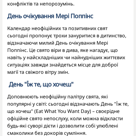
конфліктів та непорозумінь.
День очікування Мері Поппінс
Календар неофіційних та позитивних свят
сьогодні пропонує трохи зануритися в дитинство,
відзначаючи милий День очікування Мері
Поппінс. Це свято віри в дива, яке нагадує, що
навіть у найскладніших чи найнудніших життєвих
ситуаціях завжди знайдеться місце для доброї
магії та свіжого вітру змін.
День "Їж те, що хочеш"
Доповнюють неофіційну палітру свята, які
популярні у світі: сьогодні відзначають День "Їж те,
що хочеш" (Eat What You Want Day) – своєрідне
офіційне свято непослуху, коли можна відкласти
будь-які суворі дієти і дозволити собі улюблені
смаколики без докорів сумління.