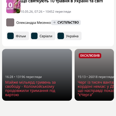
Що святкують 10 травня в Україні та світі
10.05.26, 07:26 • 10452 перегляди
Олександра Месенко
СУСПІЛЬСТВО
Фільм
Серіали
Україна
ЕКСКЛЮЗИВ
16:28
•
13196
перегляди
15:13
•
26018
перегляди
Майже мільярд гривень за
Черг із тисяч вантаж
свободу - Коломойському
кордоні немає: у Д
продовжили тримання під
що насправді показ
вартою
“єЧерга”