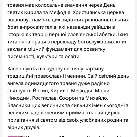
травня має колосальне значення через День
святих Кирила та Мефодія. Християнська церква
вшановує пам'ять цих видатних рівноапостольних
братів-просвітителів, які назавжди увійшли в
історію як творці першої слов'янської абетки. Їхня
титанічна праця з перекладу богослужбових книг
заклала міцний фундамент для розвитку
писемності, культури та освіти.
Завершують цю чудову весняну картину
традиційні православні іменини. Свій світлий день
ангела одинадцятого травня дуже радісно
святкують Йосип, Кирило, Мефодій, Мокій,
Никодим, Ростислав, Софрон та Михайло.
Власники цих величних та сильних імен сьогодні з
великим задоволенням приймають найщиріші
привітання зі святом від своїх улюблених родин та
вірних друзів.