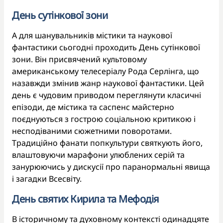
День сутінкової зони
А для шанувальників містики та наукової
фантастики сьогодні проходить День сутінкової
зони. Він присвячений культовому
американському телесеріалу Рода Серлінга, що
назавжди змінив жанр наукової фантастики. Цей
день є чудовим приводом переглянути класичні
епізоди, де містика та саспенс майстерно
поєднуються з гострою соціальною критикою і
несподіваними сюжетними поворотами.
Традиційно фанати попкультури святкують його,
влаштовуючи марафони улюблених серій та
занурюючись у дискусії про паранормальні явища
і загадки Всесвіту.
День святих Кирила та Мефодія
В історичному та духовному контексті одинадцяте