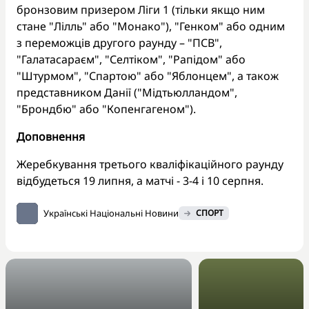
бронзовим призером Ліги 1 (тільки якщо ним
стане "Лілль" або "Монако"), "Генком" або одним
з переможців другого раунду – "ПСВ",
"Галатасараєм", "Селтіком", "Рапідом" або
"Штурмом", "Спартою" або "Яблонцем", а також
представником Данії ("Мідтьюлландом",
"Брондбю" або "Копенгагеном").
Доповнення
Жеребкування третього кваліфікаційного раунду
відбудеться 19 липня, а матчі - 3-4 і 10 серпня.
Українські Національні Новини
СПОРТ