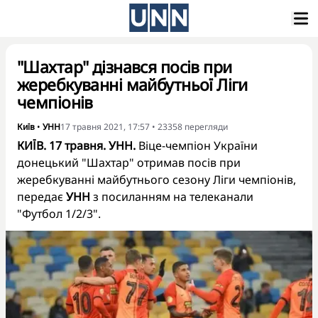
"Шахтар" дізнався посів при
жеребкуванні майбутньої Ліги
чемпіонів
Київ
•
УНН
17 травня 2021, 17:57
•
23358
перегляди
КИЇВ. 17 травня. УНН.
Віце-чемпіон України
донецький "Шахтар" отримав посів при
жеребкуванні майбутнього сезону Ліги чемпіонів,
передає
УНН
з посиланням на телеканали
"Футбол 1/2/3".