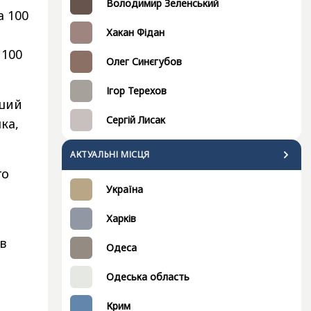
Володимир Зеленський
а 100
Хакан Фідан
 100
Олег Синєгубов
Ігор Терехов
нший
Сергій Лисак
ка,
АКТУАЛЬНІ МІСЦЯ
го
Україна
Харків
в
Одеса
Одеська область
Крим