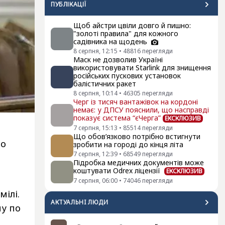
ПУБЛІКАЦІЇ
Щоб айстри цвіли довго й пишно:
"золоті правила" для кожного
садівника на щодень
8 серпня, 12:15
•
48816
перегляди
Маск не дозволив Україні
використовувати Starlink для знищення
російських пускових установок
балістичних ракет
8 серпня, 10:14
•
46305
перегляди
Черг із тисяч вантажівок на кордоні
немає: у ДПСУ пояснили, що насправді
показує система “єЧерга”
ЕКСКЛЮЗИВ
7 серпня, 15:13
•
85514
перегляди
Що обов’язково потрібно встигнути
то
зробити на городі до кінця літа
7 серпня, 12:39
•
68549
перегляди
Підробка медичних документів може
коштувати Odrex ліцензії
ЕКСКЛЮЗИВ
7 серпня, 06:00
•
74046
перегляди
мілі.
АКТУАЛЬНI ЛЮДИ
му по