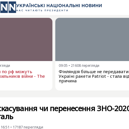
егляди
09:05
•
21608
перегляди
и по рф можуть
Фінляндія більше не передават
ильників війни - The
Україні ракети Patriot - стала в
причина
скасування чи перенесення ЗНО-202
галь
 16:51
•
17187
перегляди