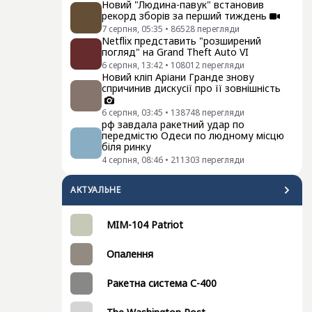
Новий "Людина-павук" встановив
рекорд зборів за перший тиждень
7 серпня, 05:35
•
86528
перегляди
Netflix представить "розширений
погляд" на Grand Theft Auto VI
6 серпня, 13:42
•
108012
перегляди
Новий кліп Аріани Гранде знову
спричинив дискусії про її зовнішність
6 серпня, 03:45
•
138748
перегляди
рф завдала ракетний удар по
передмістю Одеси по людному місцю
біля ринку
4 серпня, 08:46
•
211303
перегляди
АКТУАЛЬНЕ
MIM-104 Patriot
Опалення
Ракетна система С-400