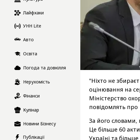
Лайфхаки
УНН Lite
Авто
Освіта
Погода та довкілля
"Ніхто не збирає
Нерухомість
оцінювання на се
Фінанси
Міністерство охо
повідомлять про ц
Кулінар
За його словами, 
Новини Бізнесу
Це більше 60 акт
Публікації
Україні та більш