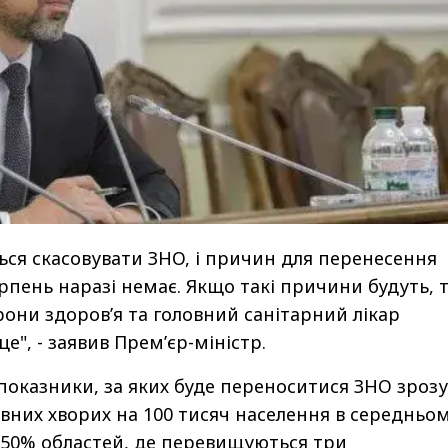
ться скасовувати ЗНО, і причин для перенесення
рпень наразі немає. Якщо такі причини будуть, 
рони здоров’я та головний санітарний лікар
е", - заявив Прем’єр-міністр.
показники, за яких буде переноситися ЗНО зрозу
ивних хворих на 100 тисяч населення в середньо
е 50% областей, де перевищуються три