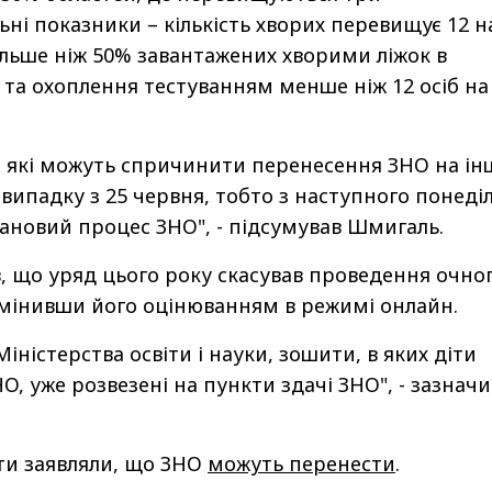
ні показники – кількість хворих перевищує 12 н
більше ніж 50% завантажених хворими ліжок в
 та охоплення тестуванням менше ніж 12 осіб на
, які можуть спричинити перенесення ЗНО на і
випадку з 25 червня, тобто з наступного понеділ
новий процес ЗНО", - підсумував Шмигаль.
в, що уряд цього року скасував проведення очно
мінивши його оцінюванням в режимі онлайн.
іністерства освіти і науки, зошити, в яких діти
, уже розвезені на пункти здачі ЗНО", - зазначи
іти заявляли, що ЗНО
можуть перенести
.