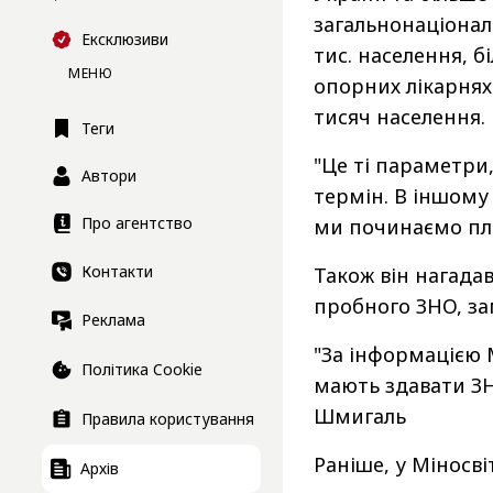
загальнонаціональ
Ексклюзиви
тис. населення, 
МЕНЮ
опорних лікарнях
тисяч населення.
Теги
"Це ті параметри
Автори
термін. В іншому 
Про агентство
ми починаємо пла
Контакти
Також він нагада
пробного ЗНО, за
Реклама
"За інформацією М
Політика Cookie
мають здавати ЗНО
Шмигаль
Правила користування
Раніше, у Міносв
Архів