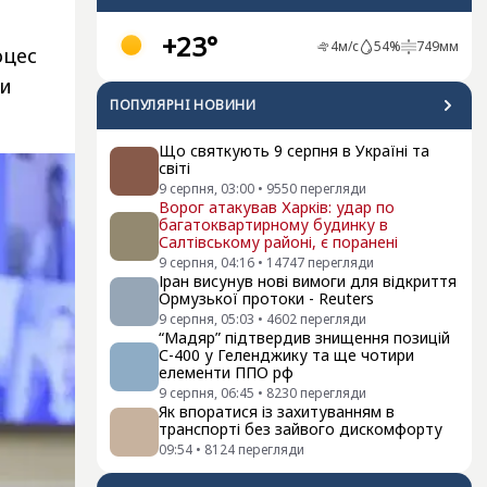
+23°
4
м/с
54
%
749
мм
оцес
ни
ПОПУЛЯРНI НОВИНИ
Що святкують 9 серпня в Україні та
світі
9 серпня, 03:00
•
9550
перегляди
Ворог атакував Харків: удар по
багатоквартирному будинку в
Салтівському районі, є поранені
9 серпня, 04:16
•
14747
перегляди
Іран висунув нові вимоги для відкриття
Ормузької протоки - Reuters
9 серпня, 05:03
•
4602
перегляди
“Мадяр” підтвердив знищення позицій
С-400 у Геленджику та ще чотири
елементи ППО рф
9 серпня, 06:45
•
8230
перегляди
Як впоратися із захитуванням в
транспорті без зайвого дискомфорту
09:54
•
8124
перегляди