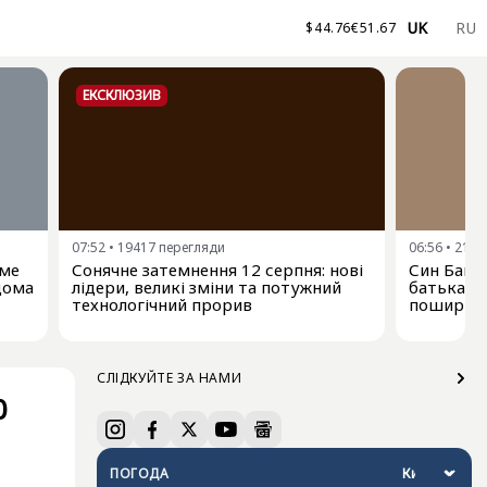
UK
RU
$
44.76
€
51.67
ЕКСКЛЮЗИВ
07:52
•
19417
перегляди
06:56
•
2110
име
Сонячне затемнення 12 серпня: нові
Син Байд
ідома
лідери, великі зміни та потужний
батька-е
технологічний прорив
поширюєт
СЛІДКУЙТЕ ЗА НАМИ
0
ПОГОДА