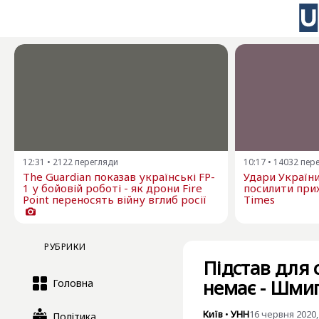
12:31
•
2122
перегляди
10:17
•
14032
пер
The Guardian показав українські FP-
Удари Україн
1 у бойовій роботі - як дрони Fire
посилити прих
Point переносять війну вглиб росії
Times
РУБРИКИ
Підстав для 
немає - Шми
Головна
Київ
•
УНН
16 червня 2020,
Політика