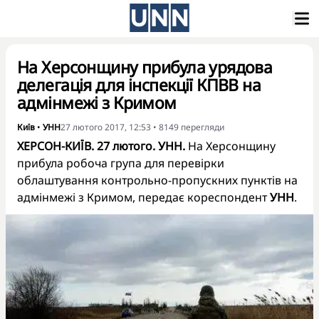
На Херсонщину прибула урядова
делегація для інспекції КПВВ на
адмінмежі з Кримом
Київ
•
УНН
27 лютого 2017, 12:53
•
8149
перегляди
ХЕРСОН-КИЇВ. 27 лютого. УНН.
На Херсонщину
прибула робоча група для перевірки
облаштування контрольно-пропускних пунктів на
адмінмежі з Кримом, передає кореспондент
УНН
.