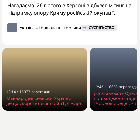
Нагадаємо, 26 лютого
в Херсоні відбувся мітинг на
підтримку опору Криму російській окупації
.
Українські Національні Новини
СУСПІЛЬСТВО
12:48
•
16655
перегляди
13:14
•
16073
перегляди
рф атакувала Одесу
Міжнародні резерви України
пошкоджено стадіо
дещо скоротилися до $51,2 млрд
"Чорноморець", є п