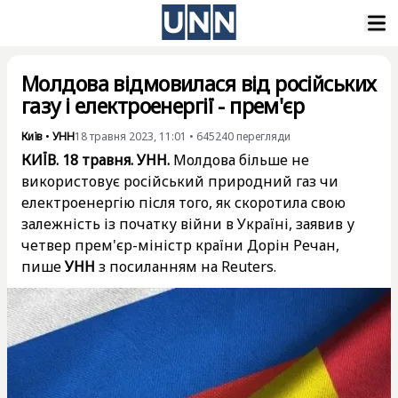
Молдова відмовилася від російських
газу і електроенергії - прем'єр
Київ
•
УНН
18 травня 2023, 11:01
•
645240
перегляди
КИЇВ. 18 травня. УНН.
Молдова більше не
використовує російський природний газ чи
електроенергію після того, як скоротила свою
залежність із початку війни в Україні, заявив у
четвер прем'єр-міністр країни Дорін Речан,
пише
УНН
з посиланням на Reuters.