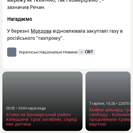
зазначив Речан.
Нагадаємо
У березні
Молдова
відновлювала закупівлі газу в
російського "газпрому".
Українські Національні Новини
СВІТ
7 серпня, 16:28
•
22670
п
00:05
•
5644
перегляди
Майже мільярд гри
Атака на Броварський район
свободу - Коломой
Київщини: троє загиблих, серед
продовжили триман
них дитина
вартою