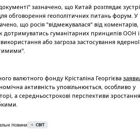
документі" зазначено, що Китай розглядає зустрі
для обговорення геополітичних питань форум. У
ачено, що росія "відмежувалася" від коментарів,
к дотримуватись гуманітарних принципів ООН і
 "використання або загроза застосування ядерної
тимими".
ого валютного фонду Крісталіна Георгієва
заяви
номічна активність уповільнюється, особливо у
орі, а середньострокові перспективи зростанн
бкими.
альні Новини
СВІТ