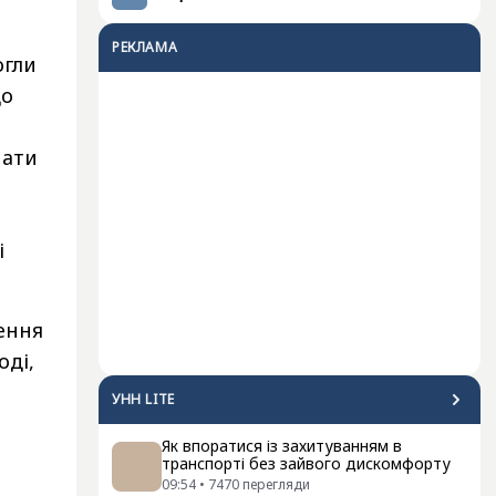
РЕКЛАМА
огли
що
мати
і
ення
оді,
УНН LITE
Як впоратися із захитуванням в
транспорті без зайвого дискомфорту
09:54
•
7470
перегляди