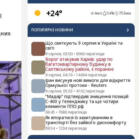
+24°
4
м/с
54
%
753
мм
ї
ПОПУЛЯРНI НОВИНИ
дних
Що святкують 9 серпня в Україні та
світі
9 серпня, 03:00
•
9066
перегляди
Ворог атакував Харків: удар по
багатоквартирному будинку в
Салтівському районі, є поранені
9 серпня, 04:16
•
14494
перегляди
Іран висунув нові вимоги для відкриття
Ормузької протоки - Reuters
9 серпня, 05:03
•
4102
перегляди
“Мадяр” підтвердив знищення позицій
С-400 у Геленджику та ще чотири
елементи ППО рф
06:45
•
7686
перегляди
Як впоратися із захитуванням в
транспорті без зайвого дискомфорту
09:54
•
7204
перегляди