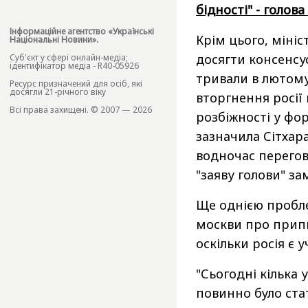
бідності" - голов
Інформаційне агентство «Українські
Крім цього, мініс
Національні Новини».
досягти консенсус
Cуб'єкт у сфері онлайн-медіа;
ідентифікатор медіа - R40-05926
тривали в лютом
Ресурс призначений для осіб, які
досягли 21-річного віку
вторгнення росії
Всі права захищені. © 2007 — 2026
розбіжності у фо
зазначила Сітхара
водночас перегов
"заяву голови" за
Ще однією пробле
москви про припи
оскільки росія є 
"Сьогодні кілька 
повинно було стат