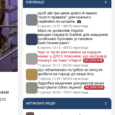
ПУБЛІКАЦІЇ
Щоб айстри цвіли довго й пишно:
"золоті правила" для кожного
садівника на щодень
8 серпня, 12:15
•
48570
перегляди
Маск не дозволив Україні
використовувати Starlink для знищення
російських пускових установок
балістичних ракет
8 серпня, 10:14
•
46072
перегляди
Черг із тисяч вантажівок на кордоні
немає: у ДПСУ пояснили, що насправді
показує система “єЧерга”
ЕКСКЛЮЗИВ
7 серпня, 15:13
•
85325
перегляди
Що обов’язково потрібно встигнути
зробити на городі до кінця літа
7 серпня, 12:39
•
68356
перегляди
Підробка медичних документів може
коштувати Odrex ліцензії
ЕКСКЛЮЗИВ
ники
7 серпня, 06:00
•
73871
перегляди
сті
АКТУАЛЬНI ЛЮДИ