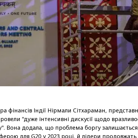
тра фінансів Індії Нірмали Сітхараман, представ
провели "дуже інтенсивні дискусії щодо вразливо
у". Вона додала, що проблема боргу залишається
ферою для G20 у 2023 році, й лідери продовжать