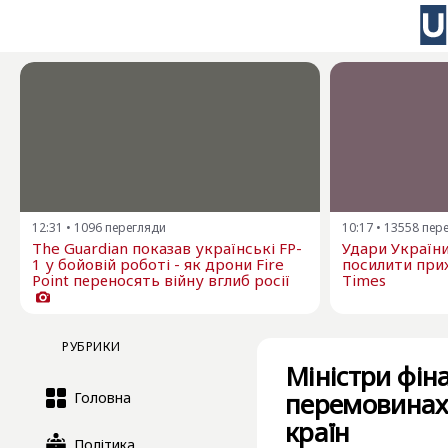
12:31
•
1096
перегляди
10:17
•
13558
пер
The Guardian показав українські FP-
Удари Україн
1 у бойовій роботі - як дрони Fire
посилити прих
Point переносять війну вглиб росії
Times
РУБРИКИ
Міністри фіна
перемовинах 
Головна
країн
Політика