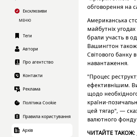
обговорення на са
Ексклюзиви
Американська сто
МЕНЮ
майбутніх угодах
Теги
брали участь в од
Вашингтон також 
Автори
Світового банку 
Про агентство
навантаження.
Контакти
"Процес реструкт
ефективнішим. Ви
Реклама
щодо необхідног
країни-позичальн
Політика Cookie
цей тягар", — ск
Правила користування
валютного фонду К
Архів
ЧИТАЙТЕ ТАКОЖ: