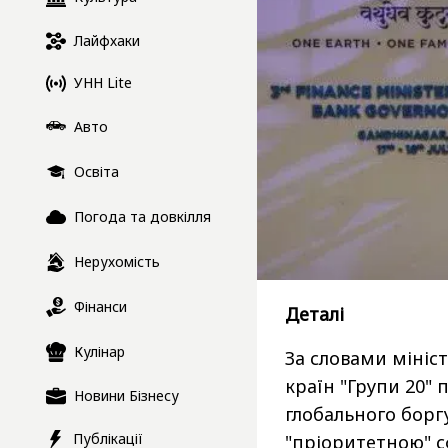
Лайфхаки
УНН Lite
Авто
Освіта
Погода та довкілля
Нерухомість
Фінанси
Деталі
Кулінар
За словами мініс
країн "Групи 20" 
Новини Бізнесу
глобального борг
Публікації
"пріоритетною" с