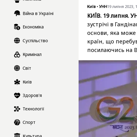
Київ
•
УНН
19 липня 2023, 
Війна в Україні
КИЇВ. 19 липня. У
зустрічі в Гандін
Економіка
основи, яка може
Суспільство
країн, що перебу
посилаючись на
Кримінал
Світ
Київ
Здоров'я
Технології
Спорт
Культура