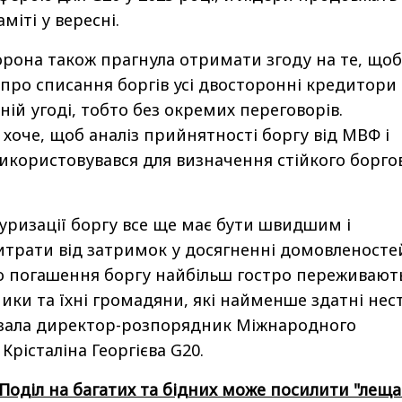
міті у вересні.
рона також прагнула отримати згоду на те, щоб
 про списання боргів усі двосторонні кредитори
ній угоді, тобто без окремих переговорів.
хоче, щоб аналіз прийнятності боргу від МВФ і
використовувався для визначення стійкого борго
уризації боргу все ще має бути швидшим і
трати від затримок у досягненні домовленосте
о погашення боргу найбільш гостро переживают
ики та їхні громадяни, які найменше здатні нес
азала директор-розпорядник Міжнародного
рісталіна Георгієва G20.
Поділ на багатих та бідних може посилити "леща