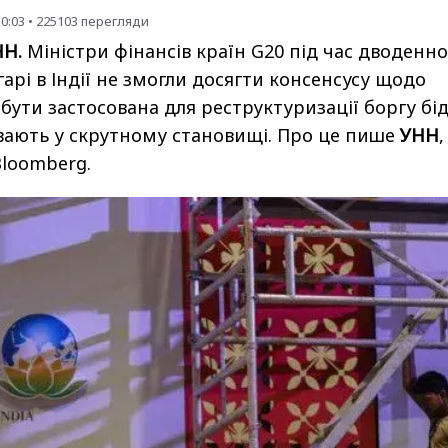
10:03
•
225103
перегляди
НН.
Міністри фінансів країн G20 під час дводенно
агарі в Індії не змогли досягти консенсусу щодо
 бути застосована для реструктуризації боргу бі
вають у скрутному становищі. Про це пише
УНН
,
Bloomberg
.