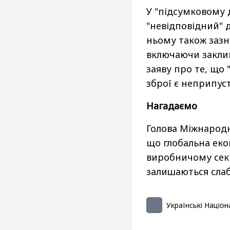
У "підсумковому 
"невідповідний" 
ньому також зазн
включаючи закли
заяву про те, що
зброї є неприпус
Нагадаємо
Голова Міжнародн
що глобальна еко
виробничому сект
залишаються сла
Українські Націон