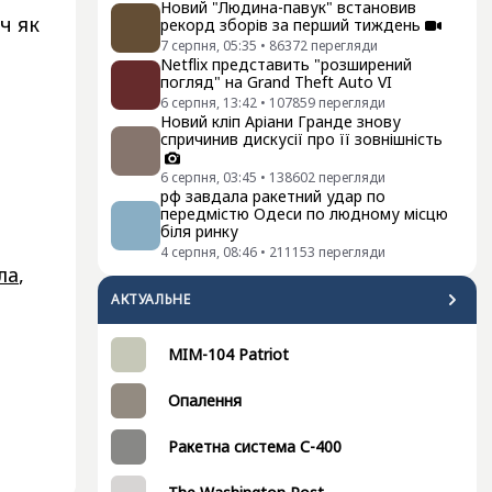
Новий "Людина-павук" встановив
ч як
рекорд зборів за перший тиждень
7 серпня, 05:35
•
86372
перегляди
Netflix представить "розширений
погляд" на Grand Theft Auto VI
6 серпня, 13:42
•
107859
перегляди
Новий кліп Аріани Гранде знову
спричинив дискусії про її зовнішність
6 серпня, 03:45
•
138602
перегляди
рф завдала ракетний удар по
передмістю Одеси по людному місцю
біля ринку
4 серпня, 08:46
•
211153
перегляди
ла
,
АКТУАЛЬНЕ
я
MIM-104 Patriot
Опалення
Ракетна система С-400