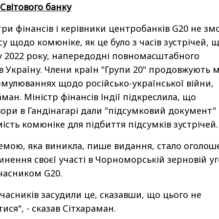
а Світового банку
три фінансів і керівники центробанків G20 не зм
у щодо комюніке, як це було з часів зустрічей, 
у 2022 року, напередодні повномасштабного
 в Україну. Члени країн "Групи 20" продовжують 
рмулюваннях щодо російсько-української війни,
ман. Міністр фінансів Індії підкреслила, що
ори в Гандінагарі дали "підсумковий документ" 
мість комюніке для підбиття підсумків зустрічей.
мою, яка виникла, пише видання, стало оголош
нення своєї участі в Чорноморській зерновій уг
учасником G20.
учасників засудили це, сказавши, що цього не
ися", - сказав Сітхараман.