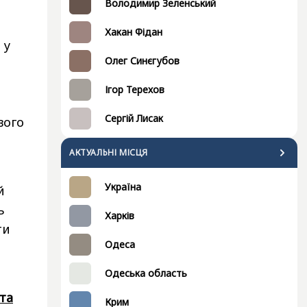
Володимир Зеленський
Хакан Фідан
 у
Олег Синєгубов
Ігор Терехов
Сергій Лисак
вого
АКТУАЛЬНІ МІСЦЯ
Україна
й
ь
Харків
ти
Одеса
Одеська область
та
Крим