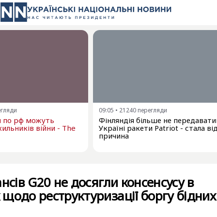
егляди
09:05
•
21240
перегляди
и по рф можуть
Фінляндія більше не передават
ильників війни - The
Україні ракети Patriot - стала в
причина
нсів G20 не досягли консенсусу в
щодо реструктуризації боргу бідних