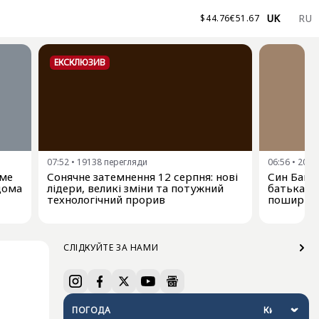
UK
RU
$
44.76
€
51.67
ЕКСКЛЮЗИВ
07:52
•
19138
перегляди
06:56
•
2086
име
Сонячне затемнення 12 серпня: нові
Син Байд
ідома
лідери, великі зміни та потужний
батька-е
технологічний прорив
поширюєт
СЛІДКУЙТЕ ЗА НАМИ
ПОГОДА