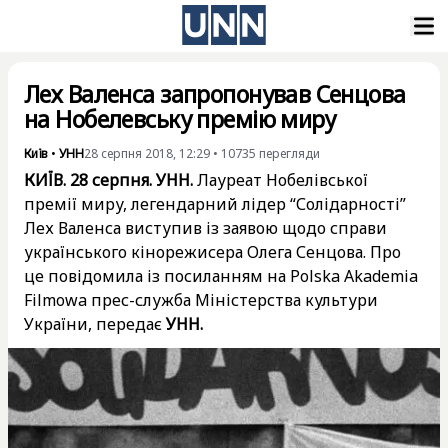
Лех Валенса запропонував Сенцова
на Нобелевську премію миру
Київ
•
УНН
28 серпня 2018, 12:29
•
10735
перегляди
КИЇВ. 28 серпня. УНН.
Лауреат Нобелівської
премії миру, легендарний лідер “Солідарності”
Лех Валенса виступив із заявою щодо справи
українського кінорежисера Олега Сенцова. Про
це повідомила із посиланням на Polska Akademia
Filmowa прес-служба Міністерства культури
України, передає
УНН.