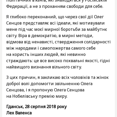
Федерації, а не з проханням свободи для себе.
Я глибоко переконаний, що через свої дії Олег
Сенцов представляє всі ідеали, які мотивували
мене під час моєї мирної боротьби за майбутнє
світу. Віра в демократію, в мирні методи,
відмова від ненависті, ствердження солідарності
між народами і самопожертва самого себе
на користь інших людей, які невинно
страждають: це все високо похвальні якості, гідні
найвищого визнання вільного світу.
З цих причин, я закликаю всіх чоловіків та жінок
доброї волі допомогти звільненню Олега
Сенцова, і я пропоную Олега Сенцова
на Нобелівську премію миру.
Гданськ, 28 серпня 2018 року
Лех Валенса