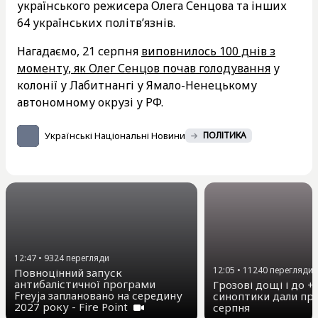
українського режисера Олега Сенцова та інших
64 українських політв’язнів.
Нагадаємо, 21 серпня
виповнилось 100 днів з
моменту, як Олег Сенцов почав голодування
у
колонії у Лабитнангі у Ямало-Ненецькому
автономному окрузі у РФ.
Українські Національні Новини
ПОЛІТИКА
12:47
•
9324
перегляди
12:05
•
11240
перегляди
Повноцінний запуск
антибалістичної програми
Грозові дощі і до +3
Freyja заплановано на середину
синоптики дали про
2027 року - Fire Point
серпня