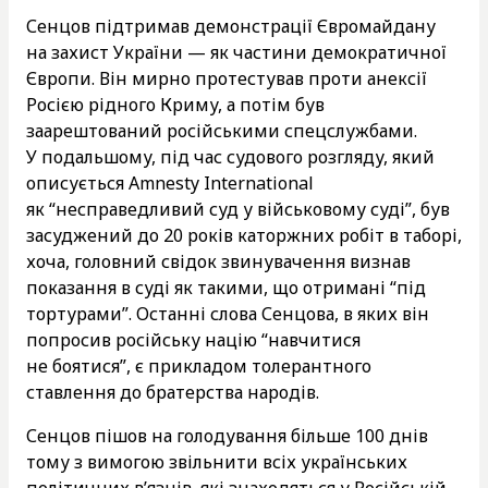
Сенцов підтримав демонстрації Євромайдану
на захист України — як частини демократичної
Європи. Він мирно протестував проти анексії
Росією рідного Криму, а потім був
заарештований російськими спецслужбами.
У подальшому, під час судового розгляду, який
описується Amnesty International
як “несправедливий суд у військовому суді”, був
засуджений до 20 років каторжних робіт в таборі,
хоча, головний свідок звинувачення визнав
показання в суді як такими, що отримані “під
тортурами”. Останні слова Сенцова, в яких він
попросив російську націю “навчитися
не боятися”, є прикладом толерантного
ставлення до братерства народів.
Сенцов пішов на голодування більше 100 днів
тому з вимогою звільнити всіх українських
політичних в’язнів, які знаходяться у Російській