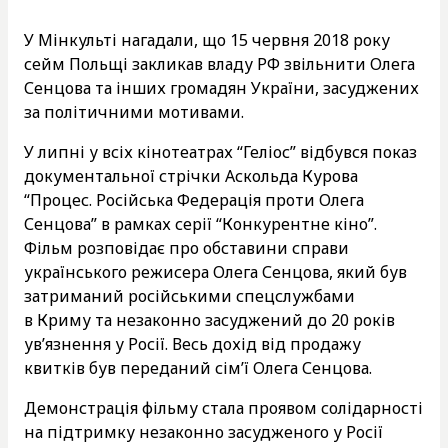
У Мінкульті нагадали, що 15 червня 2018 року
сейм Польщі закликав владу РФ звільнити Олега
Сенцова та інших громадян України, засуджених
за політичними мотивами.
У липні у всіх кінотеатрах “Геліос” відбувся показ
документальної стрічки Аскольда Курова
“Процес. Російська Федерація проти Олега
Сенцова” в рамках серії “Конкурентне кіно”.
Фільм розповідає про обставини справи
українського режисера Олега Сенцова, який був
затриманий російськими спецслужбами
в Криму та незаконно засуджений до 20 років
ув’язнення у Росії. Весь дохід від продажу
квитків був переданий сім’ї Олега Сенцова.
Демонстрація фільму стала проявом солідарності
на підтримку незаконно засудженого у Росії