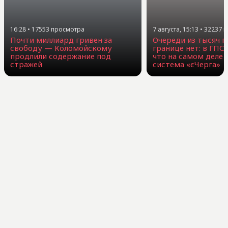
16:28
•
17553
просмотра
7 августа, 15:13
•
32237
п
Почти миллиард гривен за
Очереди из тысяч г
свободу — Коломойскому
границе нет: в ГПС
продлили содержание под
что на самом деле 
стражей
система «єЧерга»