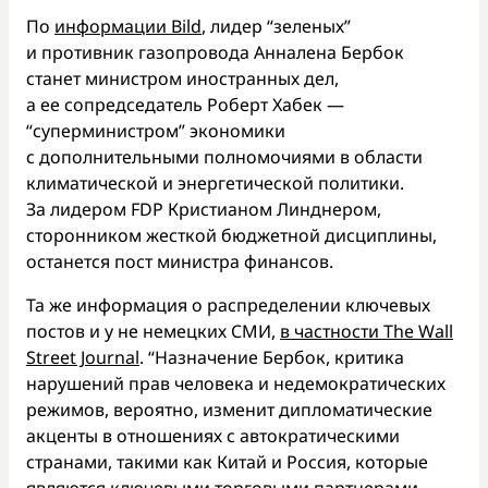
По
информации Bild
, лидер “зеленых”
и противник газопровода Анналена Бербок
станет министром иностранных дел,
а ее сопредседатель Роберт Хабек —
“суперминистром” экономики
с дополнительными полномочиями в области
климатической и энергетической политики.
За лидером FDP Кристианом Линднером,
сторонником жесткой бюджетной дисциплины,
останется пост министра финансов.
Та же информация о распределении ключевых
постов и у не немецких СМИ,
в частности The Wall
Street Journal
. “Назначение Бербок, критика
нарушений прав человека и недемократических
режимов, вероятно, изменит дипломатические
акценты в отношениях с автократическими
странами, такими как Китай и Россия, которые
являются ключевыми торговыми партнерами