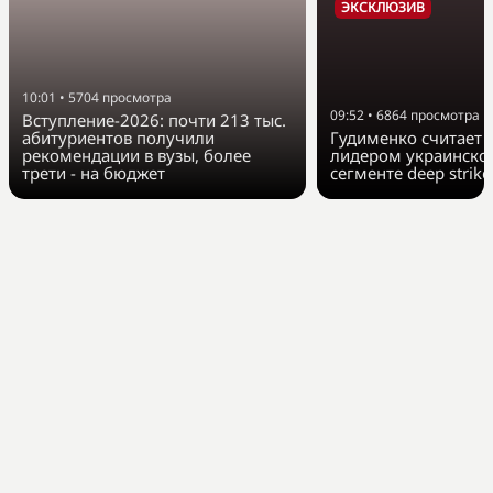
ЭКСКЛЮЗИВ
10:01
•
5704
просмотра
09:52
•
6864
просмотра
Вступление-2026: почти 213 тыс.
абитуриентов получили
Гудименко считает F
рекомендации в вузы, более
лидером украинско
трети - на бюджет
сегменте deep strike