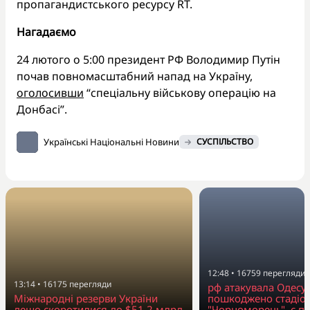
пропагандистського ресурсу RT.
Нагадаємо
24 лютого о 5:00 президент РФ Володимир Путін
почав повномасштабний напад на Україну,
оголосивши
“спеціальну військову операцію на
Донбасі”.
Українські Національні Новини
СУСПІЛЬСТВО
12:48
•
16759
перегляди
13:14
•
16175
перегляди
рф атакувала Одесу
Міжнародні резерви України
пошкоджено стадіо
дещо скоротилися до $51,2 млрд
"Чорноморець", є п