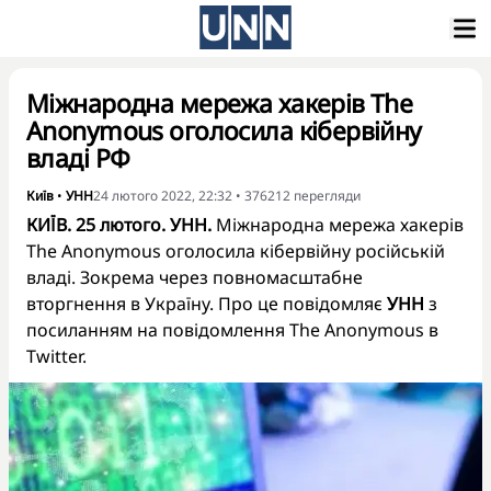
Міжнародна мережа хакерів The
Anonymous оголосила кібервійну
владі РФ
Київ
•
УНН
24 лютого 2022, 22:32
•
376212
перегляди
КИЇВ. 25 лютого. УНН.
Міжнародна мережа хакерів
The Anonymous оголосила кібервійну російській
владі. Зокрема через повномасштабне
вторгнення в Україну. Про це повідомляє
УНН
з
посиланням на повідомлення The Anonymous в
Twitter.