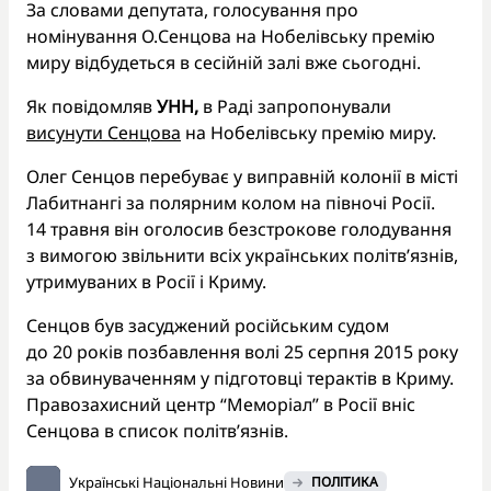
За словами депутата, голосування про
номінування О.Сенцова на Нобелівську премію
миру відбудеться в сесійній залі вже сьогодні.
Як повідомляв
УНН,
в Раді запропонували
висунути Сенцова
на Нобелівську премію миру.
Олег Сенцов перебуває у виправній колонії в місті
Лабитнангі за полярним колом на півночі Росії.
14 травня він оголосив безстрокове голодування
з вимогою звільнити всіх українських політв’язнів,
утримуваних в Росії і Криму.
Сенцов був засуджений російським судом
до 20 років позбавлення волі 25 серпня 2015 року
за обвинуваченням у підготовці терактів в Криму.
Правозахисний центр “Меморіал” в Росії вніс
Сенцова в список політв’язнів.
Українські Національні Новини
ПОЛІТИКА