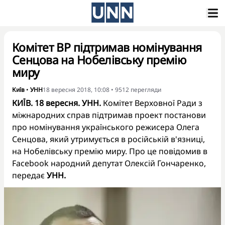
Комітет ВР підтримав номінування
Сенцова на Нобелівську премію
миру
Київ
•
УНН
18 вересня 2018, 10:08
•
9512
перегляди
КИЇВ. 18 вересня. УНН.
Комітет Верховної Ради з
міжнародних справ підтримав проект постанови
про номінування українського режисера Олега
Сенцова, який утримується в російській в'язниці,
на Нобелівську премію миру. Про це повідомив в
Facebook народний депутат Олексій Гончаренко,
передає
УНН.