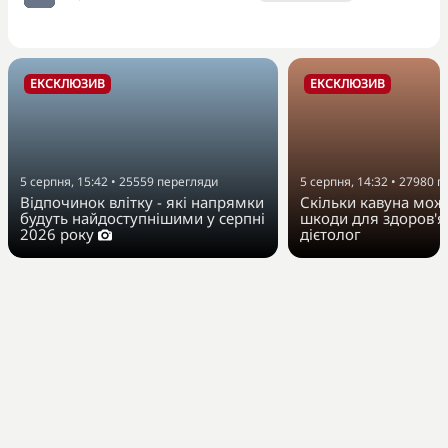
ЕКСКЛЮЗИВ
ЕКСКЛЮЗИВ
5 серпня, 15:42
•
25559
перегляди
5 серпня, 14:32
•
27980
п
Відпочинок влітку - які напрямки
Скільки кавуна можн
будуть найдоступнішими у серпні
шкоди для здоров'я
2026 року
дієтолог