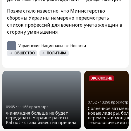
Позже
стало известно
, что Министерство
обороны Украины намерено пересмотреть
список профессий для военного учета женщин в
сторону уменьшения.
Украинские Национальные Новости
ОБЩЕСТВО
ПОЛИТИКА
ЭКСКЛЮЗИВ
07:52
•
13298
просмотра
09:05
•
11168
просмотра
Солнечное затмение
Финляндия больше не будет
новые лидеры, бол
передавать Украине ракеты
перемены и мощны
Patriot - стала известна причина
технологический п