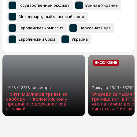
Государственный бюджет
Война в Украине
Международный валютный фонд
Европейская комиссия
Верховная Рада
Европейский Союз
Украина
ЭКСКЛЮЗИВ
16:28
•
18258
просмотра
7 августа, 15:13
•
33230
п
Почти миллиард гривен за
Очереди из тысяч г
свободу — Коломойскому
границе нет: в ГПС
продлили содержание под
что на самом деле 
стражей
система «єЧерга»