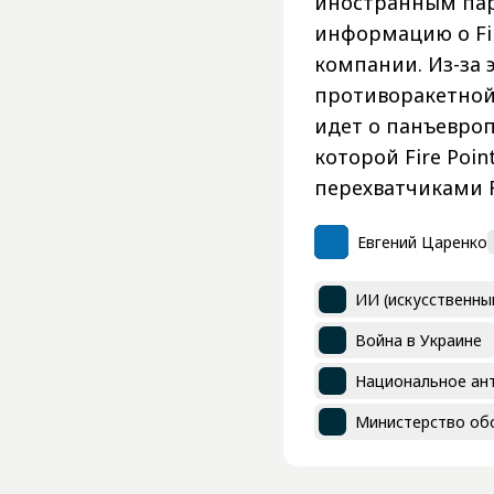
иностранным па
информацию о Fi
компании. Из-за 
противоракетной 
идет о панъевро
которой Fire Poi
перехватчиками F
Евгений Царенко
ИИ (искусственны
Война в Украине
Национальное ан
Министерство об