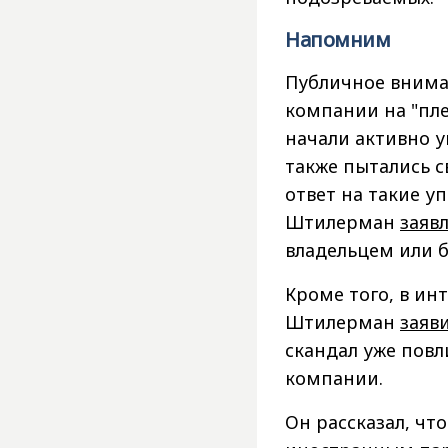
Напомним
Публичное вниман
компании на "пл
начали активно у
также пытались 
ответ на такие у
Штилерман
заяв
владельцем или б
Кроме того, в ин
Штилерман
заяв
скандал уже пов
компании.
Он рассказал, чт