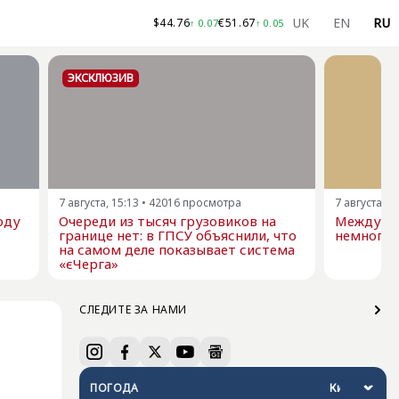
UK
EN
RU
$
44.76
€
51.67
↑
0.07
↑
0.05
ЭКСКЛЮЗИВ
7 августа, 15:13
•
42016
просмотра
7 августа, 1
оду
Очереди из тысяч грузовиков на
Междуна
границе нет: в ГПСУ объяснили, что
немного 
на самом деле показывает система
«єЧерга»
СЛЕДИТЕ ЗА НАМИ
ПОГОДА