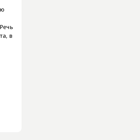
ию
 Речь
а, в