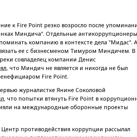
ие к Fire Point резко возросло после упоминан
енках Миндича". Отдельные антикоррупционер
поминать компанию в контексте дела "Мидас". 
связать ее с бизнесменом Тимуром Миндичем. В
преки совладелец компании Денис
лял
, что Миндич не является и никогда не был
енефициаром Fire Point.
тервью журналистке Янине Соколовой
ил
, что попытки втянуть Fire Point в коррупцио
лияли на международные оборонные проекты
о Центр противодействия коррупции рассылал