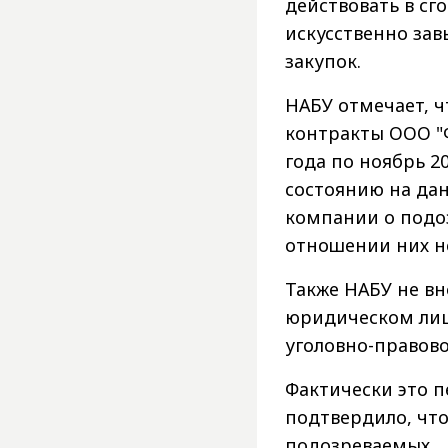
действовать в сг
искусственно зав
закупок.
НАБУ отмечает, ч
контракты ООО "Ф
года по ноябрь 2
состоянию на да
компании о подо
отношении них не
Также НАБУ не вн
юридическом лиц
уголовно-правово
Фактически это 
подтвердило, что 
подозреваемых.