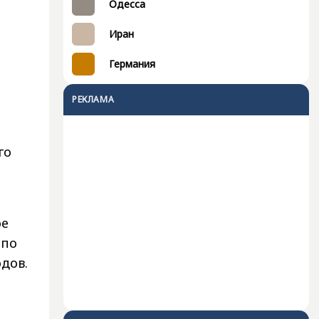
Одесса
Иран
Германия
РЕКЛАМА
го
ое
 по
дов.