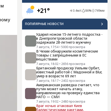
ям
+21°
3.4
м/с
86
%
749
мм
орому
ПОПУЛЯРНЫЕ НОВОСТИ
Ударил ножом 15-летнего подростка -
в Днепропетровской области
задержали 28-летнего мужчину
7 августа, 17:54
•
5000
просмотра
В Чехии обнаружили косметические
товары с запрещёнными в ЕС
веществами
7 августа, 18:02
•
2656
просмотра
Британский продюсер Уильям Орбит,
известный работой с Мадонной и Blur,
умер в возрасте 69 лет
7 августа, 18:17
•
2402
просмотра
Американская разведка считает, что
путин может начать атаку,
направленную на проверку единства
НАТО — СМИ
7 августа, 19:02
•
2480
просмотра
Враг ночью атаковал Киев
баллистическими ракетами,