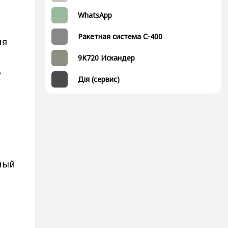
WhatsApp
Ракетная система С-400
ия
ы
9К720 Искандер
А
Дія (сервис)
нный