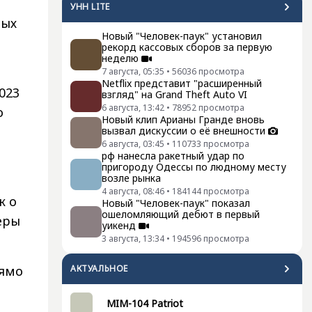
УНН LITE
ных
Новый "Человек-паук" установил
рекорд кассовых сборов за первую
неделю
7 августа, 05:35
•
56036
просмотра
Netflix представит "расширенный
023
взгляд" на Grand Theft Auto VI
6 августа, 13:42
•
78952
просмотра
о
Новый клип Арианы Гранде вновь
вызвал дискуссии о её внешности
6 августа, 03:45
•
110733
просмотра
рф нанесла ракетный удар по
пригороду Одессы по людному месту
возле рынка
4 августа, 08:46
•
184144
просмотра
к о
Новый "Человек-паук" показал
ошеломляющий дебют в первый
еры
уикенд
3 августа, 13:34
•
194596
просмотра
АКТУАЛЬНОЕ
рямо
MIM-104 Patriot