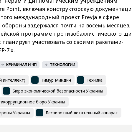
ртнерам и дипломатическим учреждениям
re Point, включая конструкторскую документац
этого международный проект Freyja в сфере
обороны задержался почти на восемь месяцев.
пейской программе противобаллистического щит
nt планирует участвовать со своими ракетами-
P-7.x.
КРИМИНАЛ И ЧП
ТЕХНОЛОГИИ
й интеллект)
Тимур Миндич
Техника
Бюро экономической безопасности Украины
тикоррупционное бюро Украины
ороны Украины
Беспилотный летательный аппарат