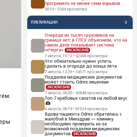
прогремело не менее семи взрывов
00:16
•
5364
просмотра
ПУБЛИКАЦИИ
Очереди из тысяч грузовиков на
границе нет: в ГПСУ объяснили, что на
самом деле показывает система
«єЧерга»
ЭКСКЛЮЗИВ
7 августа, 15:13
•
42008
просмотра
Что обязательно нужно успеть
сделать в огороде до конца лета
7 августа, 12:39
•
34571
просмотра
Подделка медицинских документов
н
может стоить Odrex лицензии
ЭКСКЛЮЗИВ
7 августа, 06:00
•
43848
просмотра
тем.
Топ-7 крабовых салатов на любой вкус
6 августа, 08:19
•
81024
просмотра
Вдова пациента Odrex обратилась с
жалобой в Минздрав — клинику
меры
необходимо проверить из-за
возможной подделки медицинских
документов
ЭКСКЛЮЗИВ