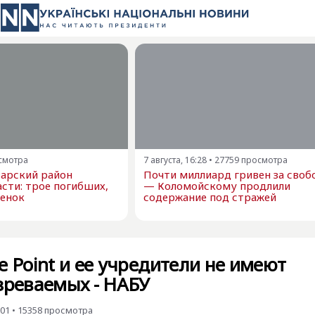
смотра
7 августа, 16:28
•
27759
просмотра
варский район
Почти миллиард гривен за своб
сти: трое погибших,
— Коломойскому продлили
бенок
содержание под стражей
e Point и ее учредители не имеют
зреваемых - НАБУ
:01
•
15358
просмотра