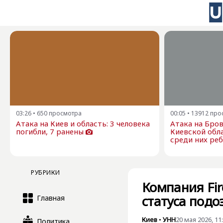
03:26
•
650
просмотра
00:05
•
13912
про
Атака на Киев и область: 3 человека
Атака на Бро
погибли, 7 ранены
Киевской обла
среди них ре
РУБРИКИ
Компания Fir
статуса подо
Главная
Киев
•
УНН
20 мая 2026, 11
Политика