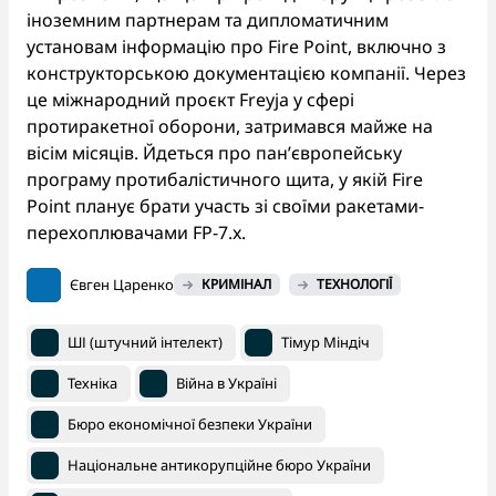
іноземним партнерам та дипломатичним
установам інформацію про Fire Point, включно з
конструкторською документацією компанії. Через
це міжнародний проєкт Freyja у сфері
протиракетної оборони, затримався майже на
вісім місяців. Йдеться про пан’європейську
програму протибалістичного щита, у якій Fire
Point планує брати участь зі своїми ракетами-
перехоплювачами FP-7.x.
Євген Царенко
КРИМІНАЛ
ТЕХНОЛОГІЇ
ШІ (штучний інтелект)
Тімур Міндіч
Техніка
Війна в Україні
Бюро економічної безпеки України
Національне антикорупційне бюро України