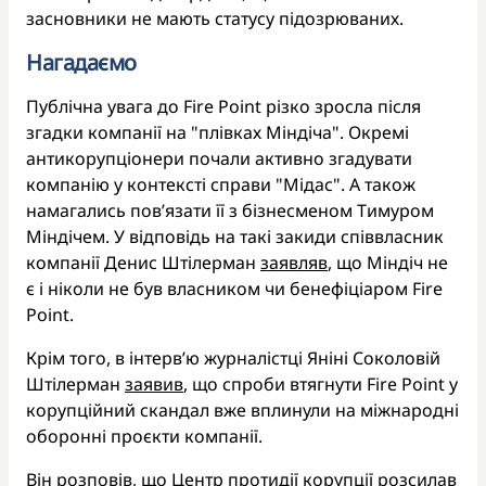
засновники не мають статусу підозрюваних.
Нагадаємо
Публічна увага до Fire Point різко зросла після
згадки компанії на "плівках Міндіча". Окремі
антикорупціонери почали активно згадувати
компанію у контексті справи "Мідас". А також
намагались повʼязати її з бізнесменом Тимуром
Міндічем. У відповідь на такі закиди співвласник
компанії Денис Штілерман
заявляв
, що Міндіч не
є і ніколи не був власником чи бенефіціаром Fire
Point.
Крім того, в інтерв’ю журналістці Яніні Соколовій
Штілерман
заявив
, що спроби втягнути Fire Point у
корупційний скандал вже вплинули на міжнародні
оборонні проєкти компанії.
Він розповів, що Центр протидії корупції розсилав