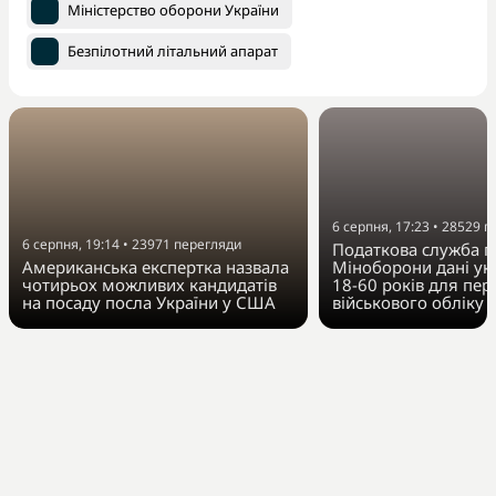
Міністерство оборони України
Безпілотний літальний апарат
6 серпня, 17:23
•
28529
п
6 серпня, 19:14
•
23971
перегляди
Податкова служба п
Американська експертка назвала
Міноборони дані укр
чотирьох можливих кандидатів
18-60 років для пер
на посаду посла України у США
військового обліку