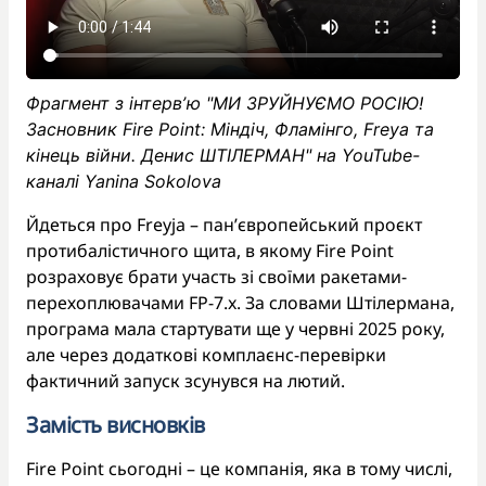
Фрагмент з інтервʼю "МИ ЗРУЙНУЄМО РОСІЮ!
Засновник Fire Point: Міндіч, Фламінго, Freya та
кінець війни. Денис ШТІЛЕРМАН" на YouTube-
каналі Yanina Sokolova
Йдеться про Freyja – пан’європейський проєкт
протибалістичного щита, в якому Fire Point
розраховує брати участь зі своїми ракетами-
перехоплювачами FP-7.x. За словами Штілермана,
програма мала стартувати ще у червні 2025 року,
але через додаткові комплаєнс-перевірки
фактичний запуск зсунувся на лютий.
Замість висновків
Fire Point сьогодні – це компанія, яка в тому числі,