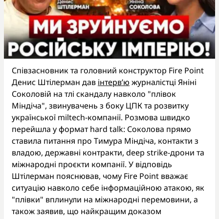
Співзасновник та головний конструктор Fire Point
Денис Штілерман дав
інтерв’ю
журналістці Яніні
Соколовій на тлі скандалу навколо "плівок
Міндіча", звинувачень з боку ЦПК та розвитку
української miltech-компанії. Розмова швидко
перейшла у формат hard talk: Соколова прямо
ставила питання про Тимура Міндіча, контакти з
владою, державні контракти, deep strike-дрони та
міжнародні проєкти компанії. У відповідь
Штілерман пояснював, чому Fire Point вважає
ситуацію навколо себе інформаційною атакою, як
"плівки" вплинули на міжнародні перемовини, а
також заявив, що найкращим доказом