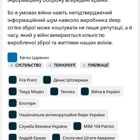
інформаційну оборону всередині країни.
Бо в умовах війни навіть непідтверджений
інформаційний шум навколо виробника deep
strike-зброї може коштувати не лише репутації, а й
часу, який у війні вимірюється кількістю
виробленої зброї та життями наших воїнів.
Євген Царенко
СУСПІЛЬСТВО
ТЕХНОЛОГІЇ
ПУБЛІКАЦІЇ
Fire Point
Денис Штілерман
Тімур Міндіч
Техніка
Війна в Україні
Блогери
Національне антикорупційне бюро України
Служба безпеки України
MIM-104 Patriot
Андрій Єрмак
Сполучені Штати Америки