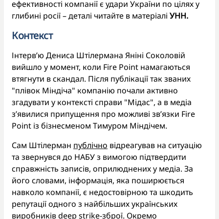
ефективності компанії є удари України по цілях у
глибині росії – деталі читайте в матеріалі
УНН.
Контекст
Інтерв’ю Дениса Штілермана Яніні Соколовій
вийшло у момент, коли Fire Point намагаються
втягнути в скандал. Після публікації так званих
"плівок Міндіча" компанію почали активно
згадувати у контексті справи "Мідас", а в медіа
з’явилися припущення про можливі зв’язки Fire
Point із бізнесменом Тимуром Міндічем.
Сам Штілерман
публічно
відреагував на ситуацію
та звернувся до НАБУ з вимогою підтвердити
справжність записів, оприлюднених у медіа. За
його словами, інформація, яка поширюється
навколо компанії, є недостовірною та шкодить
репутації одного з найбільших українських
виробників deep strike-зброї. Окремо