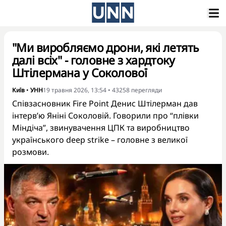
"Ми виробляємо дрони, які летять
далі всіх" - головне з хардтоку
Штілермана у Соколової
Київ
•
УНН
19 травня 2026, 13:54
•
43258
перегляди
Співзасновник Fire Point Денис Штілерман дав
інтерв’ю Яніні Соколовій. Говорили про “плівки
Міндіча”, звинувачення ЦПК та виробництво
українського deep strike – головне з великої
розмови.