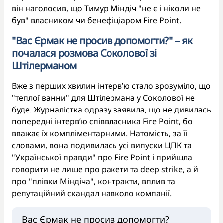
він
наголосив
, що Тимур Міндіч "не є і ніколи не
був" власником чи бенефіціаром Fire Point.
"Вас Єрмак не просив допомогти?" – як
почалася розмова Соколової зі
Штілерманом
Вже з перших хвилин інтервʼю стало зрозуміло, що
"теплої ванни" для Штілермана у Соколової не
буде. Журналістка одразу заявила, що не дивилась
попередні інтерв’ю співвласника Fire Point, бо
вважає їх компліментарними. Натомість, за її
словами, вона подивилась усі випуски ЦПК та
"Української правди" про Fire Point і прийшла
говорити не лише про ракети та deep strike, а й
про "плівки Міндіча", контракти, вплив та
репутаційний скандал навколо компанії.
Вас Єрмак не просив допомогти?