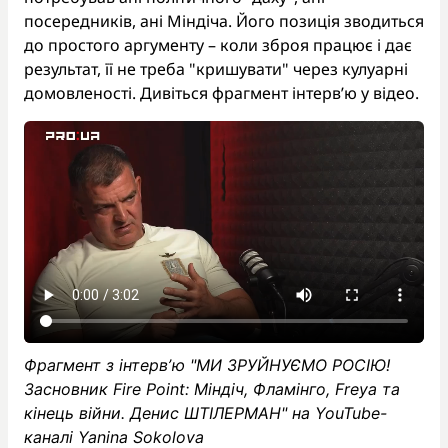
посередників, ані Міндіча. Його позиція зводиться
до простого аргументу – коли зброя працює і дає
результат, її не треба "кришувати" через кулуарні
домовленості. Дивіться фрагмент інтервʼю у відео.
Фрагмент з інтервʼю "МИ ЗРУЙНУЄМО РОСІЮ!
Засновник Fire Point: Міндіч, Фламінго, Freya та
кінець війни. Денис ШТІЛЕРМАН" на YouTube-
каналі Yanina Sokolova