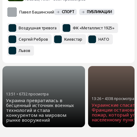
Павел Башинский
СПОРТ
ПУБЛИКАЦИИ
Воздушная тревога
ФК «Металлист 1925»
Сергей Ребров
Киевстар
НАТО
Львов
13:51
•
6732
просмотра
13:26
•
4338
просмотра
Украина превратилась в
Украинские спасате
бесценный источник военных
Франции остановил
технологий и стала
пожар, который уг
конкурентом на мировом
населенному пункт
рынке вооружений