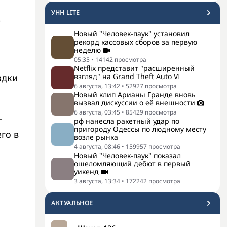
УНН LITE
е
Новый "Человек-паук" установил
рекорд кассовых сборов за первую
неделю
05:35
•
14142
просмотра
Netflix представит "расширенный
здки
взгляд" на Grand Theft Auto VI
6 августа, 13:42
•
52927
просмотра
Новый клип Арианы Гранде вновь
вызвал дискуссии о её внешности
6 августа, 03:45
•
85429
просмотра
т
рф нанесла ракетный удар по
пригороду Одессы по людному месту
го в
возле рынка
4 августа, 08:46
•
159957
просмотра
Новый "Человек-паук" показал
ошеломляющий дебют в первый
уикенд
3 августа, 13:34
•
172242
просмотра
АКТУАЛЬНОЕ