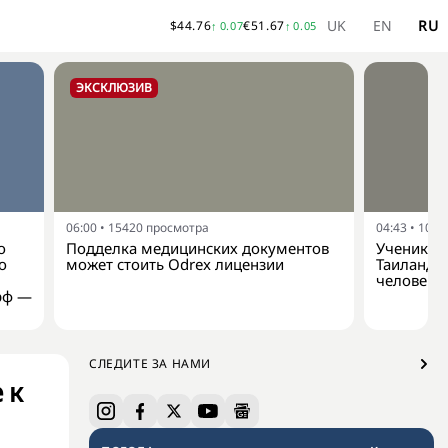
UK
EN
RU
$
44.76
€
51.67
↑
0.07
↑
0.05
ЭКСКЛЮЗИВ
06:00
•
15420
просмотра
04:43
•
1058
о
Подделка медицинских документов
Ученик о
о
может стоить Odrex лицензии
Таиланда:
человека
рф —
СЛЕДИТЕ ЗА НАМИ
 к