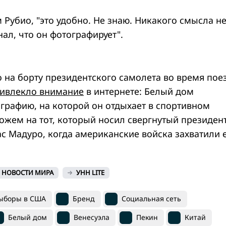
м Рубио, "это удобно. Не знаю. Никакого смысла н
нал, что он фотографирует".
о на борту президентского самолета во время пое
ивлекло внимание
в интернете: Белый дом
графию, на которой он отдыхает в спортивном
хожем на тот, который носил свергнутый президен
с Мадуро, когда американские войска захватили е
НОВОСТИ МИРА
УНН LITE
ыборы в США
Бренд
Социальная сеть
Белый дом
Венесуэла
Пекин
Китай