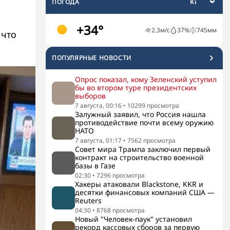
ПОГОДА
з
+34°
2.3
м/с
37
%
745
мм
 что
ПОПУЛЯРНЫЕ НОВОСТИ
Опрос показал, кому Зеленский уступил
бы во втором туре президентских
выборов
7 августа, 00:16
•
10299
просмотра
Залужный заявил, что Россия нашла
противодействие почти всему оружию
НАТО
7 августа, 01:17
•
7562
просмотра
Совет мира Трампа заключил первый
контракт на строительство военной
базы в Газе
02:30
•
7296
просмотра
Хакеры атаковали Blackstone, KKR и
десятки финансовых компаний США —
Reuters
04:30
•
8768
просмотра
Новый "Человек-паук" установил
рекорд кассовых сборов за первую