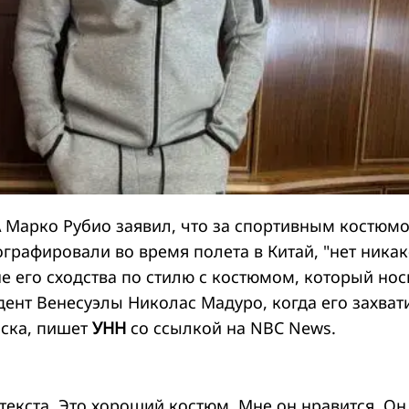
 Марко Рубио заявил, что за спортивным костюмо
графировали во время полета в Китай, "нет ника
не его сходства по стилю с костюмом, который но
дент Венесуэлы Николас Мадуро, когда его захват
ска, пишет
УНН
со ссылкой на NBC News.
текста. Это хороший костюм. Мне он нравится. Он