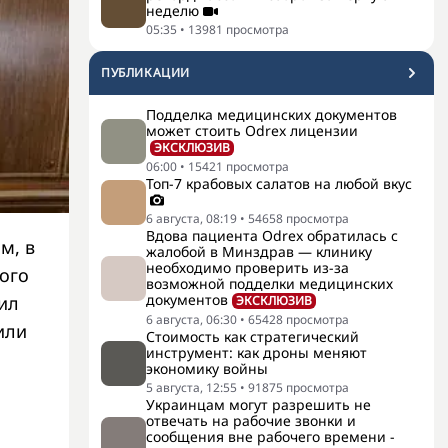
неделю
05:35
•
13981
просмотра
ПУБЛИКАЦИИ
Подделка медицинских документов
может стоить Odrex лицензии
ЭКСКЛЮЗИВ
06:00
•
15421
просмотра
Топ-7 крабовых салатов на любой вкус
6 августа, 08:19
•
54658
просмотра
Вдова пациента Odrex обратилась с
м, в
жалобой в Минздрав — клинику
необходимо проверить из-за
кого
возможной подделки медицинских
документов
сил
ЭКСКЛЮЗИВ
6 августа, 06:30
•
65428
просмотра
или
Стоимость как стратегический
инструмент: как дроны меняют
экономику войны
5 августа, 12:55
•
91875
просмотра
Украинцам могут разрешить не
отвечать на рабочие звонки и
сообщения вне рабочего времени -