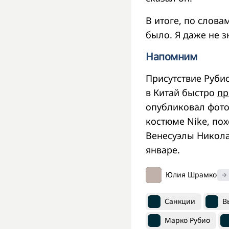
В итоге, по слова
было. Я даже не з
Напомним
Присутствие Руби
в Китай быстро
пр
опубликовал фото
костюме Nike, по
Венесуэлы Никола
январе.
Юлия Шрамко
Санкции
В
Марко Рубио