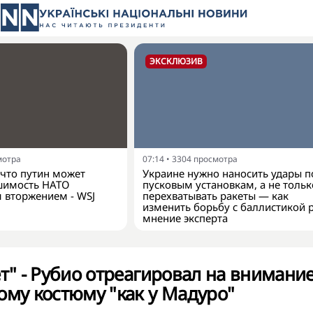
ЭКСКЛЮЗИВ
мотра
07:14
•
3304
просмотра
что путин может
Украине нужно наносить удары п
шимость НАТО
пусковым установкам, а не тольк
 вторжением - WSJ
перехватывать ракеты — как
изменить борьбу с баллистикой 
мнение эксперта
ет" - Рубио отреагировал на внимание
ому костюму "как у Мадуро"