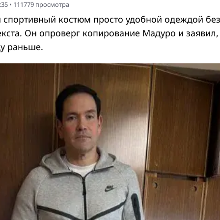
:35
•
111779
просмотра
й спортивный костюм просто удобной одеждой бе
екста. Он опроверг копирование Мадуро и заявил,
у раньше.