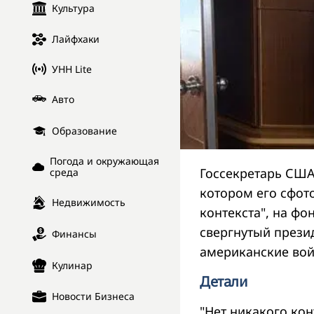
Культура
Лайфхаки
УНН Lite
Авто
Образование
Погода и окружающая
Госсекретарь США
среда
котором его сфото
Недвижимость
контекста", на фо
свергнутый прези
Финансы
американские вой
Кулинар
Детали
Новости Бизнеса
"Нет никакого кон