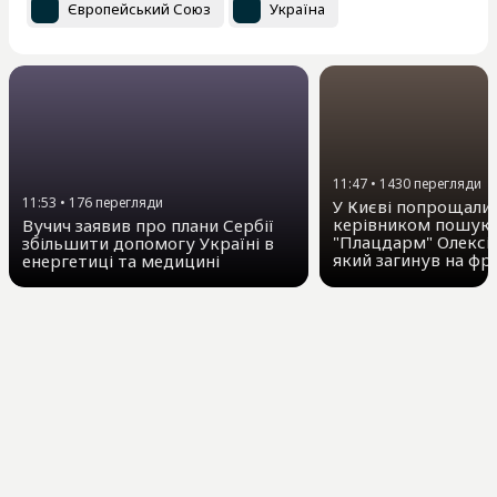
Європейський Союз
Україна
11:47
•
1430
перегляди
11:53
•
176
перегляди
У Києві попрощалис
керівником пошуко
Вучич заявив про плани Сербії
"Плацдарм" Олексі
збільшити допомогу Україні в
який загинув на фр
енергетиці та медицині