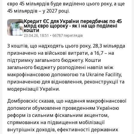
євро 45 мільярдів буде виділено цього року, а ще
45 мільярдів – у 2027 році.
Кредит ЄС для України передбачає по 45
млрд євро щороку - як і на що поділені
кошти
23.04.26, 18:51 • 66787 переглядiв
З коштів, що надходять цього року, 28,3 мільярда
призначено на військові витрати, а 16,7 – на
підтримку загального бюджету. Кошти
загального бюджету розподілені навпіл між
макрофінансовою допомогою та Ukraine Facility,
призначеною для відновлення, реконструкції та
модернізації України.
Домбровскіс сказав, що надання макрофінансової
допомоги обумовлене проведенням Україною
реформ із сильним фіскальним акцентом,
спрямованих на підвищення мобілізації
внутрішніх доходів, ефективності державних