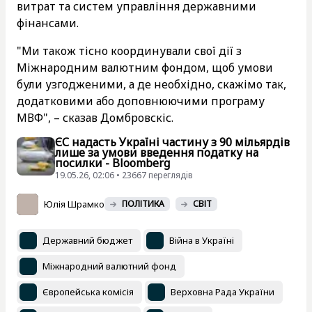
витрат та систем управління державними
фінансами.
"Ми також тісно координували свої дії з
Міжнародним валютним фондом, щоб умови
були узгодженими, а де необхідно, скажімо так,
додатковими або доповнюючими програму
МВФ", – сказав Домбровскіс.
ЄС надасть Україні частину з 90 мільярдів
лише за умови введення податку на
посилки - Bloomberg
19.05.26, 02:06 • 23667 переглядiв
Юлія Шрамко
ПОЛІТИКА
СВІТ
Державний бюджет
Війна в Україні
Міжнародний валютний фонд
Європейська комісія
Верховна Рада України