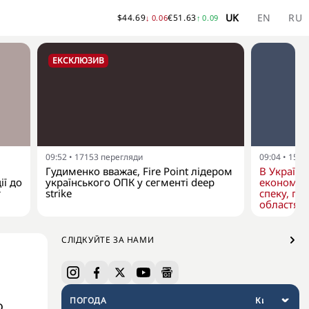
UK
EN
RU
$
44.69
€
51.63
↓
0.06
↑
0.09
ЕКСКЛЮЗИВ
09:52
•
17153
перегляди
09:04
•
1572
Гудименко вважає, Fire Point лідером
В Україні 
ії до
українського ОПК у сегменті deep
економит
т
strike
спеку, пе
областях
СЛІДКУЙТЕ ЗА НАМИ
ПОГОДА
о