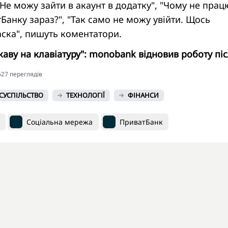
 Не можу зайти в акаунт в додатку", "Чому не прац
Банку зараз?", "Так само не можу увійти. Щось
аска", пишуть коментатори.
 каву на клавіатуру": monobank відновив роботу пі
3627 переглядiв
СУСПІЛЬСТВО
ТЕХНОЛОГІЇ
ФІНАНСИ
Соціальна мережа
ПриватБанк