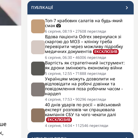
ПУБЛІКАЦІЇ
Топ-7 крабових салатів на будь-який
смак
6 серпня, 08:19
•
27608
перегляди
Вдова пацієнта Odrex звернулася зі
скаргою до МОЗ – клініку треба
перевірити через можливу підробку
медичних документів
ЕКСКЛЮЗИВ
6 серпня, 06:30
•
46006
перегляди
Вартість як стратегічний інструмент:
як дрони змінюють економіку війни
5 серпня, 12:55
•
71888
перегляди
Українцям можуть дозволити не
відповідати на робочі дзвінки та
повідомлення поза робочим часом -
нардеп
4 серпня, 17:53
•
90296
перегляди
40 днів ударів по росії – військовий
експерт розповів чи спрацювала
кампанія СБУ та чого чекати далі
ЕКСКЛЮЗИВ
ише
4 серпня, 14:04
•
112546
перегляди
к,