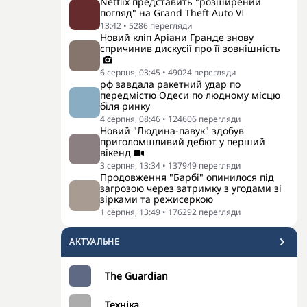
Netflix представить "розширений
погляд" на Grand Theft Auto VI
13:42
•
5286
перегляди
Новий кліп Аріани Гранде знову
спричинив дискусії про її зовнішність
6 серпня, 03:45
•
49024
перегляди
рф завдала ракетний удар по
передмістю Одеси по людному місцю
біля ринку
4 серпня, 08:46
•
124606
перегляди
Новий "Людина-павук" здобув
приголомшливий дебют у перший
вікенд
3 серпня, 13:34
•
137949
перегляди
Продовження "Барбі" опинилося під
загрозою через затримку з угодами зі
зірками та режисеркою
1 серпня, 13:49
•
176292
перегляди
АКТУАЛЬНЕ
The Guardian
Техніка