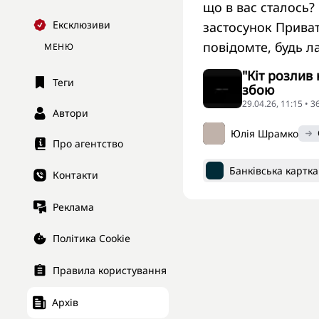
що в вас сталось?
Ексклюзиви
застосунок Приват
повідомте, будь л
МЕНЮ
"Кіт розлив
Теги
збою
29.04.26, 11:15 • 
Автори
Юлія Шрамко
Про агентство
Банківська картка
Контакти
Реклама
Політика Cookie
Правила користування
Архів