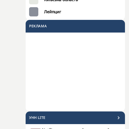
Лейпциг
РЕКЛАМА
УНН LITE