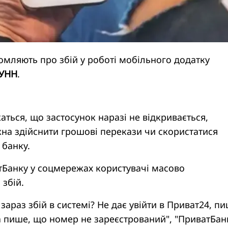
омляють про збій у роботі мобільного додатку
УНН
.
аться, що застосунок наразі не відкривається,
на здійснити грошові перекази чи скористатися
 банку.
тБанку у соцмережах користувачі масово
збій.
зараз збій в системі? Не дає увійти в Приват24, п
та пише, що номер не зареєстрований", "ПриватБан