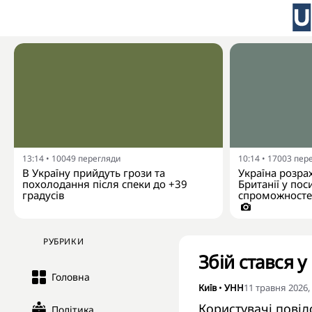
13:14
•
10049
перегляди
10:14
•
17003
пер
В Україну прийдуть грози та
Україна розра
похолодання після спеки до +39
Британії у пос
градусів
спроможностей
РУБРИКИ
Збій стався у
Головна
Київ
•
УНН
11 травня 2026,
Користувачі пові
Політика