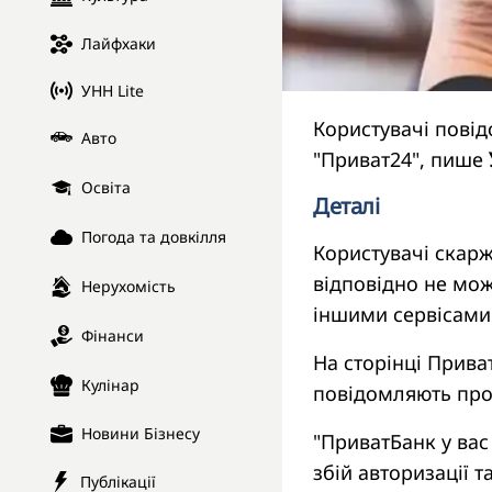
Лайфхаки
УНН Lite
Користувачі повід
Авто
"Приват24", пише
Освіта
Деталі
Погода та довкілля
Користувачі скарж
відповідно не мож
Нерухомість
іншими сервісами
Фінанси
На сторінці Прива
Кулінар
повідомляють про 
Новини Бізнесу
"ПриватБанк у вас 
збій авторизації 
Публікації