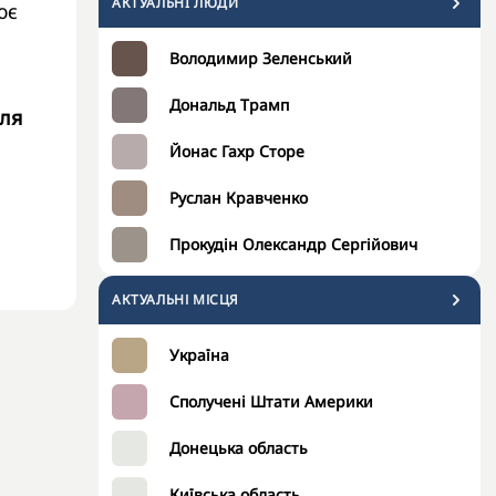
АКТУАЛЬНI ЛЮДИ
ює
Володимир Зеленський
Дональд Трамп
сля
Йонас Гахр Сторе
Руслан Кравченко
Прокудін Олександр Сергійович
АКТУАЛЬНІ МІСЦЯ
Україна
Сполучені Штати Америки
Донецька область
Київська область