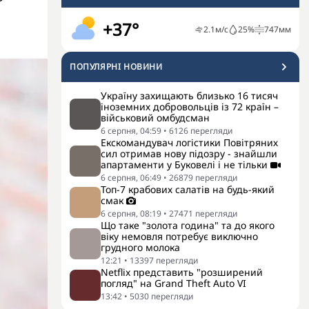
+37°
2.1
м/с
25
%
747
мм
ПОПУЛЯРНI НОВИНИ
Україну захищають близько 16 тисяч
іноземних добровольців із 72 країн –
військовий омбудсман
6 серпня, 04:59
•
6126
перегляди
Екскомандувач логістики Повітряних
сил отримав нову підозру - знайшли
апартаменти у Буковелі і не тільки
6 серпня, 06:49
•
26879
перегляди
Топ-7 крабових салатів на будь-який
смак
6 серпня, 08:19
•
27471
перегляди
Що таке "золота година" та до якого
віку немовля потребує виключно
грудного молока
12:21
•
13397
перегляди
Netflix представить "розширений
погляд" на Grand Theft Auto VI
13:42
•
5030
перегляди