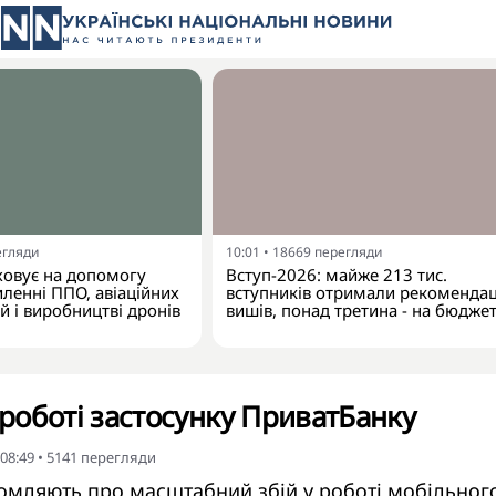
егляди
10:01
•
18669
перегляди
ховує на допомогу
Вступ-2026: майже 213 тис.
иленні ППО, авіаційних
вступників отримали рекомендац
 і виробництві дронів
вишів, понад третина - на бюдже
 роботі застосунку ПриватБанку
 08:49
•
5141
перегляди
домляють про масштабний збій у роботі мобільног