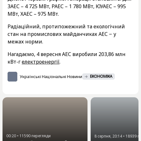
ЗАЕС – 4 725 МВт, РАЕС – 1 780 МВт, ЮУАЕС – 995
МВт, ХАЕС – 975 МВт.
Радіаційний, протипожежний та екологічний
стан на промислових майданчиках АЕС ‒ у
межах норми.
Нагадаємо, 4 вересня АЕС виробили 203,86 млн
кВт-г
електроенергії
.
Українські Національні Новини
ЕКОНОМІКА
00:20
•
11590
перегляди
8 серпня, 20:14
•
18939
п