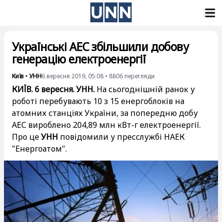
Українські АЕС збільшили добову
генерацію електроенергії
Київ
•
УНН
6 вересня 2019, 05:08
•
8806
перегляди
КИЇВ. 6 вересня. УНН.
На сьогоднішній ранок у
роботі перебувають 10 з 15 енергоблоків на
атомних станціях України, за попередню добу
АЕС вироблено 204,89 млн кВт-г електроенергії.
Про це
УНН
повідомили у пресслужбі НАЕК
"Енергоатом".