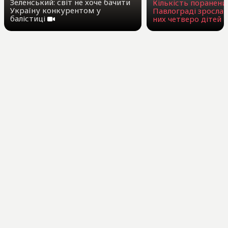
Зеленський: світ не хоче бачити
Кількість поранени
Україну конкурентом у
Павлограді зросла 
балістиці
них четверо дітей