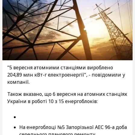
"5 вересня атомними станціями вироблено
204,89 млн кВт-г електроенергії", - повідомили у
компанії.
Також вказано, що 6 вересня на атомних станціях
України в роботі 10 з 15 енергоблоків:
На енергоблоці №5 Запорізької АЕС 96-а доба
середнього планового ремонту.