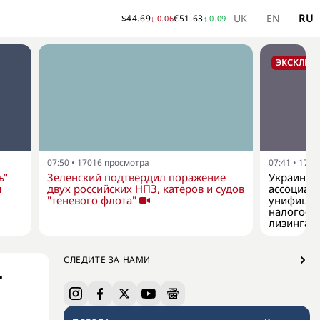
UK
EN
RU
$
44.69
€
51.63
↓
0.06
↑
0.09
ЭКСКЛЮЗ
07:50
•
17016
просмотра
07:41
•
1769
ь"
Зеленский подтвердил поражение
Украинск
й
двух российских НПЗ, катеров и судов
ассоциац
"теневого флота"
унифицир
налогооб
лизинга
СЛЕДИТЕ ЗА НАМИ
т