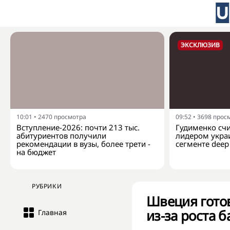
ЭКСКЛЮЗИВ
10:01
•
2470
просмотра
09:52
•
3698
прос
Вступление-2026: почти 213 тыс.
Гудименко счит
абитуриентов получили
лидером укра
рекомендации в вузы, более трети -
сегменте deep 
на бюджет
РУБРИКИ
Швеция готов
из-за роста 
Главная