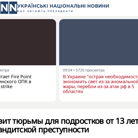
мотра
09:04
•
5720
просмотра
ает Fire Point
В Украине "острая необходимост
инского ОПК в
экономить свет из-за аномально
strike
жары, перебои из-за атак рф в 5
областях
ит тюрьмы для подростков от 13 ле
бандитской преступности