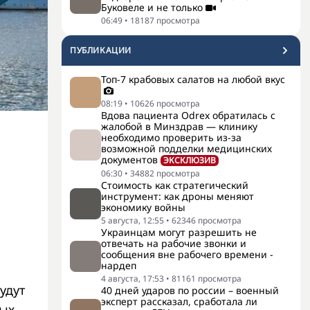
Буковеле и не только
06:49
•
18187
просмотра
ПУБЛИКАЦИИ
Топ-7 крабовых салатов на любой вкус
08:19
•
10626
просмотра
Вдова пациента Odrex обратилась с
жалобой в Минздрав — клинику
необходимо проверить из-за
возможной подделки медицинских
документов
ЭКСКЛЮЗИВ
06:30
•
34882
просмотра
Стоимость как стратегический
инструмент: как дроны меняют
экономику войны
5 августа, 12:55
•
62346
просмотра
Украинцам могут разрешить не
отвечать на рабочие звонки и
сообщения вне рабочего времени -
нардеп
4 августа, 17:53
•
81161
просмотра
удут
40 дней ударов по россии – военный
эксперт рассказал, сработала ли
ных