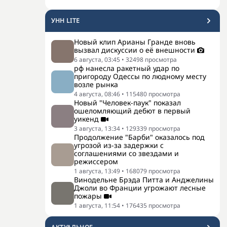
УНН LITE
Новый клип Арианы Гранде вновь
вызвал дискуссии о её внешности
6 августа, 03:45
•
32498
просмотра
рф нанесла ракетный удар по
пригороду Одессы по людному месту
возле рынка
4 августа, 08:46
•
115480
просмотра
Новый "Человек-паук" показал
ошеломляющий дебют в первый
уикенд
3 августа, 13:34
•
129339
просмотра
Продолжение "Барби" оказалось под
угрозой из-за задержки с
соглашениями со звездами и
режиссером
1 августа, 13:49
•
168079
просмотра
Винодельне Брэда Питта и Анджелины
Джоли во Франции угрожают лесные
пожары
1 августа, 11:54
•
176435
просмотра