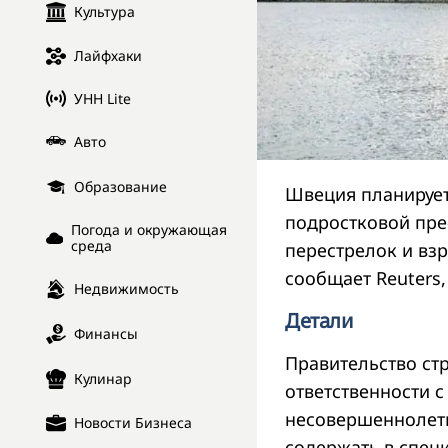
Культура
Лайфхаки
УНН Lite
Авто
Образование
Швеция планирует
подростковой пре
Погода и окружающая
среда
перестрелок и взр
сообщает Reuters
Недвижимость
Детали
Финансы
Правительство ст
Кулинар
ответственности с
несовершеннолетн
Новости Бизнеса
содержать в специ