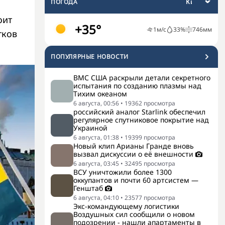
ПОГОДА
оит
+35°
1
м/с
33
%
746
мм
тков
ПОПУЛЯРНЫЕ НОВОСТИ
ВМС США раскрыли детали секретного
испытания по созданию плазмы над
Тихим океаном
6 августа, 00:56
•
19362
просмотра
российский аналог Starlink обеспечил
регулярное спутниковое покрытие над
Украиной
6 августа, 01:38
•
19399
просмотра
Новый клип Арианы Гранде вновь
вызвал дискуссии о её внешности
6 августа, 03:45
•
32495
просмотра
ВСУ уничтожили более 1300
оккупантов и почти 60 артсистем —
Генштаб
6 августа, 04:10
•
23577
просмотра
Экс-командующему логистики
Воздушных сил сообщили о новом
подозрении - нашли апартаменты в