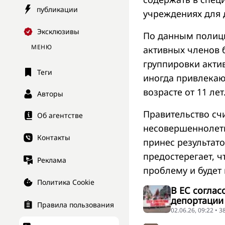
публикации
учреждениях для 
Эксклюзивы
По данным полици
МЕНЮ
активных членов 
группировки акти
Теги
иногда привлекаю
возрасте от 11 лет
Авторы
Правительство сч
Об агентстве
несовершеннолет
Контакты
принес результато
предостерегает, 
Реклама
проблему и будет
Политика Cookie
В ЕС соглас
депортации
Правила пользования
02.06.26, 09:22 • 