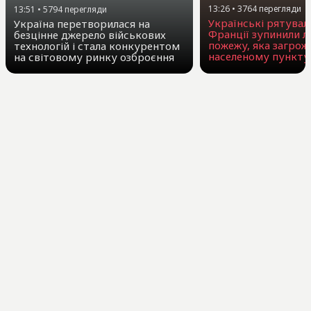
13:26
•
3764
перегляди
13:51
•
5794
перегляди
Українські рятувал
Україна перетворилася на
Франції зупинили л
безцінне джерело військових
пожежу, яка загрож
технологій і стала конкурентом
населеному пункту
на світовому ринку озброєння