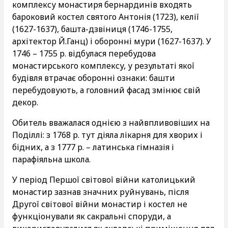
комплексу монастиря бернардинів входять
бароковий костел святого Антонія (1723), келії
(1627-1637), башта-дзвіниця (1746-1755,
архітектор Й.Ганц) і оборонні мури (1627-1637). У
1746 – 1755 р. відбулася перебудова
монастирського комплексу, у результаті якої
будівля втрачає оборонні ознаки: башти
перебудовують, а головний фасад змінює свій
декор.
Обитель вважалася однією з найвпливовіших на
Поділлі: з 1768 р. тут діяла лікарня для хворих і
бідних, а з 1777 р. – латинська гімназія і
парафіяльна школа.
У період Першої світової війни католицький
монастир зазнав значних руйнувань, після
Другої світової війни монастир і костел не
функціонували як сакральні споруди, а