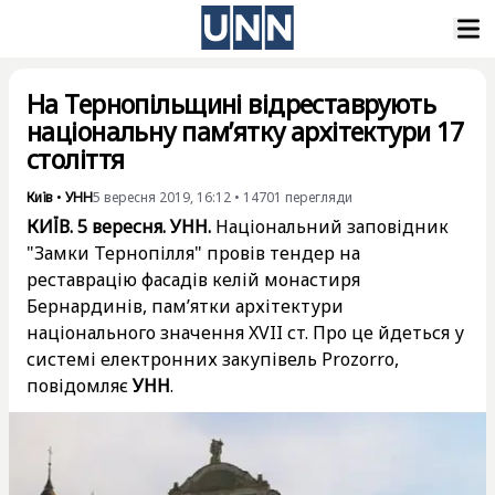
На Тернопільщині відреставрують
національну пам’ятку архітектури 17
століття
Київ
•
УНН
5 вересня 2019, 16:12
•
14701
перегляди
КИЇВ. 5 вересня. УНН.
Національний заповідник
"Замки Тернопілля" провів тендер на
реставрацію фасадів келій монастиря
Бернардинів, пам’ятки архітектури
національного значення XVII ст. Про це йдеться у
системі електронних закупівель Рrozorro,
повідомляє
УНН
.