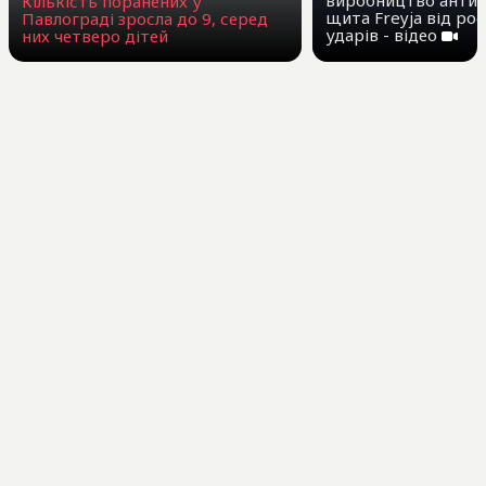
виробництво антиб
Кількість поранених у
щита Freyja від ро
Павлограді зросла до 9, серед
ударів - відео
них четверо дітей