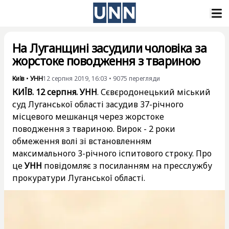
На Луганщині засудили чоловіка за
жорстоке поводження з твариною
Київ
•
УНН
12 серпня 2019, 16:03
•
9075
перегляди
КИЇВ. 12 серпня. УНН
. Сєвєродонецький міський
суд Луганської області засудив 37-річного
місцевого мешканця через жорстоке
поводження з твариною. Вирок - 2 роки
обмеження волі зі встановленням
максимального 3-річного іспитового строку. Про
це
УНН
повідомляє з посиланням на пресслужбу
прокуратури Луганської області.