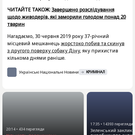
ЧИТАЙТЕ ТАКОЖ:
Завершено розслідування
щодо живодерів, які заморили голодом понад 20
тварин
Нагадаємо, 30 червня 2019 року 37-річний
місцевий мешканець
жорстоко побив та скинув
з другого поверху собаку Діну
, яку прихистив
кількома днями раніше.
Українські Національні Новини
КРИМІНАЛ
17:35
•
14393
перегляди
20:14
•
434
перегляди
Зеленський заклика