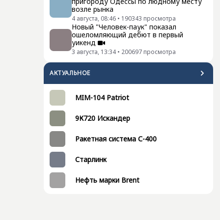
пригороду Одессы по людному месту
возле рынка
4 августа, 08:46
•
190343
просмотра
Новый "Человек-паук" показал
ошеломляющий дебют в первый
уикенд
3 августа, 13:34
•
200697
просмотра
АКТУАЛЬНОЕ
MIM-104 Patriot
9К720 Искандер
Ракетная система С-400
Старлинк
Нефть марки Brent