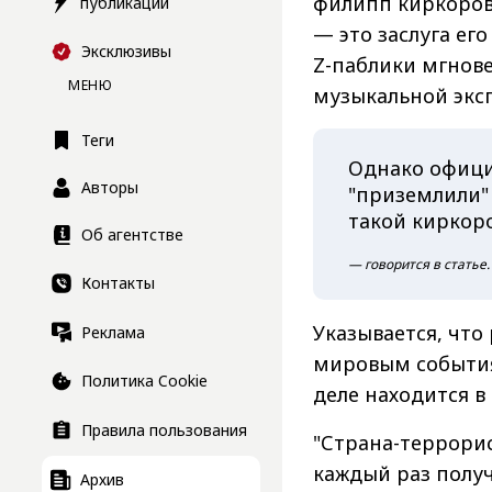
филипп киркоров
публикации
— это заслуга ег
Эксклюзивы
Z-паблики мгнове
МЕНЮ
музыкальной экс
Теги
Однако офици
Авторы
"приземлили" 
такой киркоро
Об агентстве
— говорится в статье.
Контакты
Указывается, что
Реклама
мировым события
Политика Cookie
деле находится в
Правила пользования
"Страна-террорис
каждый раз полу
Архив