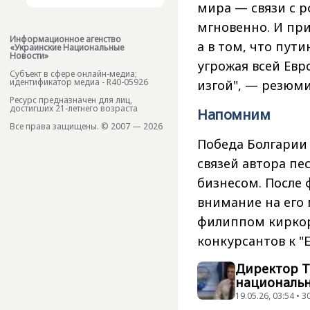
мира — связи с р
мгновенно. И при
Информационное агенство
а в том, что пут
«Украинские Национальные
Новости»
угрожая всей Евр
Субъект в сфере онлайн-медиа;
идентификатор медиа - R40-05926
изгой", — резюм
Ресурс предназначен для лиц,
достигших 21-летнего возраста
Напомним
Все права защищены. © 2007 — 2026
Победа Болгарии
связей автора пе
бизнесом. После 
внимание на его
филиппом киркор
конкурсантов к 
Директор Te
национальн
19.05.26, 03:54 •