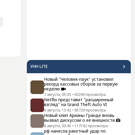
УНН LITE
Новый "Человек-паук" установил
рекорд кассовых сборов за первую
неделю
7 августа, 05:35
•
63290
просмотра
Netflix представит "расширенный
взгляд" на Grand Theft Auto VI
6 августа, 13:42
•
85729
просмотра
Новый клип Арианы Гранде вновь
вызвал дискуссии о её внешности
6 августа, 03:45
•
117182
просмотра
рф нанесла ракетный удар по