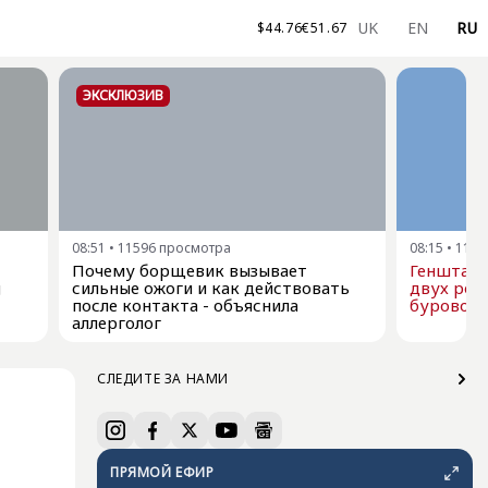
UK
EN
RU
$
44.76
€
51.67
ЭКСКЛЮЗИВ
08:51
•
11596
просмотра
08:15
•
1176
Почему борщевик вызывает
Генштаб 
g
сильные ожоги и как действовать
двух рос
после контакта - объяснила
буровой 
аллерголог
СЛЕДИТЕ ЗА НАМИ
ПРЯМОЙ ЕФИР