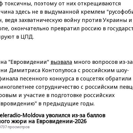
ф токсичны, поэтому от них открещиваются
чина здесь не в выдуманной кремлем "русофоби
ин, ведя захватническую войну против Украины и
опе, окончательно превратил россию в государс
ируют в ЦПД.
 на "Евровидении"
вызвала
много вопросов из-за
сни Димитриса Контопулоса с российским шоу-
финала песенного конкурса в соцсетях обратили
 многолетнее сотрудничество с российским пев
овым и участие в подготовке российских
"Евровидению" в предыдущие годы.
leradio-Moldova уволился из-за баллов
ого жюри на Евровидении-2026
 30737 просмотров