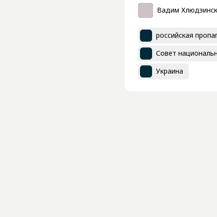
Вадим Хлюдзинс
российская пропа
Совет национальн
Украина