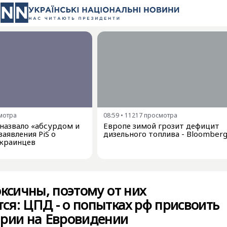
мотра
08:59
•
11217
просмотра
азвало «абсурдом и
Европе зимой грозит дефицит
аявления PiS о
дизельного топлива - Bloomber
краинцев
оксичны, поэтому от них
я: ЦПД - о попытках рф присвоить
арии на Евровидении