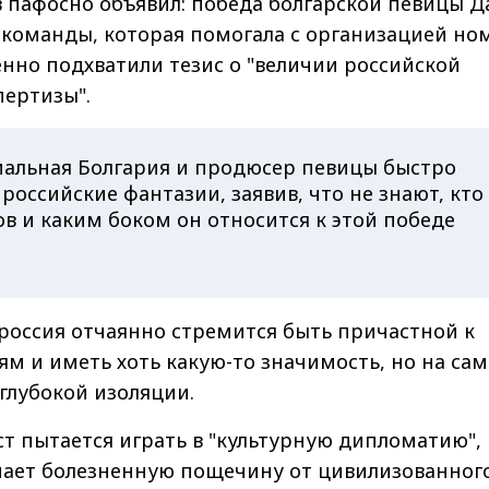
 пафосно объявил: победа болгарской певицы 
о команды, которая помогала с организацией но
нно подхватили тезис о "величии российской
пертизы".
альная Болгария и продюсер певицы быстро
российские фантазии, заявив, что не знают, кто
в и каким боком он относится к этой победе
 россия отчаянно стремится быть причастной к
м и иметь хоть какую-то значимость, но на са
 глубокой изоляции.
т пытается играть в "культурную дипломатию",
чает болезненную пощечину от цивилизованног