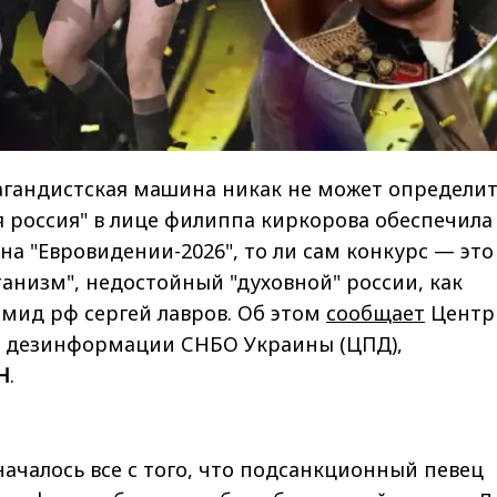
агандистская машина никак не может определит
ая россия" в лице филиппа киркорова обеспечила
на "Евровидении-2026", то ли сам конкурс — это
анизм", недостойный "духовной" россии, как
 мид рф сергей лавров. Об этом
сообщает
Центр
 дезинформации СНБО Украины (ЦПД),
Н
.
началось все с того, что подсанкционный певец