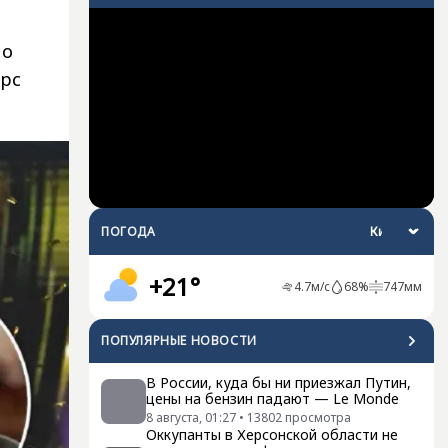
но
урс
ПОГОДА
+21°
4.7
м/с
68
%
747
мм
ПОПУЛЯРНЫЕ НОВОСТИ
В России, куда бы ни приезжал Путин,
цены на бензин падают — Le Monde
8 августа, 01:27
•
13802
просмотра
Оккупанты в Херсонской области не