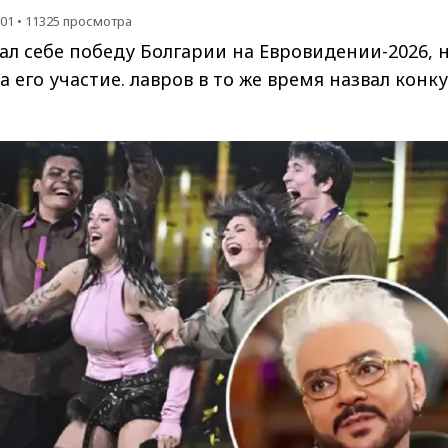
:01
•
11325
просмотра
л себе победу Болгарии на Евровидении-2026, 
 его участие. лавров в то же время назвал конк