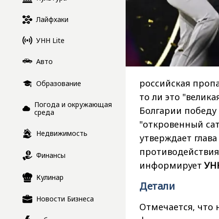
Лайфхаки
УНН Lite
Авто
российская проп
Образование
то ли это "велик
Погода и окружающая
Болгарии победу 
среда
"откровенный сат
Недвижимость
утверждает глава
противодействия
Финансы
информирует
УН
Кулинар
Детали
Новости Бизнеса
Отмечается, что 