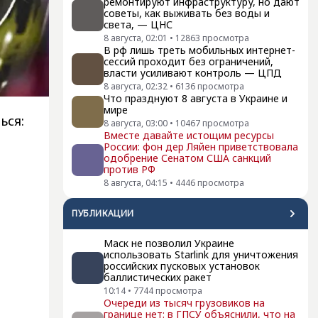
ремонтируют инфраструктуру, но дают
советы, как выживать без воды и
света, — ЦНС
8 августа, 02:01
•
12863
просмотра
В рф лишь треть мобильных интернет-
сессий проходит без ограничений,
власти усиливают контроль — ЦПД
8 августа, 02:32
•
6136
просмотра
Что празднуют 8 августа в Украине и
мире
ься:
8 августа, 03:00
•
10467
просмотра
Вместе давайте истощим ресурсы
России: фон дер Ляйен приветствовала
одобрение Сенатом США санкций
против РФ
8 августа, 04:15
•
4446
просмотра
ПУБЛИКАЦИИ
Маск не позволил Украине
использовать Starlink для уничтожения
российских пусковых установок
баллистических ракет
10:14
•
7744
просмотра
Очереди из тысяч грузовиков на
границе нет: в ГПСУ объяснили, что на