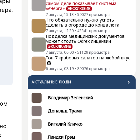
Дары
самом деле показывает система
«єЧерга»
мера.
ЭКСКЛЮЗИВ
7 августа, 15:13
•
59027
просмотра
Что обязательно нужно успеть
сделать в огороде до конца лета
7 августа, 12:39
•
43341
просмотра
Подделка медицинских документов
может стоить Odrex лицензии
ЭКСКЛЮЗИВ
7 августа, 06:00
•
51129
просмотра
Топ-7 крабовых салатов на любой вкус
6 августа, 08:19
•
89076
просмотра
АКТУАЛЬНЫЕ ЛЮДИ
Владимир Зеленский
мом
Дональд Трамп
Виталий Кличко
 но
о
Линдси Грэм