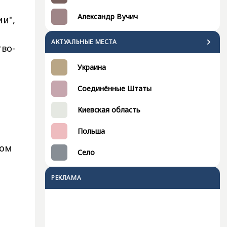
Александр Вучич
и",
АКТУАЛЬНЫЕ МЕСТА
тво-
Украина
Соединённые Штаты
Киевская область
Польша
цом
Село
РЕКЛАМА