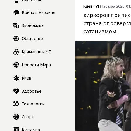
Киев
•
УНН
20 мая 2026, 01
Война в Украине
киркоров приписа
страна опровергла
Экономика
сатанизмом.
Общество
Криминал и ЧП
Новости Мира
Киев
Здоровье
Технологии
Спорт
Культура