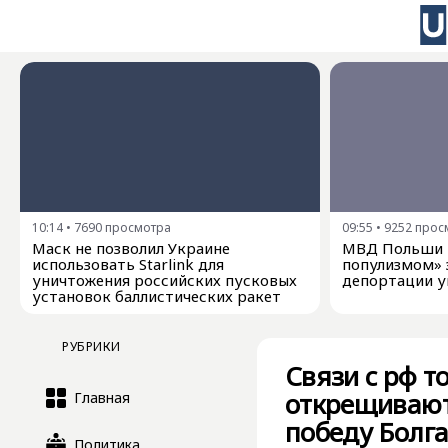
10:14
•
7690
просмотра
09:55
•
9252
прос
Маск не позволил Украине
МВД Польши н
использовать Starlink для
популизмом» з
уничтожения российских пусковых
депортации у
установок баллистических ракет
РУБРИКИ
Связи с рф т
открещиваютс
Главная
победу Болг
Политика