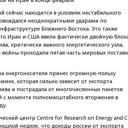
ой на Иран в конце февраля.
й сейчас находится в условиях нестабильного
овождался неоднократными ударами по
нфраструктуре Ближнего Востока. Это также
что Иран и США ввели фактически двойную блок
ва, критически важного энергетического узла,
 войны проходила пятая часть мировых поставо
на энергоносители принес огромную пользу
мике, которая сильно зависит от экспорта
лива и пострадала от многочисленных пакетов
й с момента полномасштабного вторжения в
ду.
еский центр Centre for Research on Energy and C
рошлой неделе, что доходы россии от экспорта