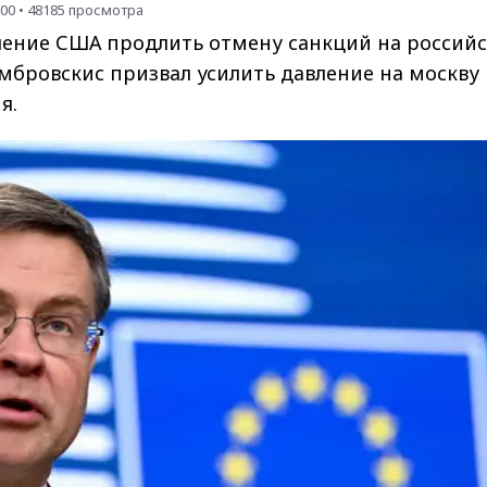
:00
•
48185
просмотра
шение США продлить отмену санкций на россий
мбровскис призвал усилить давление на москву
я.