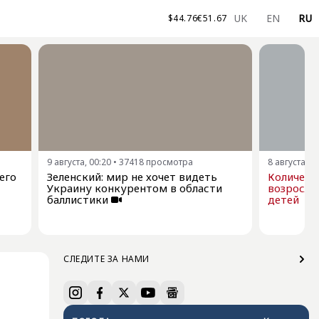
UK
EN
RU
$
44.76
€
51.67
9 августа, 00:20
•
37418
просмотра
8 августа, 2
его
Зеленский: мир не хочет видеть
Количест
Украину конкурентом в области
возросло 
баллистики
детей
СЛЕДИТЕ ЗА НАМИ