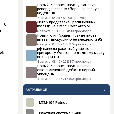
Новый "Человек-паук" установил
рекорд кассовых сборов за первую
неделю
7 августа, 05:35
•
83156
просмотра
Netflix представит "расширенный
го,
взгляд" на Grand Theft Auto VI
в
6 августа, 13:42
•
104830
просмотра
Новый клип Арианы Гранде вновь
вызвал дискуссии о её внешности
6 августа, 03:45
•
135710
просмотра
рф нанесла ракетный удар по
ы.
пригороду Одессы по людному месту
возле рынка
4 августа, 08:46
•
208337
просмотра
Новый "Человек-паук" показал
ошеломляющий дебют в первый
уикенд
3 августа, 13:34
•
218380
просмотра
АКТУАЛЬНОЕ
MIM-104 Patriot
Ракетная система С-400