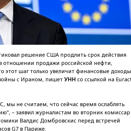
тиковал решение США продлить срок действия
в отношении продажи российской нефти,
о этот шаг только увеличит финансовые доходы
 войны с Ираном, пишет
УНН
со ссылкой на Euract
ЕС, мы не считаем, что сейчас время ослаблять
ию", – заявил журналистам во вторник комиссар
номики Валдис Домбровскис перед встречей
сов G7 в Париже.