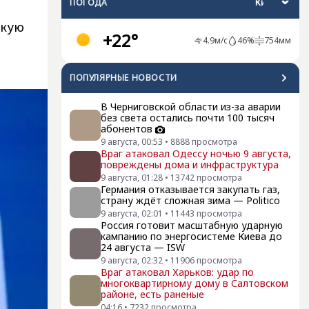
ПОГОДА
скую
+22°
4.9
м/с
46
%
754
мм
ПОПУЛЯРНЫЕ НОВОСТИ
В Черниговской области из-за аварии
без света остались почти 100 тысяч
абонентов
9 августа, 00:53
•
8888
просмотра
Враг атаковал Одессу ночью 9 августа,
повреждены дома и инфраструктура
9 августа, 01:28
•
13742
просмотра
Германия отказывается закупать газ,
страну ждёт сложная зима — Politico
9 августа, 02:01
•
11443
просмотра
Россия готовит масштабную ударную
кампанию по энергосистеме Киева до
24 августа — ISW
9 августа, 02:32
•
11906
просмотра
Враг атаковал Харьков: удар по
многоквартирному дому в Салтовском
районе, есть раненые
04:16
•
7232
просмотра