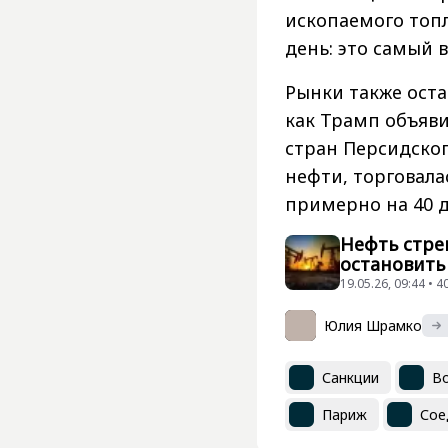
ископаемого топл
день: это самый 
Рынки также оста
как Трамп объяви
стран Персидског
нефти, торговала
примерно на 40 д
Нефть стре
остановить
19.05.26, 09:44 •
Юлия Шрамко
Санкции
Во
Париж
Сое