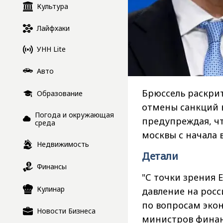
Культура
Лайфхаки
УНН Lite
Авто
Брюссель раскри
Образование
отмены санкций 
Погода и окружающая
предупреждая, чт
среда
москвы с начала
Недвижимость
Детали
Финансы
"С точки зрения 
Кулинар
давление на росс
по вопросам эко
Новости Бизнеса
министров финан