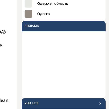
Одесская область
Одесса
РЕКЛАМА
аду
к
lean
УНН LITE