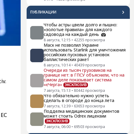
ПУБЛИКАЦИИ
Чтобы астры цвели долго и пышно:
«золотые правила» для каждого
садовода на каждый день
8 августа, 12:15
•
42255
просмотра
Маск не позволил Украине
использовать Starlink для уничтожения
российских пусковых установок
баллистических ракет
8 августа, 10:14
•
40439
просмотра
Очереди из тысяч грузовиков на
границе нет: в ГПСУ объяснили, что на
самом деле показывает система
iv.
«єЧерга»
ЭКСКЛЮЗИВ
7 августа, 15:13
•
80442
просмотра
Что обязательно нужно успеть
сделать в огороде до конца лета
7 августа, 12:39
•
63653
просмотра
Подделка медицинских документов
 ЕС
может стоить Odrex лицензии
ЭКСКЛЮЗИВ
7 августа, 06:00
•
69503
просмотра