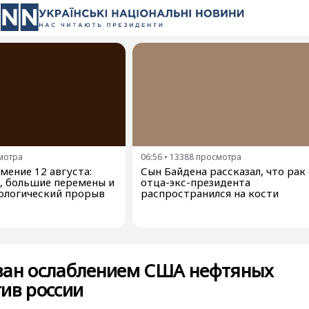
мотра
06:56
•
13388
просмотра
мение 12 августа:
Сын Байдена рассказал, что рак 
, большие перемены и
отца-экс-президента
ологический прорыв
распространился на кости
ван ослаблением США нефтяных
ив россии