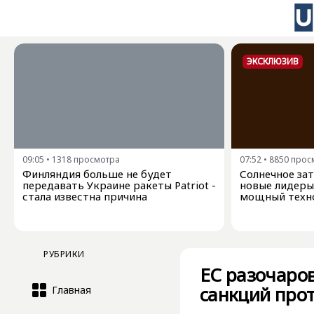
ЭКСКЛЮЗИВ
09:05
•
1318
просмотра
07:52
•
8850
прос
Финляндия больше не будет
Солнечное зат
передавать Украине ракеты Patriot -
новые лидеры
стала известна причина
мощный техн
РУБРИКИ
ЕС разочаро
санкций прот
Главная