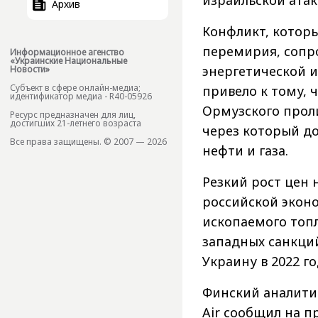
израильской атак
Архив
Конфликт, которы
перемирия, сопр
Информационное агенство
«Украинские Национальные
энергетической и
Новости»
Субъект в сфере онлайн-медиа;
привело к тому, 
идентификатор медиа - R40-05926
Ормузского проли
Ресурс предназначен для лиц,
достигших 21-летнего возраста
через который до
Все права защищены. © 2007 — 2026
нефти и газа.
Резкий рост цен 
российской эконо
ископаемого топ
западных санкци
Украину в 2022 го
Финский аналитич
Air сообщил на п