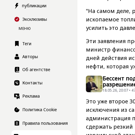
публикации
"На самом деле, 
ископаемое топли
Эксклюзивы
усилить это давле
МЕНЮ
Эти заявления пр
Теги
министр финансо
Авторы
дней действия и
нефти, которая у
Об агентстве
Бессент по
Контакты
разрешение
18.05.26, 20:07 •
Реклама
Это уже второе 
исключения из са
Политика Cookie
администрация п
Правила пользования
сдержать резкий 