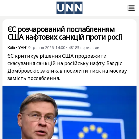
ЄС розчарований послабленням
США нафтових санкцій проти росії
Київ
•
УНН
19 травня 2026, 14:00
•
48185
перегляди
ЄС критикує рішення США продовжити
скасування санкцій на російську нафту. Валдіс
Домбровскіс закликав посилити тиск на москву
замість послаблення.