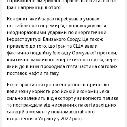
спричинене американо-ізраїльською атакою на
Іран наприкінці лютого.
Конфлікт, який зараз перебуває в умовах
нестабільного перемир'я, супроводжувався
неодноразовими ударами по енергетичній
інфраструктурі Близького Сходу. Це також
призвело до того, що Іран та США ввели
фактично подвійну блокаду Ормузької протоки,
критично важливого енергетичного вузла, через
який до війни проходила п'ята частина світових
поставок нафти та газу.
Різке зростання цін на енергоносії принесло
величезну користь російській економіці, яка
сильно залежить від експорту викопного палива
та постраждала від численних пакетів західних
санкцій з моменту повномасштабного
вторгнення в Україну у 2022 році.