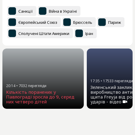
Санкції
Війна в Україні
Європейський Союз
Брюссель
Париж
Сполучені Штати Америки
Іран
17:35
•
17533
перегляди
20:14
•
7032
перегляди
Зеленський заклика
виробництво антиб
Кількість поранених у
щита Freyja від ро
Павлограді зросла до 9, серед
ударів - відео
них четверо дітей