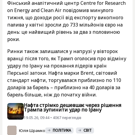
Фінський аналітичний центр Centre for Research
on Energy and Clean Air повідомив минулого
тижня, що доходи росії від експорту викопного
палива у квітні зросли до 733 мільйонів євро на
день: це найвищий рівень за два з половиною
роки.
Ринки також залишалися у напрузі у вівторок
вранці після того, як Трамп оголосив про відміну
удару по Ірану на прохання лідерів країн
Перської затоки. Нафта марки Brent, світовий
стандарт нафти, торгувалася приблизно по 110
доларів за барель – приблизно на 40 доларів за
барель більше, ніж до початку війни.
Нафта стрімко дешевшає через рішення
Трампа зупинити удар по Ірану
19.05.26, 09:44 • 4067 переглядiв
Юлія Шрамко
ПОЛІТИКА
СВІТ