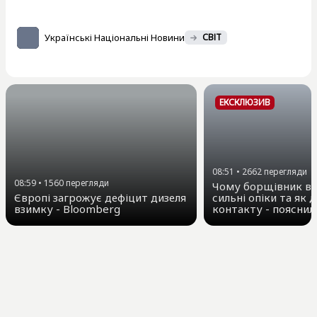
Українські Національні Новини
СВІТ
ЕКСКЛЮЗИВ
08:51
•
2662
перегляди
08:59
•
1560
перегляди
Чому борщівник ви
Європі загрожує дефіцит дизеля
сильні опіки та як д
взимку - Bloomberg
контакту - пояснил