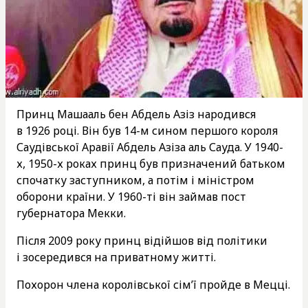
Принц Машааль бен Абдель Азіз народився
в 1926 році. Він був 14-м сином першого короля
Саудівської Аравії Абдель Азіза аль Сауда. У 1940-
х, 1950-х роках принц був призначений батьком
спочатку заступником, а потім і міністром
оборони країни. У 1960-ті він займав пост
губернатора Мекки.
Після 2009 року принц відійшов від політики
і зосередився на приватному житті.
Похорон члена королівської сім’ї пройде в Мецці.