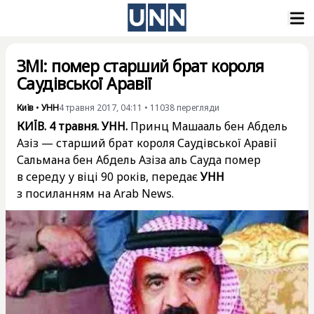
ЗМІ: помер старший брат короля
Саудівської Аравії
Київ
•
УНН
4 травня 2017, 04:11
•
11038
перегляди
КИЇВ. 4 травня. УНН.
Принц Машааль бен Абдель
Азіз — старший брат короля Саудівської Аравії
Сальмана бен Абдель Азіза аль Сауда помер
в середу у віці 90 років, передає
УНН
з посиланням на Arab News.