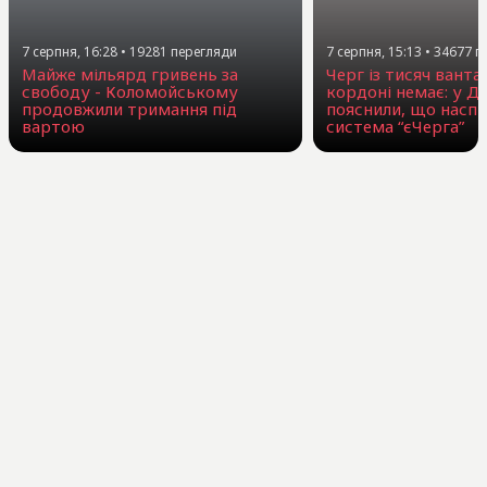
7 серпня, 16:28
•
19281
перегляди
7 серпня, 15:13
•
34677
п
Майже мільярд гривень за
Черг із тисяч ванта
свободу - Коломойському
кордоні немає: у Д
продовжили тримання під
пояснили, що наспр
вартою
система “єЧерга”