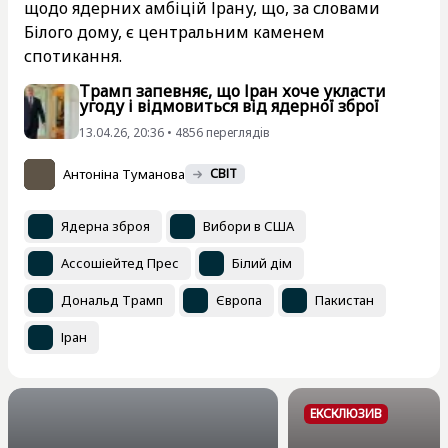
щодо ядерних амбіцій Ірану, що, за словами
Білого дому, є центральним каменем
спотикання.
Трамп запевняє, що Іран хоче укласти
угоду і відмовиться від ядерної зброї
13.04.26, 20:36 • 4856 переглядiв
Антоніна Туманова
СВІТ
Ядерна зброя
Вибори в США
Ассошіейтед Прес
Білий дім
Дональд Трамп
Європа
Пакистан
Іран
ЕКСКЛЮЗИВ