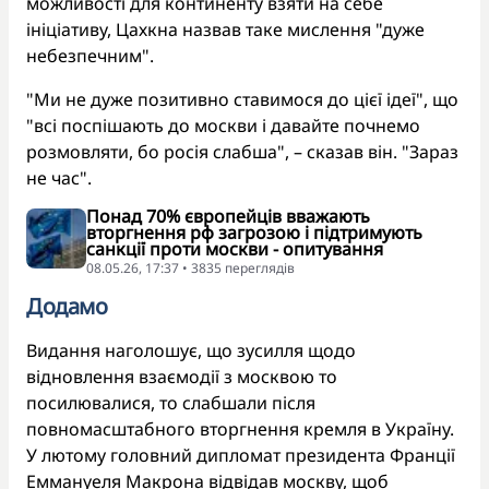
можливості для континенту взяти на себе
ініціативу, Цахкна назвав таке мислення "дуже
небезпечним".
"Ми не дуже позитивно ставимося до цієї ідеї", що
"всі поспішають до москви і давайте почнемо
розмовляти, бо росія слабша", – сказав він. "Зараз
не час".
Понад 70% європейців вважають
вторгнення рф загрозою і підтримують
санкції проти москви - опитування
08.05.26, 17:37 • 3835 переглядiв
Додамо
Видання наголошує, що зусилля щодо
відновлення взаємодії з москвою то
посилювалися, то слабшали після
повномасштабного вторгнення кремля в Україну.
У лютому головний дипломат президента Франції
Еммануеля Макрона відвідав москву, щоб