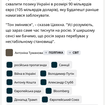
схвалити позику Україні в розмірі 90 мільярдів
євро (105 мільярдів доларів), яку Будапешт раніше
намагався заблокувати.
"Тон змінився", – сказав Цахкна. "Усі розуміють,
що зараз саме час тиснути на росію. У ширшому
сенсі ми бачимо, що росія зараз перебуває у
нестабільному становищі".
Антоніна Туманова
ПОЛІТИКА
СВІТ
російська пропаганда
Санкції
Війна в Україні
Володимир Путін
Антоніу Кошта
Александр Стубб
Європейська рада
Bloomberg
Дональд Трамп
Європейський Союз