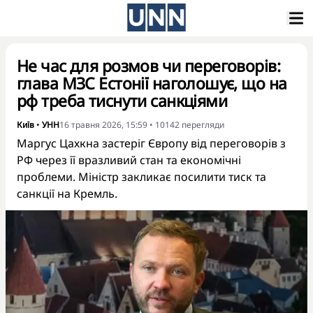
Не час для розмов чи переговорів:
глава МЗС Естонії наголошує, що на
рф треба тиснути санкціями
Київ
•
УНН
16 травня 2026, 15:59
•
10142
перегляди
Маргус Цахкна застеріг Європу від переговорів з
РФ через її вразливий стан та економічні
проблеми. Міністр закликає посилити тиск та
санкції на Кремль.