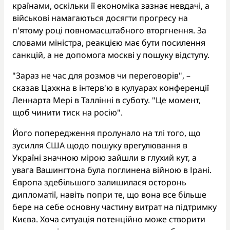
країнами, оскільки її економіка зазнає невдачі, а
військові намагаються досягти прогресу на
п'ятому році повномасштабного вторгнення. За
словами міністра, реакцією має бути посилення
санкцій, а не допомога москві у пошуку відступу.
"Зараз не час для розмов чи переговорів", –
сказав Цахкна в інтерв'ю в кулуарах конференції
Леннарта Мері в Таллінні в суботу. "Це момент,
щоб чинити тиск на росію".
Його попередження пролунало на тлі того, що
зусилля США щодо пошуку врегулювання в
Україні значною мірою зайшли в глухий кут, а
увага Вашингтона була поглинена війною в Ірані.
Європа здебільшого залишилася осторонь
дипломатії, навіть попри те, що вона все більше
бере на себе основну частину витрат на підтримку
Києва. Хоча ситуація потенційно може створити