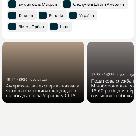
Емманюель Макрон
Сполучені Штати Америки
Таллінн
Естонія
Україна
Віктор Орбан
Іран
17:23
•
14226
перегляди
19:14
•
8930
перегляди
Податкова служба п
Американська експертка назвала
Міноборони дані укр
чотирьох можливих кандидатів
18-60 років для пер
на посаду посла України у США
військового обліку