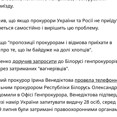
иїзду.
в, що якщо прокурори України та Росії не приїду
реться самостійно і вирішить цю проблему.
 що "пропозиції прокурорам і відмова приїхати в
 про те, що їм байдуже на долі хлопців".
шенко
доручив запросити
до Білорусі генпрокурорі
ерез затриманих "вагнерівців".
ний прокурор Ірина Венедіктова
провела телефон
льним прокурором Республіки Білорусь Олександ
омили в Офісі Генпрокурора, Венедіктова підтве
зі намір України запитувати видачу 28 осіб, серед
і 29 липня були затримані правоохоронними органа