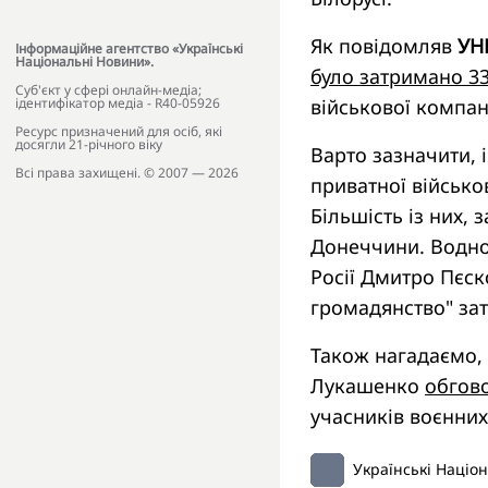
Як повідомляв
УН
Інформаційне агентство «Українські
Національні Новини».
було затримано 3
Cуб'єкт у сфері онлайн-медіа;
військової компані
ідентифікатор медіа - R40-05926
Ресурс призначений для осіб, які
досягли 21-річного віку
Варто зазначити, 
Всі права захищені. © 2007 — 2026
приватної військо
Більшість із них,
Донеччини. Водно
Росії Дмитро Пєск
громадянство" зат
Також нагадаємо,
Лукашенко
обгово
учасників воєнних
Українські Націо