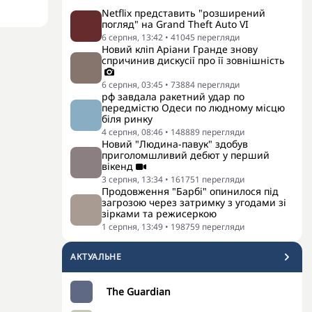
Netflix представить "розширений
погляд" на Grand Theft Auto VI
6 серпня, 13:42
•
41045
перегляди
Новий кліп Аріани Гранде знову
спричинив дискусії про її зовнішність
6 серпня, 03:45
•
73884
перегляди
рф завдала ракетний удар по
передмістю Одеси по людному місцю
біля ринку
4 серпня, 08:46
•
148889
перегляди
Новий "Людина-павук" здобув
приголомшливий дебют у перший
вікенд
3 серпня, 13:34
•
161751
перегляди
Продовження "Барбі" опинилося під
загрозою через затримку з угодами зі
зірками та режисеркою
1 серпня, 13:49
•
198759
перегляди
АКТУАЛЬНЕ
The Guardian