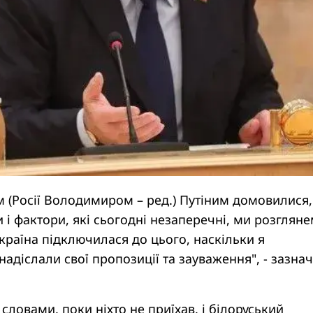
 (Росії Володимиром – ред.) Путіним домовилися
и і фактори, які сьогодні незаперечні, ми розглян
країна підключилася до цього, наскільки я
адіслали свої пропозиції та зауваження", - зазна
словами, поки ніхто не приїхав, і білоруський