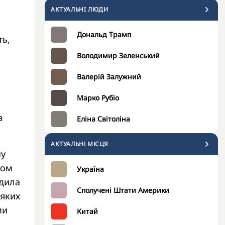
АКТУАЛЬНI ЛЮДИ
Дональд Трамп
ть,
Володимир Зеленський
Валерій Залужний
Марко Рубіо
в
Еліна Світоліна
АКТУАЛЬНІ МІСЦЯ
ну
ром
Україна
рдила
Сполучені Штати Америки
 яких
ми
Китай