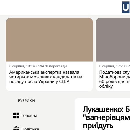
6 серпня, 19:14
•
19428
перегляди
6 серпня, 17:23
•
2
Американська експертка назвала
Податкова слу
чотирьох можливих кандидатів на
Міноборони да
посаду посла України у США
60 років для п
обліку
РУБРИКИ
Лукашенко: Б
"вагнерівцям
Головна
приїдуть
Політика