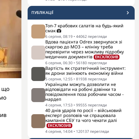
ПУБЛІКАЦІЇ
Топ-7 крабових салатів на будь-який
смак
6 серпня, 08:19
•
44062
перегляди
Вдова пацієнта Odrex звернулася зі
скаргою до МОЗ – клініку треба
перевірити через можливу підробку
медичних документів
ЕКСКЛЮЗИВ
6 серпня, 06:30
•
56180
перегляди
Вартість як стратегічний інструмент:
як дрони змінюють економіку війни
5 серпня, 12:55
•
81938
перегляди
Українцям можуть дозволити не
, що
відповідати на робочі дзвінки та
повідомлення поза робочим часом -
емо
нардеп
4 серпня, 17:53
•
99555
перегляди
40 днів ударів по росії – військовий
чив
експерт розповів чи спрацювала
кампанія СБУ та чого чекати далі
ЕКСКЛЮЗИВ
4 серпня, 14:04
•
120137
перегляди