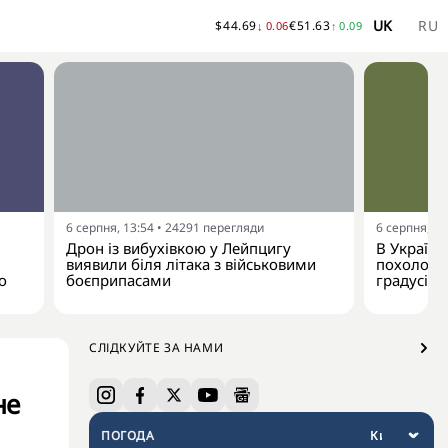
UK
RU
$
44.69
€
51.63
↓
0.06
↑
0.09
6 серпня, 13:54
•
24291
перегляди
6 серпня, 13
Дрон із вибухівкою у Лейпцигу
В Україну
виявили біля літака з військовими
похолодан
о
боєприпасами
градусів
СЛІДКУЙТЕ ЗА НАМИ
не
ПОГОДА