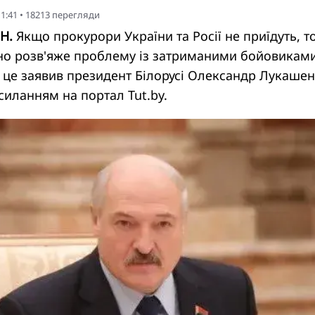
11:41
•
18213
перегляди
Н.
Якщо прокурори України та Росії не приїдуть, т
йно розв'яже проблему із затриманими бойовикам
 це заявив президент Білорусі Олександр Лукашен
осиланням на портал
Tut.by
.