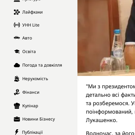
Лайфхаки
УНН Lite
Авто
Освіта
Погода та довкілля
Нерухомість
"Ми з президентом
Фінанси
детально всі факт
та розберемося. У
Кулінар
поінформований, н
Новини Бізнесу
Лукашенко.
Публікації
Водночас, за його 