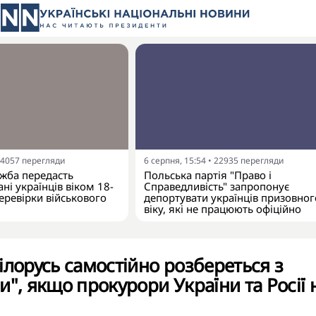
4057
перегляди
6 серпня, 15:54
•
22935
перегляди
жба передасть
Польська партія "Право і
ні українців віком 18-
Справедливість" запропонує
еревірки військового
депортувати українців призовног
віку, які не працюють офіційно
ілорусь самостійно розбереться з
и", якщо прокурори України та Росії 