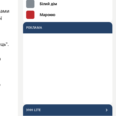
Білий дім
нами
Марокко
ї
РЕКЛАМА
ць".
а
р
УНН LITE