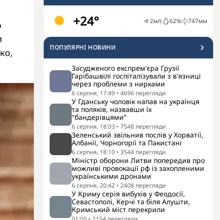
+24°
2
м/с
62
%
747
мм
о
и
ПОПУЛЯРНI НОВИНИ
ко,
Засудженого експрем'єра Грузії
Гарібашвілі госпіталізували з в'язниці
через проблеми з нирками
6 серпня, 17:49
•
4696
перегляди
У Гданську чоловік напав на українця
та поляків, назвавши їх
"бандерівцями"
6 серпня, 18:03
•
7548
перегляди
Зеленський звільнив послів у Хорватії,
Албанії, Чорногорії та Пакистані
6 серпня, 18:10
•
3544
перегляди
Міністр оборони Литви попередив про
можливі провокації рф із захопленими
українськими дронами
6 серпня, 20:42
•
2408
перегляди
У Криму серія вибухів у Феодосії,
Севастополі, Керчі та біля Алушти,
Кримський міст перекрили
01:05
•
2154
перегляди