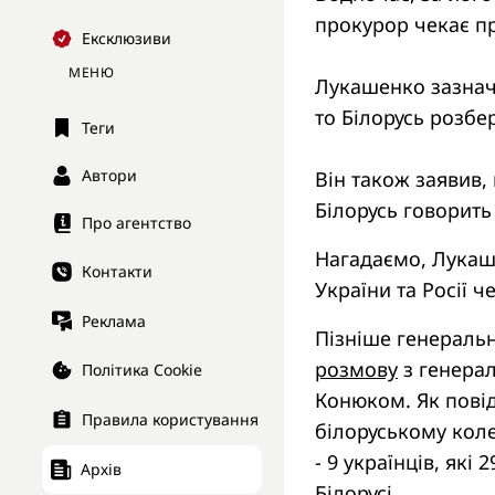
прокурор чекає пр
Ексклюзиви
МЕНЮ
Лукашенко зазначи
то Білорусь розбе
Теги
Автори
Він також заявив,
Білорусь говорить
Про агентство
Нагадаємо, Лука
Контакти
України та Росії ч
Реклама
Пізніше генераль
розмову
з генера
Політика Cookie
Конюком. Як повід
Правила користування
білоруському коле
- 9 українців, як
Архів
Білорусі.