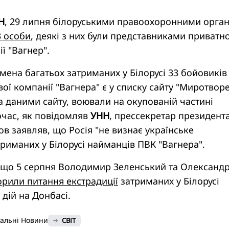
Н
, 29 липня білоруськими правоохоронними орга
3 особи
, деякі з них були представниками приватно
ї "Вагнер".
імена багатьох затриманих у Білорусі 33 бойовиків
вої компанії "Вагнера" є у списку сайту "Миротворе
 за даними сайту, воювали на окупованій частині
час, як повідомляв
УНН
, прессекретар президент
ов заявляв, що Росія "не визнає українське
риманих у Білорусі найманців ПВК "Вагнера".
 що 5 серпня Володимир Зеленський та Олександ
рили питання екстрадиції
затриманих у Білорусі
 дій на Донбасі.
нальні Новини
СВІТ