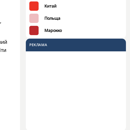
Китай
Польща
,
Марокко
ний
РЕКЛАМА
іти