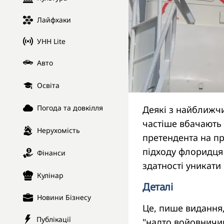
Лайфхаки
УНН Lite
Авто
Освіта
Погода та довкілля
Деякі з найближч
частіше вбачають
Нерухомість
претендента на пр
підходу флоридця 
Фінанси
здатності уникати
Кулінар
Деталі
Новини Бізнесу
Це, пише видання,
Публікації
"надто войовничи