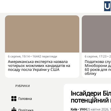
6 серпня, 19:14
•
16442
перегляди
6 серпня, 17:23
•
2
Американська експертка назвала
Податкова слу
чотирьох можливих кандидатів на
Міноборони да
посаду посла України у США
60 років для п
обліку
РУБРИКИ
Інсайдери Біл
потенційний в
Головна
Київ
•
УНН
25 квітня 2026, 
Політика