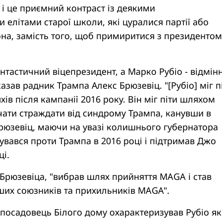
і це приємний контраст із деякими
 елітами старої школи, які цуралися партії або
на, замість того, щоб примиритися з президентом
антастичний віцепрезидент, а Марко Рубіо - відмін
азав радник Трампа Алекс Брюзевіц. "[Рубіо] міг п
ів після кампанії 2016 року. Він міг піти шляхом
чати страждати від синдрому Трампа, канувши в
 Брюзевіц, маючи на увазі колишнього губернатора
увався проти Трампа в 2016 році і підтримав Джо
ці.
 Брюзевіца, "вибрав шлях прийняття MAGA і став
ших союзників та прихильників MAGA".
посадовець Білого дому охарактеризував Рубіо як