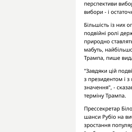
перспективи вибор
вибори - і остато
Більшість із них о
подвійні ролі дер
природно ставлять
мабуть, найбільшо
Трампа, пише вид
"Завдяки цій подв
з президентом і 
значення", - сказ
терміну Трампа.
Прессекретар Біл
шанси Рубіо на ви
зростання популяр