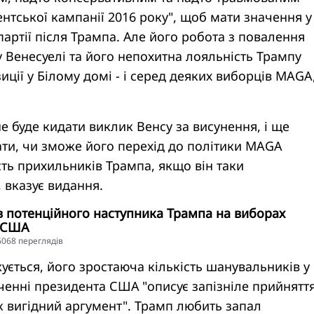
тської кампанії 2016 року", щоб мати значення у
партії після Трампа. Але його робота з повалення
 Венесуелі та його непохитна лояльність Трампу
иції у Білому домі - і серед деяких виборців MAGA
не буде кидати виклик Венсу за висунення, і ще
ати, чи зможе його перехід до політики MAGA
ть прихильників Трампа, якщо він таки
 вказує видання.
в потенційного наступника Трампа на виборах
 США
16068 переглядiв
жується, його зростаюча кількість шанувальників у
енні президента США "описує запізніле прийнятт
к вигідний аргумент". Трамп любить запал