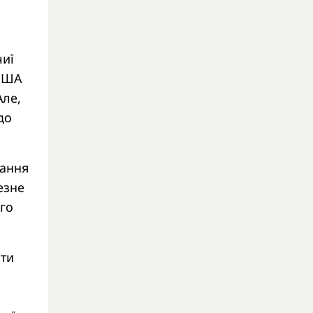
чиї
 США
Але,
до
вання
езне
ого
ати