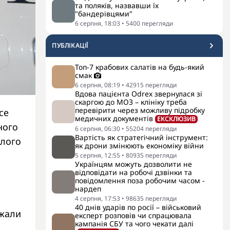
та поляків, назвавши їх
"бандерівцями"
6 серпня, 18:03
•
5400
перегляди
ПУБЛІКАЦІЇ
Топ-7 крабових салатів на будь-який
смак
6 серпня, 08:19
•
42915
перегляди
Вдова пацієнта Odrex звернулася зі
скаргою до МОЗ – клініку треба
перевірити через можливу підробку
се
медичних документів
ЕКСКЛЮЗИВ
ного
6 серпня, 06:30
•
55204
перегляди
Вартість як стратегічний інструмент:
ілого
як дрони змінюють економіку війни
5 серпня, 12:55
•
80935
перегляди
Українцям можуть дозволити не
.
відповідати на робочі дзвінки та
повідомлення поза робочим часом -
нардеп
4 серпня, 17:53
•
98635
перегляди
40 днів ударів по росії – військовий
ажали
експерт розповів чи спрацювала
кампанія СБУ та чого чекати далі