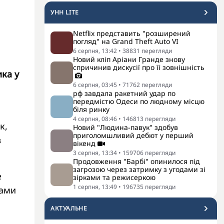
УНН LITE
Netflix представить "розширений
погляд" на Grand Theft Auto VI
6 серпня, 13:42
•
38831
перегляди
Новий кліп Аріани Гранде знову
спричинив дискусії про її зовнішність
ика у
6 серпня, 03:45
•
71762
перегляди
рф завдала ракетний удар по
передмістю Одеси по людному місцю
біля ринку
4 серпня, 08:46
•
146813
перегляди
к,
Новий "Людина-павук" здобув
приголомшливий дебют у перший
в
вікенд
3 серпня, 13:34
•
159706
перегляди
Продовження "Барбі" опинилося під
загрозою через затримку з угодами зі
е
зірками та режисеркою
1 серпня, 13:49
•
196735
перегляди
ками
АКТУАЛЬНЕ