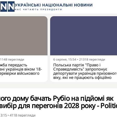
1148
перегляди
6 серпня, 15:54
•
21318
перегляди
жба передасть
Польська партія "Право і
ні українців віком 18-
Справедливість" запропонує
еревірки військового
депортувати українців призовног
віку, які не працюють офіційно
ого дому бачать Рубіо на підйомі як
ибір для перегонів 2028 року - Politi
13:15
•
4118
перегляди