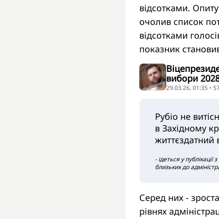
відсотками. Опиту
очолив список пот
відсотками голосів
показник становив 
Віцепрезиде
вибори 2028
29.03.26, 01:35 • 
Рубіо не витіс
в Західному к
життєздатний 
- ідеться у публікації
близьких до адміністра
Серед них - зрост
рівнях адміністра