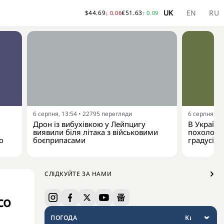
UK
EN
RU
$
44.69
€
51.63
↓
0.06
↑
0.09
6 серпня, 13:54
•
22795
перегляди
6 серпня, 13
Дрон із вибухівкою у Лейпцигу
В Україну
виявили біля літака з військовими
похолодан
о
боєприпасами
градусів
СЛІДКУЙТЕ ЗА НАМИ
co
ПОГОДА