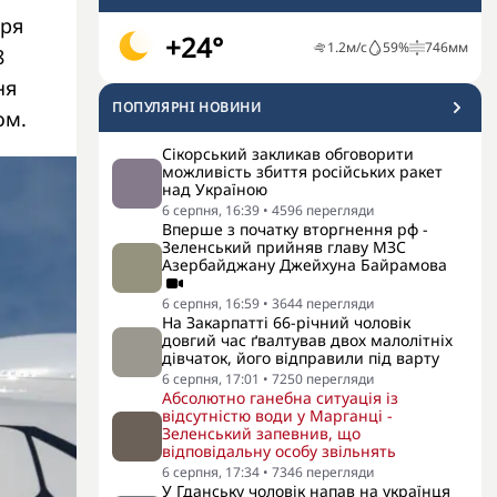
аря
+24°
1.2
м/с
59
%
746
мм
8
ня
ПОПУЛЯРНI НОВИНИ
ом.
Сікорський закликав обговорити
можливість збиття російських ракет
над Україною
6 серпня, 16:39
•
4596
перегляди
Вперше з початку вторгнення рф -
Зеленський прийняв главу МЗС
Азербайджану Джейхуна Байрамова
6 серпня, 16:59
•
3644
перегляди
На Закарпатті 66-річний чоловік
довгий час ґвалтував двох малолітніх
дівчаток, його відправили під варту
6 серпня, 17:01
•
7250
перегляди
Абсолютно ганебна ситуація із
відсутністю води у Марганці -
Зеленський запевнив, що
відповідальну особу звільнять
6 серпня, 17:34
•
7346
перегляди
У Гданську чоловік напав на українця