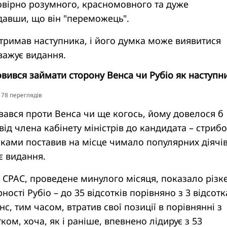
овірно розумного, красномовного та дуже
давши, що він "переможець".
тримав наступника, і його думка може виявитися
важує видання.
вився займати сторону Венса чи Рубіо як наступн
5178 переглядiв
вався проти Венса чи ще когось, йому довелося б
від члена кабінету міністрів до кандидата – стрибо
ками поставив на місце чимало популярних діячі
є видання.
 CPAC, проведене минулого місяця, показало різк
ності Рубіо – до 35 відсотків порівняно з 3 відсот
с, тим часом, втратив свої позиції в порівнянні з
ком, хоча, як і раніше, впевнено лідирує з 53