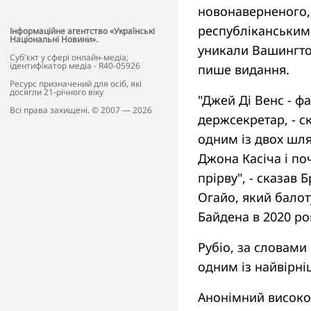
новонаверненого, 
республіканськими
Інформаційне агентство «Українські
Національні Новини».
уникали Вашингто
Cуб'єкт у сфері онлайн-медіа;
ідентифікатор медіа - R40-05926
пише видання.
Ресурс призначений для осіб, які
досягли 21-річного віку
"Джей Ді Венс - ф
Всі права захищені. © 2007 — 2026
держсекретар, - ск
одним із двох шлях
Джона Касіча і по
прірву", - сказав
Огайо, який балот
Байдена в 2020 ро
Рубіо, за словами
одним із найвірні
Анонімний високо