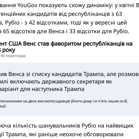
вання YouGov показують схожу динаміку: у квітні 
енційних кандидатів від республіканців з 63
, Рубіо - з 42 відсотками, тоді як у вересні цей
65 відсотків для Венса і 33 відсотки для Рубіо.
нт США Венс став фаворитом республіканців на
 року
5740 переглядiв
нив Венса зі списку кандидатів Трампа, але розмов
рилі включають державного секретаря як
варіант для наступника Трампа
 з посиланням на двох високопосадовців Білого дому та п'ять інших осіб,
ції.
аюча кількість шанувальників Рубіо на найвищих
ції Трампа, які раніше неохоче обговорювали