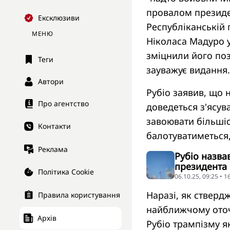
провалом президен
Ексклюзиви
Республіканській 
МЕНЮ
Ніколаса Мадуро у
зміцнили його поз
Теги
зауважує видання.
Автори
Рубіо заявив, що 
Про агентство
доведеться з'ясув
завоювати більшіс
Контакти
балотуватиметься,
Реклама
Рубіо назва
президента
Політика Cookie
06.10.25, 09:25 • 
Наразі, як стверд
Правила користування
найближчому оточ
Архів
Рубіо трампізму я