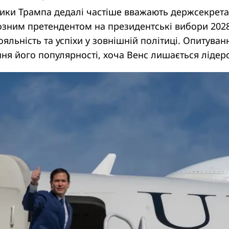
ики Трампа дедалі частіше вважають держсекрет
озним претендентом на президентські вибори 202
ояльність та успіхи у зовнішній політиці. Опитуван
ня його популярності, хоча Венс лишається лідер