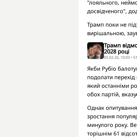
"лояльного, нейм
досвідченого", до
Трамп поки не під
вирішальною, зау
Трамп відмо
2028 році
05.02.26, 10:03 • 
Якби Рубіо балоту
подолати перехід 
який останніми ро
обох партій, вказу
Однак опитування
зростання популяр
минулого року. Вен
торішнім 61 відсот