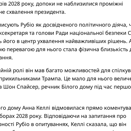
ів 2028 року, допоки не наблизилися проміжні
чне схвалення президента.
писують Рубіо як досвідченого політичного діяча, 
жсекретаря та голови Ради національної безпеки
 його в центр ухвалення найважливіших рішень. 
ю перевагою для нього стала фізична близькість 
ання.
ійній ролі він мав багато можливостей для спілку
з прихильниками Трампа. Це мало для нього велич
ав Шон Спайсер, речник Білого дому під час перш
ого дому Анна Келлі відмовилася прямо коментув
борах 2028 року. Відповідаючи на запитання про
ності Рубіо в опитуваннях, Келлі сказала, що він