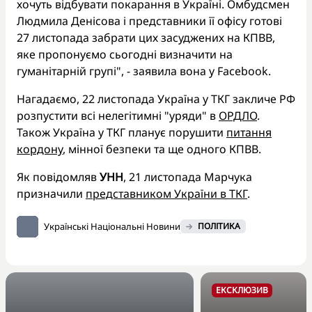
хочуть відбувати покарання в Україні. Омбудсмен
Людмила Денісова і представники її офісу готові
27 листопада забрати цих засуджених на КПВВ,
яке пропонуємо сьогодні визначити на
гуманітарній групі", - заявила вона у Facebook.
Нагадаємо, 22 листопада Україна у ТКГ закличе РФ
розпустити всі нелегітимні "уряди" в
ОРДЛО
.
Також Україна у ТКГ планує порушити
питання
кордону
, мінної безпеки та ще одного КПВВ.
Як повідомляв
УНН
, 21 листопада Марчука
призначили
представником України в ТКГ
.
Українські Національні Новини
ПОЛІТИКА
ЕКСКЛЮЗИВ