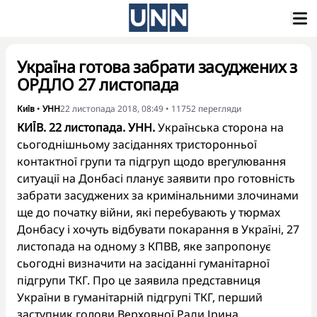
Україна готова забрати засуджених з
ОРДЛО 27 листопада
Київ
•
УНН
22 листопада 2018, 08:49
•
11752
перегляди
КИЇВ. 22 листопада. УНН.
Українська сторона на
сьогоднішньому засіданнях тристоронньої
контактної групи та підгруп щодо врегулювання
ситуації на Донбасі планує заявити про готовність
забрати засуджених за кримінальними злочинами
ще до початку війни, які перебувають у тюрмах
Донбасу і хочуть відбувати покарання в Україні, 27
листопада на одному з КПВВ, яке запропонує
сьогодні визначити на засіданні гуманітарної
підгрупи ТКГ. Про це заявила представниця
України в гуманітарній підгрупі ТКГ, перший
заступник голови Верховної Ради Ірина