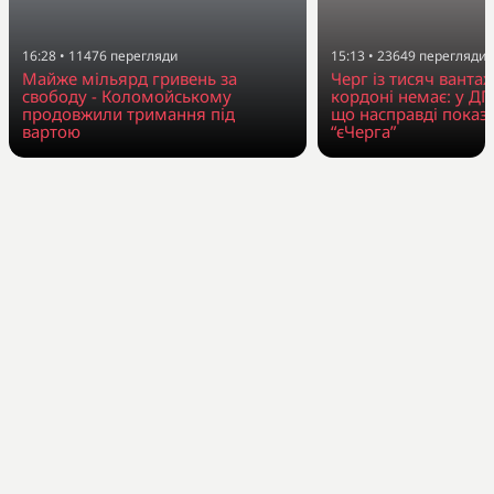
16:28
•
11476
перегляди
15:13
•
23649
перегляди
Майже мільярд гривень за
Черг із тисяч вантаж
свободу - Коломойському
кордоні немає: у Д
продовжили тримання під
що насправді показ
вартою
“єЧерга”